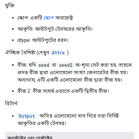
যুক্তি:
স্কোপ: একটি
স্কোপ
অবজেক্ট
আকৃতি: আউটপুট টেনসরের আকৃতি।
dtype: আউটপুটের ধরন।
ঐচ্ছিক বৈশিষ্ট্য (দেখুন
Attrs
):
বীজ: যদি
seed
বা
seed2
অ-শূন্য সেট করা হয়, তাহলে
প্রদত্ত বীজ দ্বারা এলোমেলো সংখ্যা জেনারেটর বীজ হয়।
অন্যথায়, এটি একটি এলোমেলো বীজ দ্বারা বীজ হয়।
বীজ 2: বীজ সংঘর্ষ এড়াতে একটি দ্বিতীয় বীজ।
রিটার্ন:
Output
: অভিন্ন এলোমেলো মান দিয়ে ভরা নির্দিষ্ট
আকৃতির একটি টেনসর।
কনস্ট্রাক্টর এবং ডেস্ট্রাক্টর