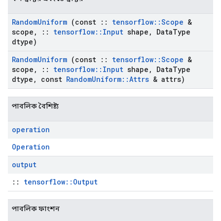
Random
Uniform
(const
::
tensorflow
::
Scope
&
scope
,
::
tensorflow
::
Input
shape
,
Data
Type
dtype)
Random
Uniform
(const
::
tensorflow
::
Scope
&
scope
,
::
tensorflow
::
Input
shape
,
Data
Type
dtype
,
const
Random
Uniform
::
Attrs
& attrs)
পাবলিক বৈশিষ্ট্য
operation
Operation
output
::
tensorflow::Output
পাবলিক ফাংশন