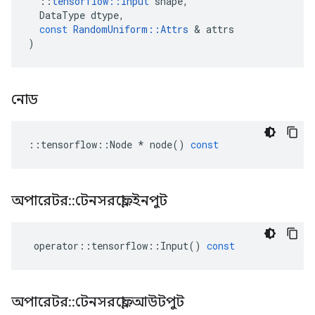
::
tensorflow
::
Input
shape
,
DataType
dtype
,
const
RandomUniform
::
Attrs
&
attrs
)
নোড
::
tensorflow
::
Node
*
node
()
const
অপারেটর
::
টেনসরফ্লো
::
ইনপুট
operator
::
tensorflow
::
Input
()
const
অপারেটর
::
টেনসরফ্লো
::
আউটপুট