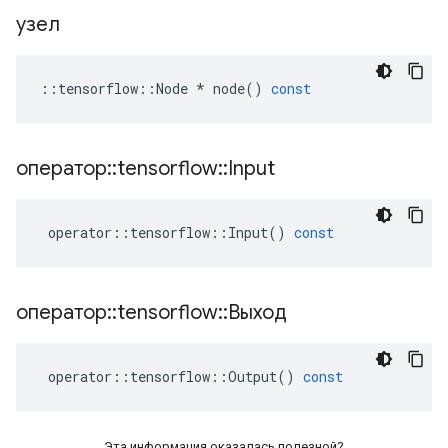
узел
::
tensorflow
::
Node
*
node
()
const
оператор
::
tensorflow
::
Input
operator
::
tensorflow
::
Input
()
const
оператор
::
tensorflow
::
Выход
operator
::
tensorflow
::
Output
()
const
Эта информация оказалась полезной?