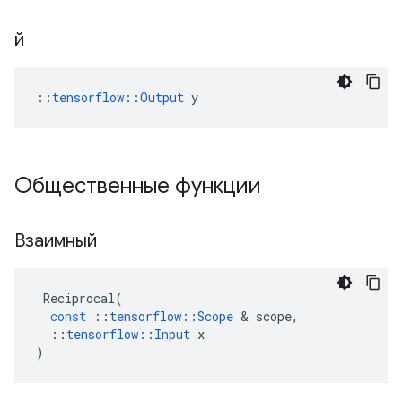
й
::
tensorflow::Output
 y
Общественные функции
Взаимный
Reciprocal
(
const
::
tensorflow
::
Scope
&
scope
,
::
tensorflow
::
Input
x
)