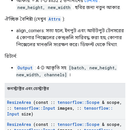
আকার: = A 1-D int32 2 উপাদানের
টেনসর
:
new_height, new_width
. ছবির জন্য নতুন আকার.
ঐচ্ছিক বৈশিষ্ট্য (দেখুন
Attrs
):
align_corners: সত্য হলে, ইনপুট এবং আউটপুট টেনসরের
4 কোণার পিক্সেলের কেন্দ্রগুলি সারিবদ্ধ করা হয়, কোণার
পিক্সেলের মানগুলি সংরক্ষণ করে। ডিফল্ট থেকে মিথ্যা.
রিটার্ন:
Output
: 4-D আকৃতি সহ
[batch, new_height,
new_width, channels]
।
কনস্ট্রাক্টর এবং ডেস্ট্রাক্টর
Resize
Area
(const
::
tensorflow
::
Scope
& scope
,
::
tensorflow
::
Input
images
,
::
tensorflow
::
Input
size)
Resize
Area
(const
::
tensorflow
::
Scope
& scope
,