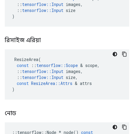
::
tensorflow
::
Input
images
,
::
tensorflow
::
Input
size
)
রিসাইজ এরিয়া
ResizeArea
(
const
::
tensorflow
::
Scope
&
scope
,
::
tensorflow
::
Input
images
,
::
tensorflow
::
Input
size
,
const
ResizeArea
::
Attrs
&
attrs
)
নোড
::
tensorflow
::
Node
*
node
()
const