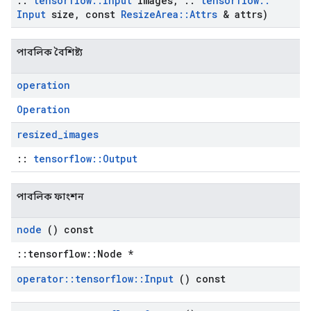
::
tensorflow
::
Input
images
,
::
tensorflow
::
Input
size
,
const
Resize
Area
::
Attrs
& attrs)
পাবলিক বৈশিষ্ট্য
operation
Operation
resized
_
images
::
tensorflow::Output
পাবলিক ফাংশন
node
() const
::tensorflow::Node *
operator
::
tensorflow
::
Input
() const