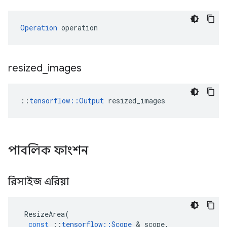
Operation
 operation
resized
_
images
::
tensorflow::Output
 resized_images
পাবলিক ফাংশন
রিসাইজ এরিয়া
ResizeArea
(
const
::
tensorflow
::
Scope
&
scope
,