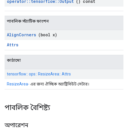
operator
::
tensorflow
::
Output
() const
পাবলিক স্ট্যাটিক ফাংশন
Align
Corners
(bool x)
Attrs
কাঠামো
tensorflow:: ops:: ResizeArea:: Attrs
ResizeArea-
এর জন্য ঐচ্ছিক অ্যাট্রিবিউট সেটার।
পাবলিক বৈশিষ্ট্য
অপারেশন