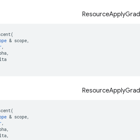
Resource
Apply
Grad
scent
(
ope
&
scope
,
r
,
pha
,
lta
Resource
Apply
Grad
scent
(
ope
&
scope
,
r
,
pha
,
lta
,