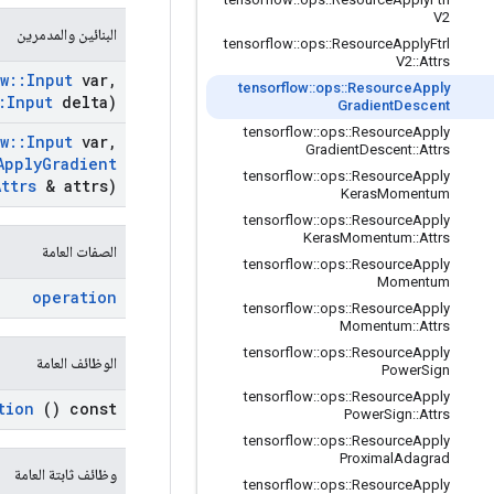
V2
البنائين والمدمرين
tensorflow
::
ops
::
Resource
Apply
Ftrl
V2
::
Attrs
w
::
Input
var
,
tensorflow
::
ops
::
Resource
Apply
:
Input
delta)
Gradient
Descent
tensorflow
::
ops
::
Resource
Apply
w
::
Input
var
,
Gradient
Descent
::
Attrs
Apply
Gradient
tensorflow
::
ops
::
Resource
Apply
Attrs
& attrs)
Keras
Momentum
tensorflow
::
ops
::
Resource
Apply
Keras
Momentum
::
Attrs
الصفات العامة
tensorflow
::
ops
::
Resource
Apply
Momentum
operation
tensorflow
::
ops
::
Resource
Apply
Momentum
::
Attrs
tensorflow
::
ops
::
Resource
Apply
الوظائف العامة
Power
Sign
tensorflow
::
ops
::
Resource
Apply
tion
() const
Power
Sign
::
Attrs
tensorflow
::
ops
::
Resource
Apply
Proximal
Adagrad
وظائف ثابتة العامة
tensorflow
::
ops
::
Resource
Apply