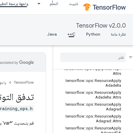
tensorflow::ops::ApplyPowerSign::At
تثبيت
التعلُّم
واجهة برمجة التطب
trs
tensorflow::ops::ApplyProximalAdag
rad
TensorFlow v2.0.0
tensorflow::ops::ApplyProximalAdag
rad::Attrs
نظرة عامة
Python
C++
Java
tensorflow
::
ops
::
Apply
Proximal
Gradient
Descent
tensorflow
::
ops
::
Apply
Proximal
Gradient
Descent
::
Attrs
tensorflow
::
ops
::
Apply
RMSProp
tensorflow
::
ops
::
Apply
RMSProp
::
Attrs
tensorflow
::
ops
::
Resource
Apply
TensorFlow
واجه
Adadelta
tensorflow
::
ops
::
Resource
Apply
تدفق التوت
Adadelta
::
Attrs
tensorflow
::
ops
::
Resource
Apply
raining_ops.h>
Adagrad
tensorflow
::
ops
::
Resource
Apply
Adagrad
::
Attrs
قم بتحديث '*var' بطرح 'alpha' * 'delta' منه.
tensorflow
::
ops
::
Resource
Apply
Adagrad
DA