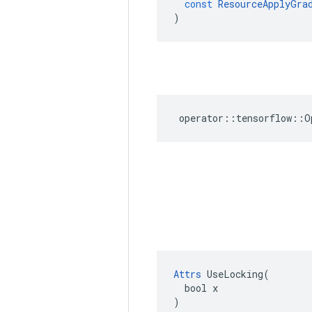
const
ResourceApplyGra
)
operator
::
tensorflow
::
O
Attrs
 UseLocking(

  bool x

)