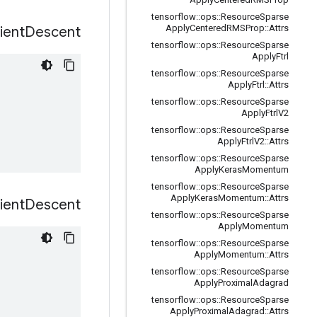
tensorflow
::
ops
::
Resource
Sparse
Apply
Centered
RMSProp
::
Attrs
ient
Descent
tensorflow
::
ops
::
Resource
Sparse
Apply
Ftrl
tensorflow
::
ops
::
Resource
Sparse
Apply
Ftrl
::
Attrs
tensorflow
::
ops
::
Resource
Sparse
Apply
Ftrl
V2
tensorflow
::
ops
::
Resource
Sparse
Apply
Ftrl
V2
::
Attrs
tensorflow
::
ops
::
Resource
Sparse
Apply
Keras
Momentum
tensorflow
::
ops
::
Resource
Sparse
Apply
Keras
Momentum
::
Attrs
ient
Descent
tensorflow
::
ops
::
Resource
Sparse
Apply
Momentum
tensorflow
::
ops
::
Resource
Sparse
Apply
Momentum
::
Attrs
tensorflow
::
ops
::
Resource
Sparse
Apply
Proximal
Adagrad
tensorflow
::
ops
::
Resource
Sparse
Apply
Proximal
Adagrad
::
Attrs