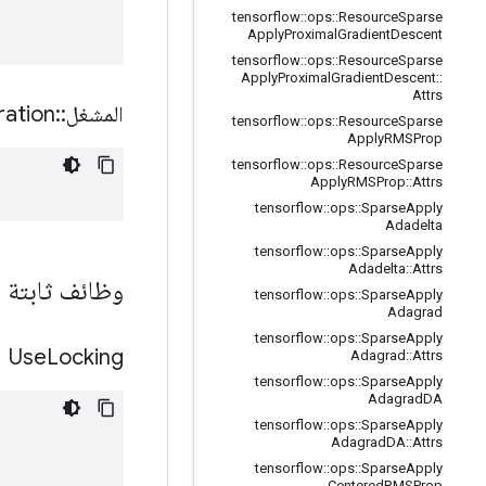
tensorflow
::
ops
::
Resource
Sparse
Apply
Proximal
Gradient
Descent
tensorflow
::
ops
::
Resource
Sparse
Apply
Proximal
Gradient
Descent
::
Attrs
المشغل
::
ation
tensorflow
::
ops
::
Resource
Sparse
Apply
RMSProp
tensorflow
::
ops
::
Resource
Sparse
Apply
RMSProp
::
Attrs
tensorflow
::
ops
::
Sparse
Apply
Adadelta
tensorflow
::
ops
::
Sparse
Apply
Adadelta
::
Attrs
وظائف ثابتة ا
tensorflow
::
ops
::
Sparse
Apply
Adagrad
tensorflow
::
ops
::
Sparse
Apply
Use
Locking
Adagrad
::
Attrs
tensorflow
::
ops
::
Sparse
Apply
Adagrad
DA
tensorflow
::
ops
::
Sparse
Apply
Adagrad
DA
::
Attrs
tensorflow
::
ops
::
Sparse
Apply
Centered
RMSProp