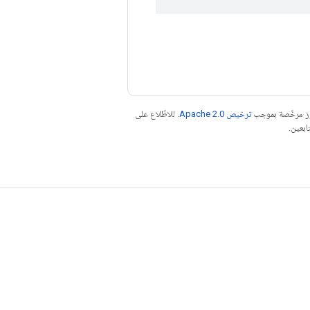
موز مرخّصة بموجب
ترخيص Apache 2.0‏
. للاطّلاع على