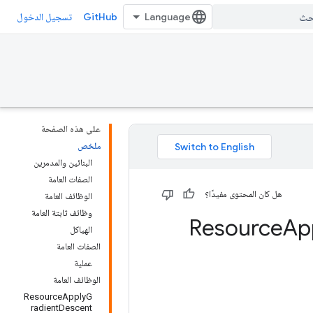
GitHub
تسجيل الدخول
على هذه الصفحة
ملخص
البنائين والمدمرين
الصفات العامة
هل كان المحتوى مفيدًا؟
الوظائف العامة
وظائف ثابتة العامة
Ap
الهياكل
الصفات العامة
عملية
الوظائف العامة
ResourceApplyG
radientDescent