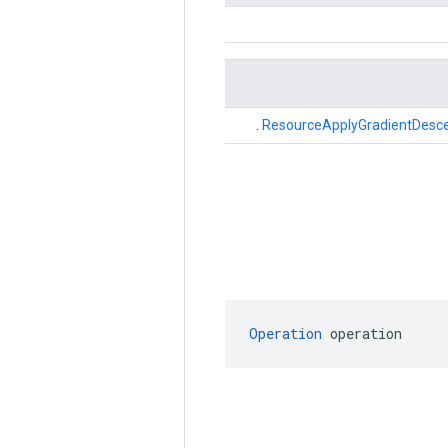
.
ResourceApplyGradientDesc
Operation
 operation