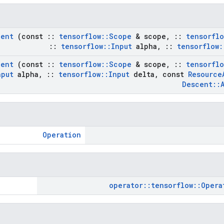
cent
(const
::
tensorflow
::
Scope
& scope
,
::
tensorflo
::
tensorflow
::
Input
alpha
,
::
tensorflow
:
cent
(const
::
tensorflow
::
Scope
& scope
,
::
tensorflo
nput
alpha
,
::
tensorflow
::
Input
delta
,
const
Resource
Descent
::
Operation
operator
::
tensorflow
::
Opera