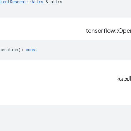
dientDescent
::
Attrs
&
attrs
tensorflow
::
Oper
peration
()
const
لعامة