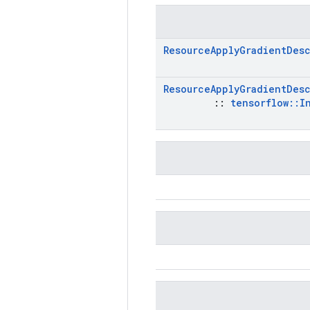
Resource
Apply
Gradient
Des
Resource
Apply
Gradient
Des
::
tensorflow
::
I