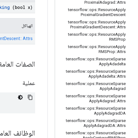
Proximal
Adagrad
::
Attrs
king
(bool x)
tensorflow
::
ops
::
Resource
Apply
Proximal
Gradient
Descent
tensorflow
::
ops
::
Resource
Apply
الهياكل
Proximal
Gradient
Descent
::
Attrs
tensorflow
::
ops
::
Resource
Apply
ntDescent:: Attrs
RMSProp
tensorflow
::
ops
::
Resource
Apply
RMSProp
::
Attrs
tensorflow
::
ops
::
Resource
Sparse
الصفات العام
Apply
Adadelta
tensorflow
::
ops
::
Resource
Sparse
Apply
Adadelta
::
Attrs
عملية
tensorflow
::
ops
::
Resource
Sparse
Apply
Adagrad
tensorflow
::
ops
::
Resource
Sparse
Apply
Adagrad
::
Attrs
tensorflow
::
ops
::
Resource
Sparse
Apply
Adagrad
DA
tensorflow
::
ops
::
Resource
Sparse
Apply
Adagrad
DA
::
Attrs
الوظائف العام
tensorflow
::
ops
::
Resource
Sparse
Apply
Centered
RMSProp