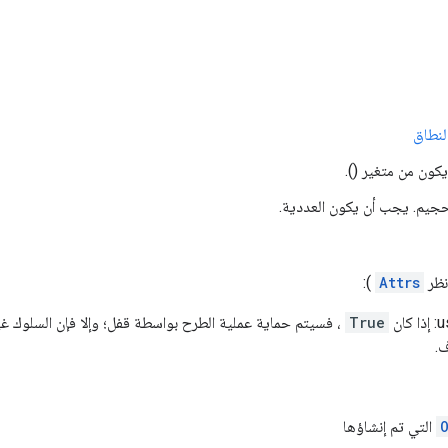
لنطاق
كون من متغير ().
تحجيم. يجب أن يكون العددية.
انظر
Attrs
):
ان
True
، فسيتم حماية عملية الطرح بواسطة قفل؛ وإلا فإن السلوك غي
ف.
التي تم إنشاؤها