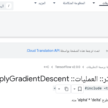
يقات
المنظومة المتكاملة
المزيد
/
تمت ترجمة هذه الصفحة بواسطة
Cloud Translation API‏
.
ة برمجة التطبيقات
TensorFlow v2.0.0
C++
ر
::
العمليات
::
Resource
Descent
Gradient
ply
#include <t