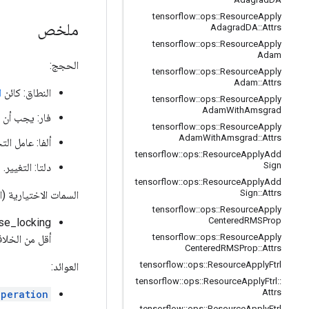
tensorflow
::
ops
::
Resource
Apply
ملخص
Adagrad
DA
::
Attrs
tensorflow
::
ops
::
Resource
Apply
Adam
الحجج:
tensorflow
::
ops
::
Resource
Apply
Adam
::
Attrs
النطاق: كائن
ا
tensorflow
::
ops
::
Resource
Apply
Adam
With
Amsgrad
فار: يجب أن ي
tensorflow
::
ops
::
Resource
Apply
Adam
With
Amsgrad
::
Attrs
ألفا: عامل ال
tensorflow
::
ops
::
Resource
Apply
Add
Sign
دلتا: التغيير.
tensorflow
::
ops
::
Resource
Apply
Add
Sign
::
Attrs
السمات الاختيارية (
tensorflow
::
ops
::
Resource
Apply
Centered
RMSProp
use_locking: إذا ك
tensorflow
::
ops
::
Resource
Apply
أقل من الخلا
Centered
RMSProp
::
Attrs
tensorflow
::
ops
::
Resource
Apply
Ftrl
العوائد:
tensorflow
::
ops
::
Resource
Apply
Ftrl
::
Attrs
Operation
tensorflow
::
ops
::
Resource
Apply
Ftrl