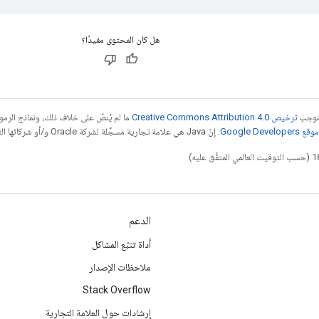
هل كان المحتوى مفيدًا؟
بموجب
ترخيص Creative Commons Attribution 4.0‏
ما لم يُنصّ على خلاف ذلك، ونماذج الر
Google Dev‏
. إنّ Java هي علامة تجارية مسجَّلة لشركة Oracle و/أو شركائها التابعين.
الدعم
أداة تتبّع المشاكل
ملاحظات الإصدار
Stack Overflow
إرشادات حول العلامة التجارية