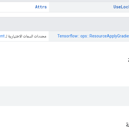
Attrs
Use
Loc
Tensorflow:: ops:: ResourceApplyGradie
محددات السمات الاختيارية لـ
ent
ة
ة