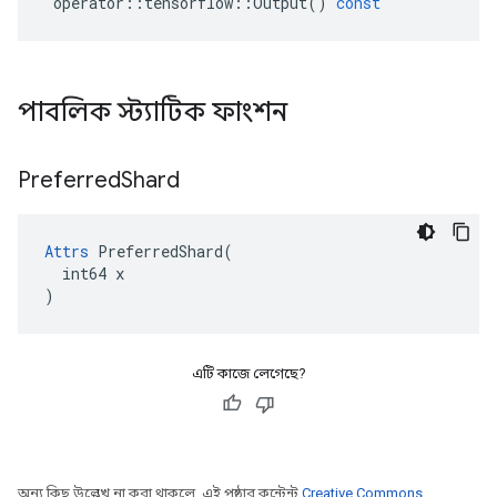
operator
::
tensorflow
::
Output
()
const
পাবলিক স্ট্যাটিক ফাংশন
Preferred
Shard
Attrs
 PreferredShard(

  int64 x

)
এটি কাজে লেগেছে?
অন্য কিছু উল্লেখ না করা থাকলে, এই পৃষ্ঠার কন্টেন্ট
Creative Commons