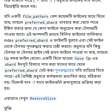
চিহ্ন থাকতে পারে (
*
এবং
?
) শুধুমাত্র ফাইলের নাম অংশে,
ডিরেক্টরি অংশে নয়।
যদি একটি
file_pattern
বেশ কয়েকটি ফাইলের সাথে মিলে
যায়, তাহলে
preferred_shard
ব্যবহার করা যেতে পারে
ইঙ্গিত করার জন্য যে কোন ফাইলে অনুরোধ করা টেনসরটি
পাওয়া যাবে। এই অপশনটি প্রথমে মিলিত ফাইলের তালিকার
index
preferred_shard
এ ফাইলটি খুলবে এবং সেই ফাইল
থেকে টেনসর পুনরুদ্ধার করার চেষ্টা করবে। শুধুমাত্র যদি কিছু
টেনসর বা টেনসর স্লাইস সেই প্রথম ফাইলে পাওয়া না যায়, তাহলে
Op সমস্ত ফাইল খোলে। একটি মিলে যাওয়া
Save
Op-এর
shard
ইনপুট হিসাবে পাস করা মানের সাথে মেলে
preferred_shard
সেট করা
পুনরুদ্ধারের
গতি বাড়িয়ে দিতে
পারে। এই বৈশিষ্ট্য শুধুমাত্র কর্মক্ষমতা প্রভাবিত করে, সঠিকতা
নয়। ডিফল্ট মান -1 মানে ফাইলগুলি ক্রমানুসারে প্রক্রিয়া করা
হয়।
এছাড়াও দেখুন
RestoreSlice
.
যুক্তি: