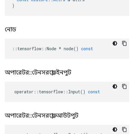
)
নোড
::
tensorflow
::
Node
*
node
()
const
অপারেটর
::
টেনসরফ্লো
::
ইনপুট
operator
::
tensorflow
::
Input
()
const
অপারেটর
::
টেনসরফ্লো
::
আউটপুট