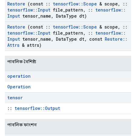
Restore
(const
::
tensorflow
::
Scope
& scope
,
::
tensorflow
::
Input
file
_
pattern
,
::
tensorflow
::
Input
tensor
_
name
,
Data
Type dt)
Restore
(const
::
tensorflow
::
Scope
& scope
,
::
tensorflow
::
Input
file
_
pattern
,
::
tensorflow
::
Input
tensor
_
name
,
Data
Type dt
,
const
Restore
::
Attrs
& attrs)
পাবলিক বৈশিষ্ট্য
operation
Operation
tensor
::
tensorflow::Output
পাবলিক ফাংশন