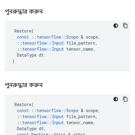
পুনরুদ্ধার করুন
Restore
(
const
::
tensorflow
::
Scope
&
scope
,
::
tensorflow
::
Input
file_pattern
,
::
tensorflow
::
Input
tensor_name
,
DataType
dt
)
পুনরুদ্ধার করুন
Restore
(
const
::
tensorflow
::
Scope
&
scope
,
::
tensorflow
::
Input
file_pattern
,
::
tensorflow
::
Input
tensor_name
,
DataType
dt
,
const
Restore
::
Attrs
&
attrs