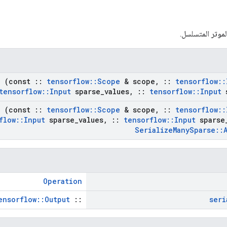
لموتر المتسلسل.
e
(const
::
tensorflow
::
Scope
& scope
,
::
tensorflow
::
tensorflow
::
Input
sparse
_
values
,
::
tensorflow
::
Input
s
e
(const
::
tensorflow
::
Scope
& scope
,
::
tensorflow
::
flow
::
Input
sparse
_
values
,
::
tensorflow
::
Input
sparse
Serialize
Many
Sparse
::
Operation
ensorflow::Output
::
seri