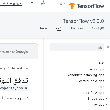
تثبيت
التعلُّم
واجهة برمجة التطب
TensorFlow v2.0.0
نظرة عامة
Python
C++
Java
C++
TensorFlow
واجه
array
_
ops
candidate
_
sampling
_
ops
تدفق التوت
control
_
flow
_
ops
core
<sparse_ops.h>
data
_
flow
_
ops
قم بإجراء تسلسل لـ
image
_
ops
io
_
ops