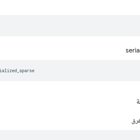
seria
ialized_sparse
ة
فرق