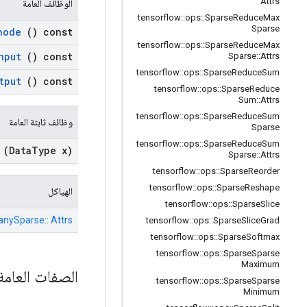
Attrs
الوظائف العامة
tensorflow
::
ops
::
Sparse
Reduce
Max
Sparse
node
() const
tensorflow
::
ops
::
Sparse
Reduce
Max
nput
() const
Sparse
::
Attrs
tensorflow
::
ops
::
Sparse
Reduce
Sum
tput
() const
tensorflow
::
ops
::
Sparse
Reduce
Sum
::
Attrs
tensorflow
::
ops
::
Sparse
Reduce
Sum
وظائف ثابتة العامة
Sparse
tensorflow
::
ops
::
Sparse
Reduce
Sum
(Data
Type x)
Sparse
::
Attrs
tensorflow
::
ops
::
Sparse
Reorder
tensorflow
::
ops
::
Sparse
Reshape
الهياكل
tensorflow
::
ops
::
Sparse
Slice
anySparse:: Attrs
tensorflow
::
ops
::
Sparse
Slice
Grad
tensorflow
::
ops
::
Sparse
Softmax
tensorflow
::
ops
::
Sparse
Sparse
Maximum
الصفات العام
tensorflow
::
ops
::
Sparse
Sparse
Minimum