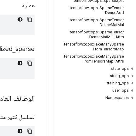
tensorflow
::
ops
::
Sparse
Split
عملية
tensorflow
::
ops
::
Sparse
Tensor
Dense
Add
tensorflow
::
ops
::
Sparse
Tensor
Dense
Mat
Mul
tensorflow
::
ops
::
Sparse
Tensor
Dense
Mat
Mul
::
Attrs
tensorflow
::
ops
::
Take
Many
Sparse
lized
_
sparse
From
Tensors
Map
tensorflow
::
ops
::
Take
Many
Sparse
From
Tensors
Map
::
Attrs
state
_
ops
string
_
ops
training
_
ops
user
_
ops
الوظائف العام
Namespaces
تسلسل كثير مت