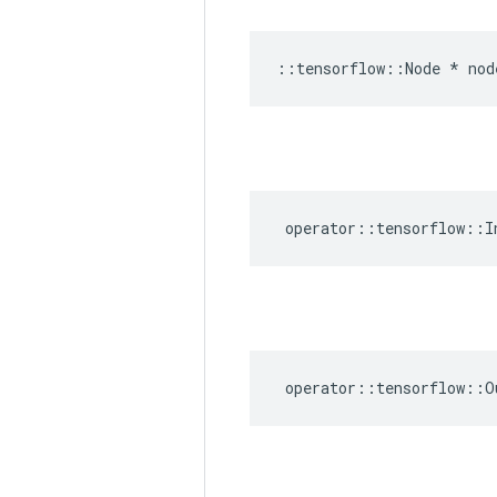
::
tensorflow
::
Node
*
nod
operator
::
tensorflow
::
I
operator
::
tensorflow
::
O