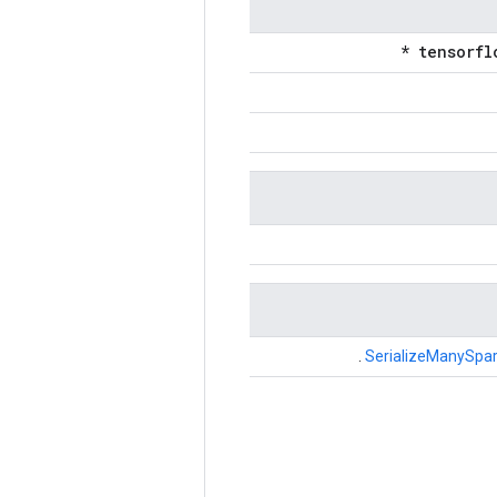
.
SerializeManySpa