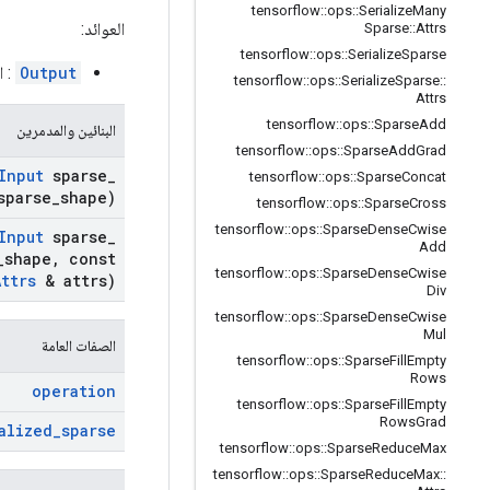
tensorflow
::
ops
::
Serialize
Many
العوائد:
Sparse
::
Attrs
tensorflow
::
ops
::
Serialize
Sparse
Output
: ا
tensorflow
::
ops
::
Serialize
Sparse
::
Attrs
tensorflow
::
ops
::
Sparse
Add
البنائين والمدمرين
tensorflow
::
ops
::
Sparse
Add
Grad
Input
sparse
_
tensorflow
::
ops
::
Sparse
Concat
parse
_
shape)
tensorflow
::
ops
::
Sparse
Cross
tensorflow
::
ops
::
Sparse
Dense
Cwise
Input
sparse
_
Add
_
shape
,
const
tensorflow
::
ops
::
Sparse
Dense
Cwise
Attrs
& attrs)
Div
tensorflow
::
ops
::
Sparse
Dense
Cwise
Mul
الصفات العامة
tensorflow
::
ops
::
Sparse
Fill
Empty
Rows
operation
tensorflow
::
ops
::
Sparse
Fill
Empty
Rows
Grad
alized
_
sparse
tensorflow
::
ops
::
Sparse
Reduce
Max
tensorflow
::
ops
::
Sparse
Reduce
Max
::