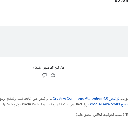
هل كان المحتوى مفيدًا؟
بموجب
ترخيص Creative Commons Attribution 4.0‏
ما لم يُنصّ على خلاف ذلك، ونماذج الر
Google Dev‏
. إنّ Java هي علامة تجارية مسجَّلة لشركة Oracle و/أو شركائها التابعين.