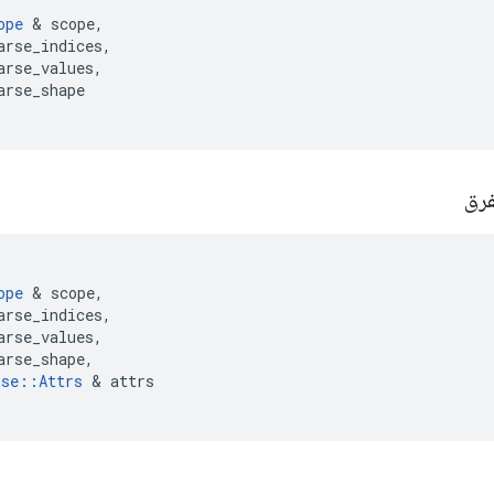
ope
&
scope
,
arse_indices
,
arse_values
,
arse_shape
فرق
ope
&
scope
,
arse_indices
,
arse_values
,
arse_shape
,
rse
::
Attrs
&
attrs