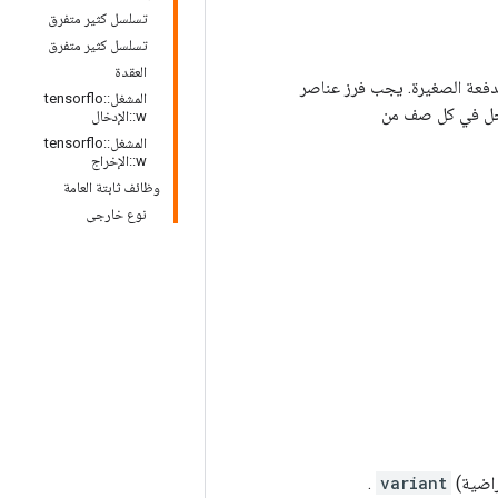
تسلسل كثير متفرق
تسلسل كثير متفرق
العقدة
المشغل::tensorflo
خل في كل صف من
w::الإدخال
المشغل::tensorflo
w::الإخراج
وظائف ثابتة العامة
نوع خارجي
راضية)
variant
.