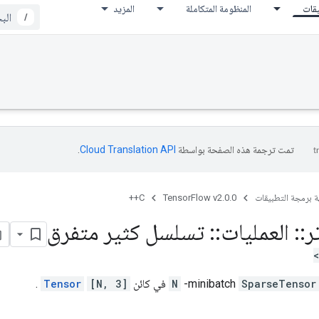
يقات
المنظومة المتكاملة
المزيد
/
تمت ترجمة هذه الصفحة بواسطة
Cloud Translation API‏
.
ة برمجة التطبيقات
TensorFlow v2.0.0
C++
ر
::
العمليات
::
تسلسل كثير متفرق
SparseTensor
-minibatch
N
في كائن
[N, 3]
Tensor
.