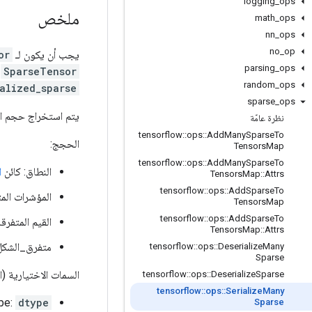
logging
_
ops
ملخص
math
_
ops
nn
_
ops
no
_
op
يجب أن يكون لـ
or
parsing
_
ops
SparseTensor
ب
random
_
ops
alized_sparse
sparse
_
ops
يتم استخراج حجم ال
نظرة عامّة
tensorflow
::
ops
::
Add
Many
Sparse
To
الحجج:
Tensors
Map
tensorflow
::
ops
::
Add
Many
Sparse
To
النطاق: كائن
ا
Tensors
Map
::
Attrs
tensorflow
::
ops
::
Add
Sparse
To
المؤشرات المتفرق
Tensors
Map
tensorflow
::
ops
::
Add
Sparse
To
القيم المتفرقة: 1-
Tensors
Map
::
Attrs
متفرق_الشكل: 1-
tensorflow
::
ops
::
Deserialize
Many
Sparse
السمات الاختيارية (
tensorflow
::
ops
::
Deserialize
Sparse
tensorflow
::
ops
::
Serialize
Many
pe:
dtype
Sparse