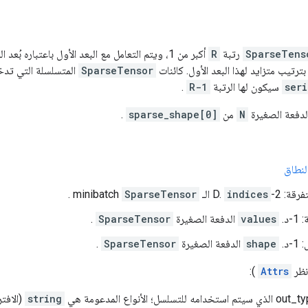
SparseTens
رتبة
R
أكبر من 1، ويتم التعامل مع البعد الأول باعتباره بُعد الدفعة الصغيرة. يجب فرز عناصر
ترتيب متزايد لهذا البعد الأول. كائنات
SparseTensor
المتسلسلة التي تد
seri
سيكون لها الرتبة
R-1
.
دفعة الصغيرة
N
من
sparse_shape[0]
.
لنطاق
ة: 2-D.
indices
الـ minibatch
SparseTensor
.
د.
values
الدفعة الصغيرة
SparseTensor
.
د.
shape
الدفعة الصغيرة
SparseTensor
.
انظر
Attrs
):
out_ty
الذي سيتم استخدامه للتسلسل؛ الأنواع المدعومة هي
string
(الافت