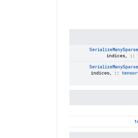
Serialize
Many
Spars
indices
,
::
Serialize
Many
Spars
indices
,
::
tensor
t