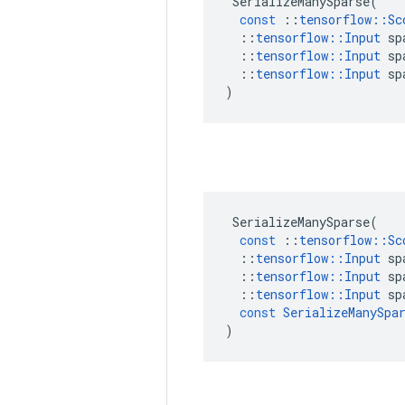
SerializeManySparse
(
const
::
tensorflow
::
Sc
::
tensorflow
::
Input
sp
::
tensorflow
::
Input
sp
::
tensorflow
::
Input
sp
)
SerializeManySparse
(
const
::
tensorflow
::
Sc
::
tensorflow
::
Input
sp
::
tensorflow
::
Input
sp
::
tensorflow
::
Input
sp
const
SerializeManySpa
)