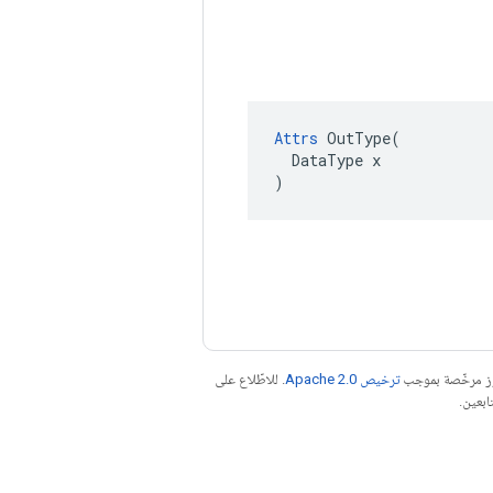
Attrs
 OutType(

  DataType x

)
موز مرخّصة بموجب
ترخيص Apache 2.0‏
. للاطّلاع على