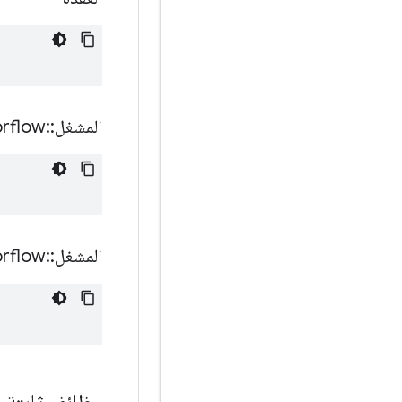
المشغل
::
orflow
المشغل
::
orflow
وظائف ثابتة ا