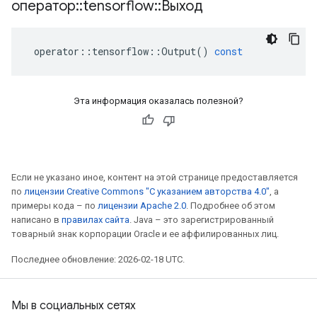
оператор
::
tensorflow
::
Выход
operator
::
tensorflow
::
Output
()
const
Эта информация оказалась полезной?
Если не указано иное, контент на этой странице предоставляется
по
лицензии Creative Commons "С указанием авторства 4.0"
, а
примеры кода – по
лицензии Apache 2.0
. Подробнее об этом
написано в
правилах сайта
. Java – это зарегистрированный
товарный знак корпорации Oracle и ее аффилированных лиц.
Последнее обновление: 2026-02-18 UTC.
Мы в социальных сетях