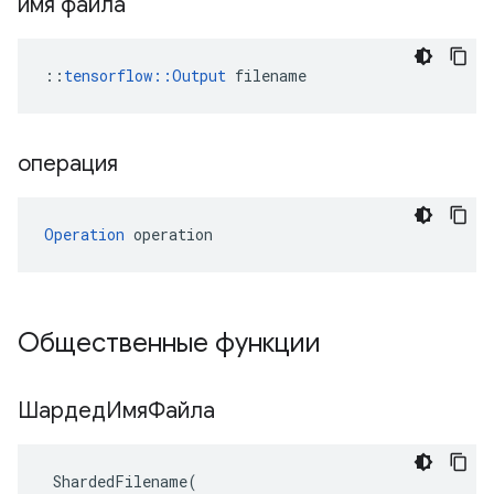
имя файла
::
tensorflow::Output
 filename
операция
Operation
 operation
Общественные функции
ШардедИмяФайла
ShardedFilename
(