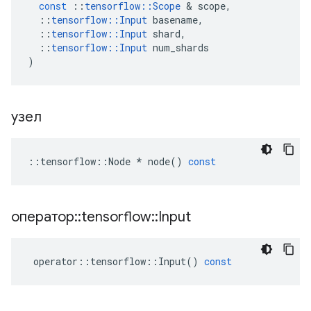
const
::
tensorflow
::
Scope
&
scope
,
::
tensorflow
::
Input
basename
,
::
tensorflow
::
Input
shard
,
::
tensorflow
::
Input
num_shards
)
узел
::
tensorflow
::
Node
*
node
()
const
оператор
::
tensorflow
::
Input
operator
::
tensorflow
::
Input
()
const