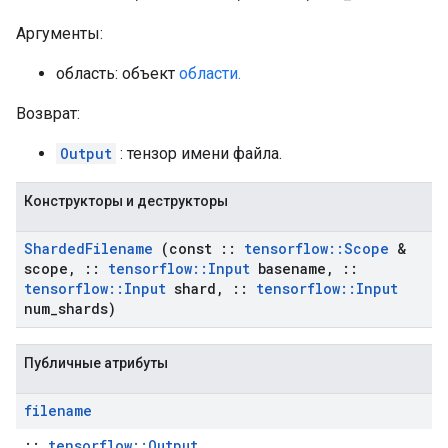
Аргументы:
область: объект
области.
Возврат:
Output
: тензор имени файла.
Конструкторы и деструкторы
Sharded
Filename
(const
::
tensorflow
::
Scope
&
scope
,
::
tensorflow
::
Input
basename
,
::
tensorflow
::
Input
shard
,
::
tensorflow
::
Input
num
_
shards)
Публичные атрибуты
filename
::
tensorflow::Output