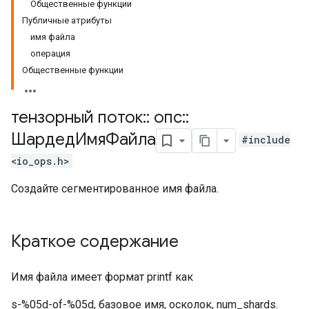
Общественные функции
Публичные атрибуты
имя файла
операция
Общественные функции
тензорный поток
::
опс
::
ШардедИмяФайла
#include
<io_ops.h>
Создайте сегментированное имя файла.
Краткое содержание
Имя файла имеет формат printf как
s-%05d-of-%05d, базовое имя, осколок, num_shards.