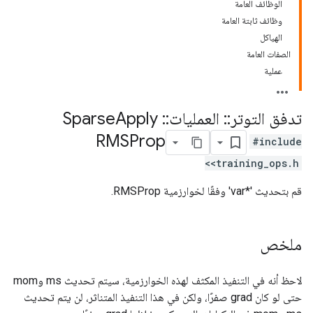
الوظائف العامة
وظائف ثابتة العامة
الهياكل
الصفات العامة
عملية
تدفق التوتر
::
العمليات
::
Sparse
Apply
RMSProp
#include
<training_ops.h>
قم بتحديث '*var' وفقًا لخوارزمية RMSProp.
ملخص
لاحظ أنه في التنفيذ المكثف لهذه الخوارزمية، سيتم تحديث ms وmom
حتى لو كان grad صفرًا، ولكن في هذا التنفيذ المتناثر، لن يتم تحديث