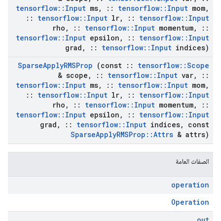
tensorflow
::
Input
ms
,
::
tensorflow
::
Input
mom
,
::
tensorflow
::
Input
lr
,
::
tensorflow
::
Input
rho
,
::
tensorflow
::
Input
momentum
,
::
tensorflow
::
Input
epsilon
,
::
tensorflow
::
Input
grad
,
::
tensorflow
::
Input
indices)
Sparse
Apply
RMSProp
(const
::
tensorflow
::
Scope
& scope
,
::
tensorflow
::
Input
var
,
::
tensorflow
::
Input
ms
,
::
tensorflow
::
Input
mom
,
::
tensorflow
::
Input
lr
,
::
tensorflow
::
Input
rho
,
::
tensorflow
::
Input
momentum
,
::
tensorflow
::
Input
epsilon
,
::
tensorflow
::
Input
grad
,
::
tensorflow
::
Input
indices
,
const
Sparse
Apply
RMSProp
::
Attrs
& attrs)
الصفات العامة
operation
Operation
out