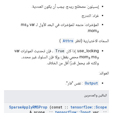
إبسيلون: مصطلح ريدج. يجب أن يكون العددية.
غراد: التدرج.
المؤشرات: متجه للمؤشرات في البعد الأول لـ var وms
وmom.
السمات الاختيارية (انظر
Attrs
):
use_locking: إذا كان
True
، فإن تحديث الموترات var
وms وmom محمي بقفل؛ وإلا فإن السلوك غير محدد،
ولكنه قد يحمل قدرًا أقل من الخلاف.
العوائد:
Output
: نفس "فار".
البنائين والمدمرين
Sparse
Apply
RMSProp
(const
::
tensorflow
::
Scope
& scope
,
::
tensorflow
::
Input
var
,
::