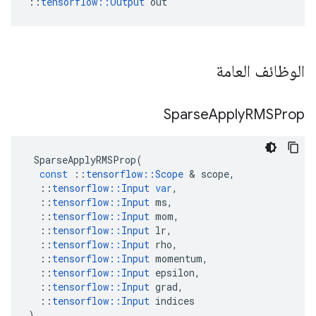
::
tensorflow::Output
 out
الوظائف العامة
Sparse
Apply
RMSProp
SparseApplyRMSProp
(
const
::
tensorflow
::
Scope
&
scope
,
::
tensorflow
::
Input
var
,
::
tensorflow
::
Input
ms
,
::
tensorflow
::
Input
mom
,
::
tensorflow
::
Input
lr
,
::
tensorflow
::
Input
rho
,
::
tensorflow
::
Input
momentum
,
::
tensorflow
::
Input
epsilon
,
::
tensorflow
::
Input
grad
,
::
tensorflow
::
Input
indices
)