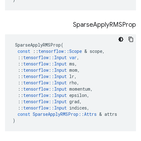
Sparse
Apply
RMSProp
SparseApplyRMSProp
(
const
::
tensorflow
::
Scope
&
scope
,
::
tensorflow
::
Input
var
,
::
tensorflow
::
Input
ms
,
::
tensorflow
::
Input
mom
,
::
tensorflow
::
Input
lr
,
::
tensorflow
::
Input
rho
,
::
tensorflow
::
Input
momentum
,
::
tensorflow
::
Input
epsilon
,
::
tensorflow
::
Input
grad
,
::
tensorflow
::
Input
indices
,
const
SparseApplyRMSProp
::
Attrs
&
attrs
)