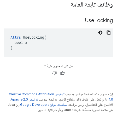
وظائف ثابتة العامة
Use
Locking
Attrs
 UseLocking(

  bool x

)
هل كان المحتوى مفيدًا؟
إنّ محتوى هذه الصفحة مرخّص بموجب
ترخيص Creative Commons Attribution
4.0‏
ما لم يُنصّ على خلاف ذلك، ونماذج الرموز مرخّصة بموجب
ترخيص Apache 2.0‏
.
للاطّلاع على التفاصيل، يُرجى مراجعة
سياسات موقع Google Developers‏
. إنّ Java
هي علامة تجارية مسجَّلة لشركة Oracle و/أو شركائها التابعين.