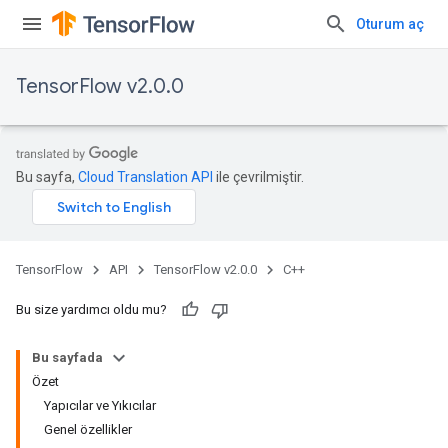
Oturum aç
TensorFlow v2.0.0
Bu sayfa,
Cloud Translation API
ile çevrilmiştir.
TensorFlow
API
TensorFlow v2.0.0
C++
Bu size yardımcı oldu mu?
Bu sayfada
Özet
Yapıcılar ve Yıkıcılar
Genel özellikler