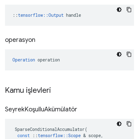
::
tensorflow::Output
 handle
operasyon
Operation
 operation
Kamu işlevleri
Seyrek
Koşullu
Akümülatör
SparseConditionalAccumulator
(
const
::
tensorflow
::
Scope
&
scope
,