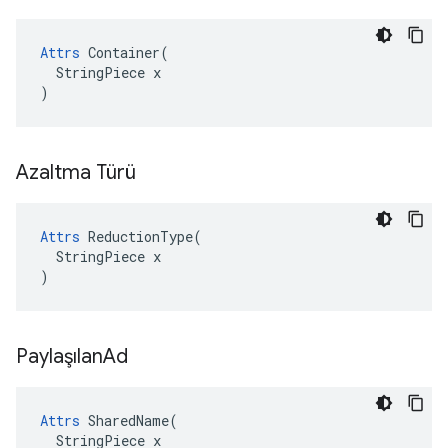
Attrs
 Container(

  StringPiece x

)
Azaltma Türü
Attrs
 ReductionType(

  StringPiece x

)
Paylaşılan
Ad
Attrs
 SharedName(

  StringPiece x
