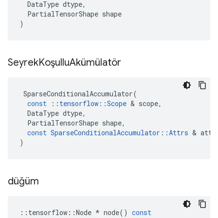
DataType
dtype
,
PartialTensorShape
shape
)
Seyrek
Koşullu
Akümülatör
SparseConditionalAccumulator
(
const
::
tensorflow
::
Scope
&
scope
,
DataType
dtype
,
PartialTensorShape
shape
,
const
SparseConditionalAccumulator
::
Attrs
&
attr
)
düğüm
::
tensorflow
::
Node
*
node
()
const