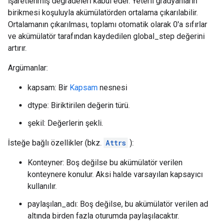
işaretlenmiş degradeleri kabul eder. Yeterli gradyanların
birikmesi koşuluyla akümülatörden ortalama çıkarılabilir.
Ortalamanın çıkarılması, toplamı otomatik olarak 0'a sıfırlar
ve akümülatör tarafından kaydedilen global_step değerini
artırır.
Argümanlar:
kapsam: Bir
Kapsam
nesnesi
dtype: Biriktirilen değerin türü.
şekil: Değerlerin şekli.
İsteğe bağlı özellikler (bkz.
Attrs
):
Konteyner: Boş değilse bu akümülatör verilen
konteynere konulur. Aksi halde varsayılan kapsayıcı
kullanılır.
paylaşılan_adı: Boş değilse, bu akümülatör verilen ad
altında birden fazla oturumda paylaşılacaktır.