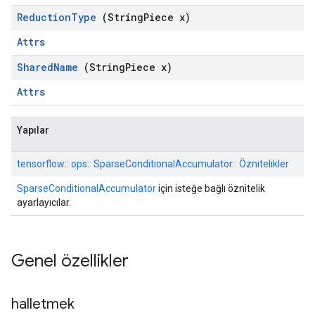
Reduction
Type
(String
Piece x)
Attrs
Shared
Name
(String
Piece x)
Attrs
Yapılar
tensorflow:: ops:: SparseConditionalAccumulator:: Öznitelikler
SparseConditionalAccumulator
için isteğe bağlı öznitelik
ayarlayıcılar.
Genel özellikler
halletmek