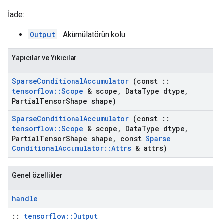
İade:
Output
: Akümülatörün kolu.
Yapıcılar ve Yıkıcılar
Sparse
Conditional
Accumulator
(const
::
tensorflow
::
Scope
& scope
,
Data
Type dtype
,
Partial
Tensor
Shape shape)
Sparse
Conditional
Accumulator
(const
::
tensorflow
::
Scope
& scope
,
Data
Type dtype
,
Partial
Tensor
Shape shape
,
const
Sparse
Conditional
Accumulator
::
Attrs
& attrs)
Genel özellikler
handle
::
tensorflow::Output