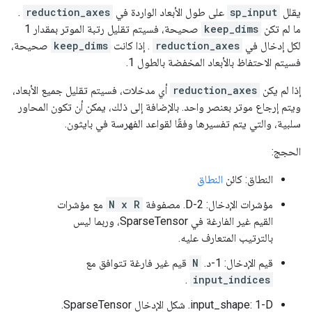
يقلل
sp_input
على طول الأبعاد الواردة في
reduction_axes
.
ما لم تكن
keep_dims
صحيحة، فسيتم تقليل رتبة الموتر بمقدار 1
لكل إدخال في
reduction_axes
. إذا كانت
keep_dims
صحيحة،
فسيتم الاحتفاظ بالأبعاد المخفضة بالطول 1.
إذا لم يكن
reduction_axes
أي مدخلات، فسيتم تقليل جميع الأبعاد،
ويتم إرجاع موتر بعنصر واحد. بالإضافة إلى ذلك، يمكن أن تكون المحاور
سلبية، والتي يتم تفسيرها وفقًا لقواعد الفهرسة في بايثون.
الحجج:
النطاق: كائن
النطاق
مؤشرات الإدخال: 2-D. مصفوفة
N x R
مع مؤشرات
القيم غير الفارغة في SparseTensor، وربما ليس
بالترتيب المتعارف عليه.
قيم الإدخال: 1-د.
N
قيم غير فارغة تتوافق مع
.
input_indices
input_shape: 1-D. شكل الإدخال SparseTensor.