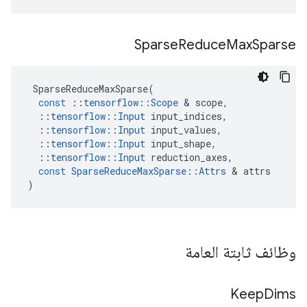
Sparse
Reduce
Max
Sparse
SparseReduceMaxSparse
(
const
::
tensorflow
::
Scope
&
scope
,
::
tensorflow
::
Input
input_indices
,
::
tensorflow
::
Input
input_values
,
::
tensorflow
::
Input
input_shape
,
::
tensorflow
::
Input
reduction_axes
,
const
SparseReduceMaxSparse
::
Attrs
&
attrs
)
وظائف ثابتة العامة
Keep
Dims