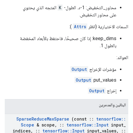
محاور_التخفيض: 1-د. الطول-
K
المتجه الذي يحتوي
على محاور التخفيض.
السمات الاختيارية (انظر
Attrs
):
keep_dims: إذا كان صحيحًا، فاحتفظ بالأبعاد المخفضة
بالطول 1.
العوائد:
مؤشرات الإخراج
Output
Output
put_values
إخراج
Output
البنائين والمدمرين
Sparse
Reduce
Max
Sparse
(const
::
tensorflow
::
Scope
& scope
,
::
tensorflow
::
Input
input
_
indices
,
::
tensorflow
::
Input
input
_
values
,
::