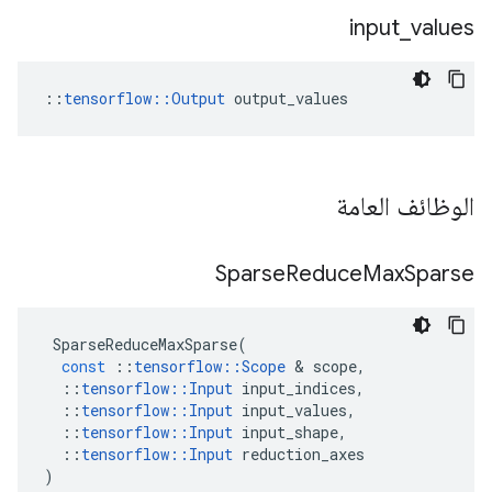
input
_
values
::
tensorflow::Output
 output_values
الوظائف العامة
Sparse
Reduce
Max
Sparse
SparseReduceMaxSparse
(
const
::
tensorflow
::
Scope
&
scope
,
::
tensorflow
::
Input
input_indices
,
::
tensorflow
::
Input
input_values
,
::
tensorflow
::
Input
input_shape
,
::
tensorflow
::
Input
reduction_axes
)