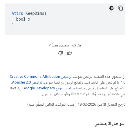
Attrs
 KeepDims(

  bool x

)
هل كان المحتوى مفيدًا؟
إنّ محتوى هذه الصفحة مرخّص بموجب
ترخيص Creative Commons Attribution
4.0‏
ما لم يُنصّ على خلاف ذلك، ونماذج الرموز مرخّصة بموجب
ترخيص Apache 2.0‏
.
للاطّلاع على التفاصيل، يُرجى مراجعة
سياسات موقع Google Developers‏
. إنّ Java
هي علامة تجارية مسجَّلة لشركة Oracle و/أو شركائها التابعين.
تاريخ التعديل الأخير: 2026-02-18 (حسب التوقيت العالمي المتفَّق عليه)
التواصل الاجتماعي