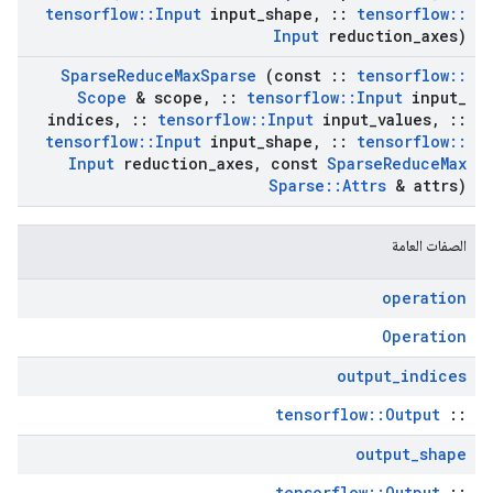
tensorflow
::
Input
input
_
shape
,
::
tensorflow
::
Input
reduction
_
axes)
Sparse
Reduce
Max
Sparse
(const
::
tensorflow
::
Scope
& scope
,
::
tensorflow
::
Input
input
_
indices
,
::
tensorflow
::
Input
input
_
values
,
::
tensorflow
::
Input
input
_
shape
,
::
tensorflow
::
Input
reduction
_
axes
,
const
Sparse
Reduce
Max
Sparse
::
Attrs
& attrs)
الصفات العامة
operation
Operation
output
_
indices
tensorflow::Output
::
output
_
shape
tensorflow::Output
::