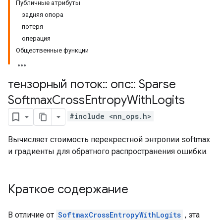
Публичные атрибуты
задняя опора
потеря
операция
Общественные функции
тензорный поток
::
опс
::
Sparse
Softmax
Cross
Entropy
With
Logits
#include <nn_ops.h>
Вычисляет стоимость перекрестной энтропии softmax
и градиенты для обратного распространения ошибки.
Краткое содержание
В отличие от
SoftmaxCrossEntropyWithLogits
, эта