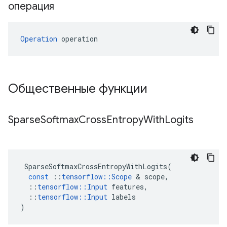
операция
Operation
 operation
Общественные функции
Sparse
Softmax
Cross
Entropy
With
Logits
SparseSoftmaxCrossEntropyWithLogits
(
const
::
tensorflow
::
Scope
&
scope
,
::
tensorflow
::
Input
features
,
::
tensorflow
::
Input
labels
)