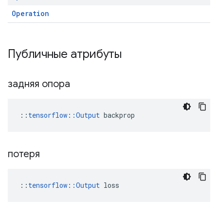
Operation
Публичные атрибуты
задняя опора
::
tensorflow::Output
 backprop
потеря
::
tensorflow::Output
 loss