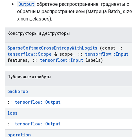
Output
обратное распространение: градиенты с
обратным распространением (матрица Batch_size
x num_classes).
Конструкторы и деструкторы
Sparse
Softmax
Cross
Entropy
With
Logits
(const
::
tensorflow
::
Scope
& scope
,
::
tensorflow
::
Input
features
,
::
tensorflow
::
Input
labels)
Публичные атрибуты
backprop
::
tensorflow::Output
loss
::
tensorflow::Output
operation