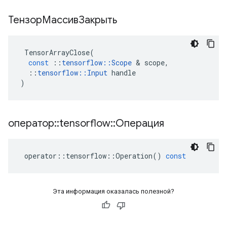
ТензорМассивЗакрыть
TensorArrayClose
(
const
::
tensorflow
::
Scope
&
scope
,
::
tensorflow
::
Input
handle
)
оператор
::
tensorflow
::
Операция
operator
::
tensorflow
::
Operation
()
const
Эта информация оказалась полезной?