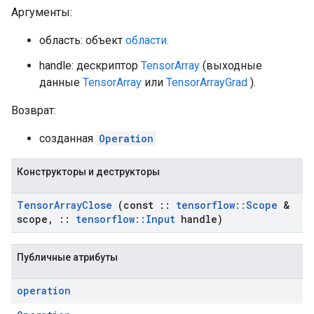
Аргументы:
область: объект
области.
handle: дескриптор
TensorArray
(выходные
данные
TensorArray
или
TensorArrayGrad
).
Возврат:
созданная
Operation
Конструкторы и деструкторы
Tensor
Array
Close
(const
::
tensorflow
::
Scope
&
scope
,
::
tensorflow
::
Input
handle)
Публичные атрибуты
operation