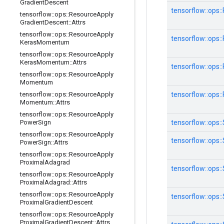
Gradient
Descent
tensorflow::op
tensorflow
::
ops
::
Resource
Apply
Gradient
Descent
::
Attrs
tensorflow
::
ops
::
Resource
Apply
tensorflow::ops
Keras
Momentum
tensorflow
::
ops
::
Resource
Apply
Keras
Momentum
::
Attrs
tensorflow::ops
tensorflow
::
ops
::
Resource
Apply
Momentum
tensorflow::op
tensorflow
::
ops
::
Resource
Apply
Momentum
::
Attrs
tensorflow
::
ops
::
Resource
Apply
tensorflow::ops
Power
Sign
tensorflow
::
ops
::
Resource
Apply
tensorflow::ops
Power
Sign
::
Attrs
tensorflow
::
ops
::
Resource
Apply
Proximal
Adagrad
tensorflow::ops
tensorflow
::
ops
::
Resource
Apply
Proximal
Adagrad
::
Attrs
tensorflow
::
ops
::
Resource
Apply
tensorflow::ops
Proximal
Gradient
Descent
tensorflow
::
ops
::
Resource
Apply
Proximal
Gradient
Descent
::
Attrs