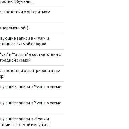
ростью обучения.
соответствии с алгоритмом
з переменной().
вующие записи в «*var» и
ствии со схемой adagrad.
var' и '*accum' в соответствии с
градной схемой.
соответствии с центрированным
p.
вующие записи в '*var' по схеме
вующие записи в '*var' по схеме
вующие записи в «*var» и
ствии со схемой импульса.