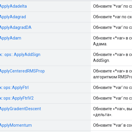
:ApplyAdadelta
Обновите '*var' по с
::ApplyAdagrad
Обновите *var по сх
::ApplyAdagradDA
Обновите '*var' по
::ApplyAdam
Обновите «*var» в 
Адама.
:: ops:: ApplyAddSign
Обновите «*var» в 
AddSign.
::ApplyCenteredRMSProp
Обновите «*var» в 
алгоритмом RMSPro
:ops::ApplyFtrl
Обновите '*var' по с
::ops::ApplyFtrlV2
Обновите '*var' по с
:ApplyGradientDescent
Обновите «*var», в
«дельта».
s::ApplyMomentum
Обновите '*var' в с