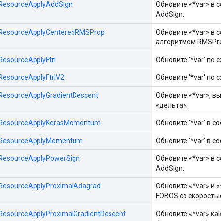
::ResourceApplyAddSign
Обновите «*var» в 
AddSign.
::ResourceApplyCenteredRMSProp
Обновите «*var» в 
алгоритмом RMSPro
:ResourceApplyFtrl
Обновите '*var' по с
:ResourceApplyFtrlV2
Обновите '*var' по с
::ResourceApplyGradientDescent
Обновите «*var», в
«дельта».
s::ResourceApplyKerasMomentum
Обновите '*var' в с
s::ResourceApplyMomentum
Обновите '*var' в с
::ResourceApplyPowerSign
Обновите «*var» в 
AddSign.
::ResourceApplyProximalAdagrad
Обновите «*var» и 
FOBOS со скоростью
::ResourceApplyProximalGradientDescent
Обновите «*var» ка