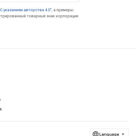
С указанием авторства 4.0"
, а примеры
гистрированный товарный знак корпорации
а
к