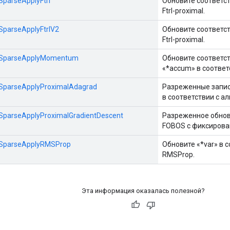
:SparseApplyFtrl
Обновите соответст
Ftrl-proximal.
:SparseApplyFtrlV2
Обновите соответст
Ftrl-proximal.
s::SparseApplyMomentum
Обновите соответст
«*accum» в соответ
::SparseApplyProximalAdagrad
Разреженные записи
в соответствии с а
::SparseApplyProximalGradientDescent
Разреженное обновл
FOBOS с фиксирова
::SparseApplyRMSProp
Обновите «*var» в 
RMSProp.
Эта информация оказалась полезной?