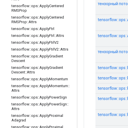
тензорный поток
tensorflow
::
ops
::
Apply
Centered
RMSProp
tensorflow
::
ops
::
Apply
Centered
tensorflow::ops
RMSProp
::
Attrs
tensorflow
::
ops
::
Apply
Ftrl
tensorflow::ops
tensorflow
::
ops
::
Apply
Ftrl
::
Attrs
tensorflow
::
ops
::
Apply
Ftrl
V2
tensorflow
::
ops
::
Apply
Ftrl
V2
::
Attrs
тензорный поток
tensorflow
::
ops
::
Apply
Gradient
Descent
tensorflow::ops
tensorflow
::
ops
::
Apply
Gradient
Descent
::
Attrs
tensorflow::ops
tensorflow
::
ops
::
Apply
Momentum
tensorflow
::
ops
::
Apply
Momentum
::
tensorflow::ops
Attrs
tensorflow
::
ops
::
Apply
Power
Sign
tensorflow::ops
tensorflow
::
ops
::
Apply
Power
Sign
::
Attrs
tensorflow::op
tensorflow
::
ops
::
Apply
Proximal
Adagrad
tensorflow
::
ops
::
Apply
Proximal