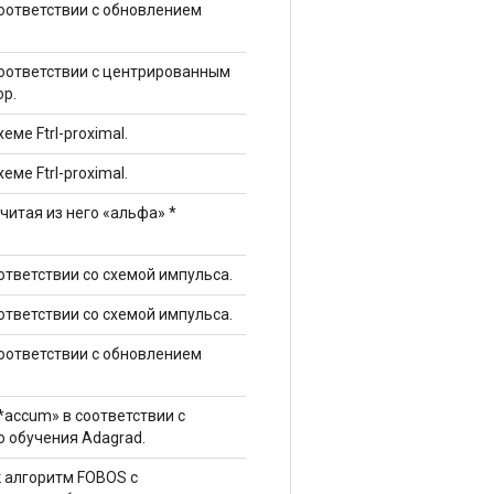
соответствии с обновлением
соответствии с центрированным
p.
хеме Ftrl-proximal.
хеме Ftrl-proximal.
ычитая из него «альфа» *
оответствии со схемой импульса.
оответствии со схемой импульса.
соответствии с обновлением
«*accum» в соответствии с
 обучения Adagrad.
к алгоритм FOBOS с