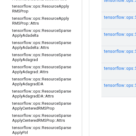
tensorflow::ops:
tensorflow
::
ops
::
Resource
Apply
RMSProp
tensorflow::ops:
tensorflow
::
ops
::
Resource
Apply
RMSProp
::
Attrs
tensorflow
::
ops
::
Resource
Sparse
tensorflow::op
Apply
Adadelta
tensorflow
::
ops
::
Resource
Sparse
Apply
Adadelta
::
Attrs
tensorflow::ops
tensorflow
::
ops
::
Resource
Sparse
Apply
Adagrad
tensorflow
::
ops
::
Resource
Sparse
tensorflow::ops
Apply
Adagrad
::
Attrs
tensorflow
::
ops
::
Resource
Sparse
Apply
Adagrad
DA
tensorflow::ops
tensorflow
::
ops
::
Resource
Sparse
Apply
Adagrad
DA
::
Attrs
tensorflow
::
ops
::
Resource
Sparse
Apply
Centered
RMSProp
tensorflow
::
ops
::
Resource
Sparse
Apply
Centered
RMSProp
::
Attrs
tensorflow
::
ops
::
Resource
Sparse
Apply
Ftrl