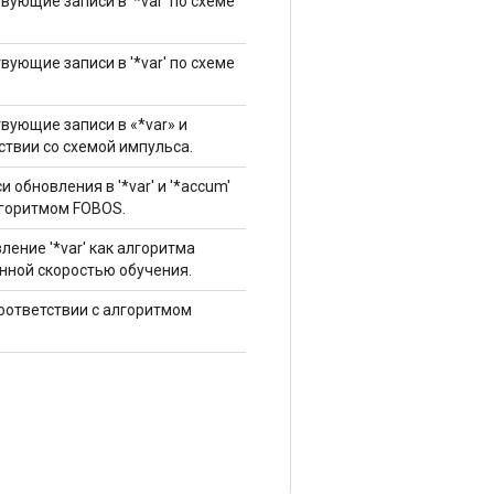
вующие записи в '*var' по схеме
вующие записи в '*var' по схеме
вующие записи в «*var» и
ствии со схемой импульса.
 обновления в '*var' и '*accum'
лгоритмом FOBOS.
ение '*var' как алгоритма
нной скоростью обучения.
соответствии с алгоритмом