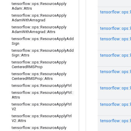
tensorflow
::
ops
::
Resource
Apply
Adam
::
Attrs
tensorflow::ops
tensorflow
::
ops
::
Resource
Apply
Adam
With
Amsgrad
tensorflow
::
ops
::
Resource
Apply
tensorflow::ops
Adam
With
Amsgrad
::
Attrs
tensorflow::ops
tensorflow
::
ops
::
Resource
Apply
Add
Sign
tensorflow
::
ops
::
Resource
Apply
Add
tensorflow::ops
Sign
::
Attrs
tensorflow
::
ops
::
Resource
Apply
Centered
RMSProp
tensorflow::op
tensorflow
::
ops
::
Resource
Apply
Centered
RMSProp
::
Attrs
tensorflow
::
ops
::
Resource
Apply
Ftrl
tensorflow::ops:
tensorflow
::
ops
::
Resource
Apply
Ftrl
::
Attrs
tensorflow::ops
tensorflow
::
ops
::
Resource
Apply
Ftrl
V2
tensorflow
::
ops
::
Resource
Apply
Ftrl
tensorflow::op
V2
::
Attrs
tensorflow
::
ops
::
Resource
Apply