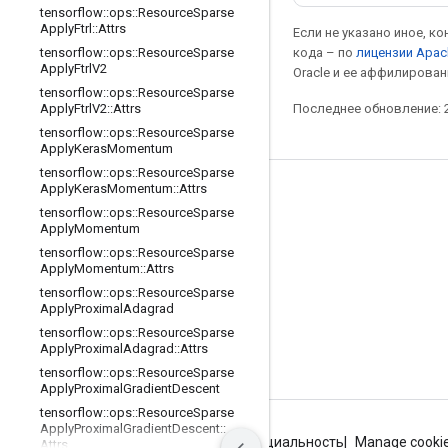
tensorflow
::
ops
::
Resource
Sparse
Apply
Ftrl
::
Attrs
Если не указано иное, к
кода – по
лицензии Apac
tensorflow
::
ops
::
Resource
Sparse
Apply
Ftrl
V2
Oracle и ее аффилирован
tensorflow
::
ops
::
Resource
Sparse
Последнее обновление: 2
Apply
Ftrl
V2
::
Attrs
tensorflow
::
ops
::
Resource
Sparse
Apply
Keras
Momentum
tensorflow
::
ops
::
Resource
Sparse
Apply
Keras
Momentum
::
Attrs
Мы в социальных сетях
tensorflow
::
ops
::
Resource
Sparse
Apply
Momentum
Блог
tensorflow
::
ops
::
Resource
Sparse
Форум
Apply
Momentum
::
Attrs
tensorflow
::
ops
::
Resource
Sparse
GitHub
Apply
Proximal
Adagrad
Twitter
tensorflow
::
ops
::
Resource
Sparse
Apply
Proximal
Adagrad
::
Attrs
YouTube
tensorflow
::
ops
::
Resource
Sparse
Apply
Proximal
Gradient
Descent
tensorflow
::
ops
::
Resource
Sparse
Apply
Proximal
Gradient
Descent
::
Условия использования
Конфиденциальность
Manage cooki
Attrs