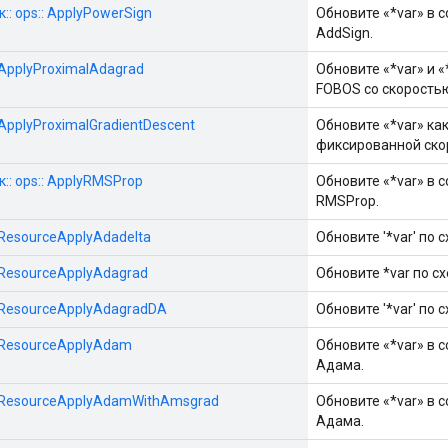
:: ops:: ApplyPowerSign
Обновите «*var» в 
AddSign.
::ApplyProximalAdagrad
Обновите «*var» и 
FOBOS со скоростью
::ApplyProximalGradientDescent
Обновите «*var» ка
фиксированной ско
:: ops:: ApplyRMSProp
Обновите «*var» в 
RMSProp.
::ResourceApplyAdadelta
Обновите '*var' по с
::ResourceApplyAdagrad
Обновите *var по сх
::ResourceApplyAdagradDA
Обновите '*var' по
::ResourceApplyAdam
Обновите «*var» в 
Адама.
s::ResourceApplyAdamWithAmsgrad
Обновите «*var» в 
Адама.