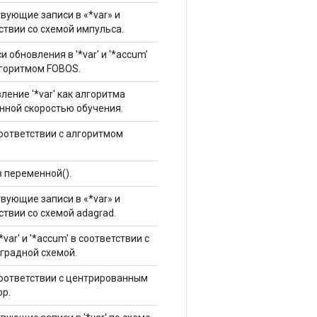
вующие записи в «*var» и
ствии со схемой импульса.
 обновления в '*var' и '*accum'
лгоритмом FOBOS.
ение '*var' как алгоритма
нной скоростью обучения.
соответствии с алгоритмом
з переменной().
вующие записи в «*var» и
ствии со схемой adagrad.
var' и '*accum' в соответствии с
градной схемой.
соответствии с центрированным
p.