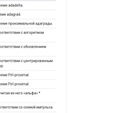
хеме adadelta.
еме adagrad.
 схеме проксимальной адаграды.
соответствии с алгоритмом
соответствии с обновлением
соответствии с центрированным
p.
хеме Ftrl-proximal.
хеме Ftrl-proximal.
ычитая из него «альфа» *
оответствии со схемой импульса.