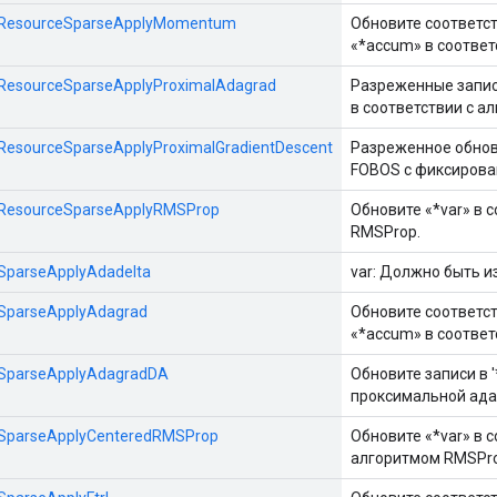
s::ResourceSparseApplyMomentum
Обновите соответст
«*accum» в соответ
::ResourceSparseApplyProximalAdagrad
Разреженные записи
в соответствии с а
::ResourceSparseApplyProximalGradientDescent
Разреженное обновл
FOBOS с фиксирова
s::ResourceSparseApplyRMSProp
Обновите «*var» в 
RMSProp.
::SparseApplyAdadelta
var: Должно быть и
::SparseApplyAdagrad
Обновите соответст
«*accum» в соответ
::SparseApplyAdagradDA
Обновите записи в '*
проксимальной ада
::SparseApplyCenteredRMSProp
Обновите «*var» в 
алгоритмом RMSPro