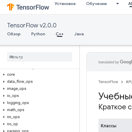
Установка
Обучение
AP
TensorFlow v2.0.0
Обзор
Python
C++
Java
C++
array
_
ops
candidate
_
sampling
_
ops
control
_
flow
_
ops
core
data
_
flow
_
ops
TensorFlow
API
image
_
ops
Учебны
io
_
ops
logging
_
ops
Краткое 
math
_
ops
nn
_
ops
no
_
op
Классы
parsing
_
ops