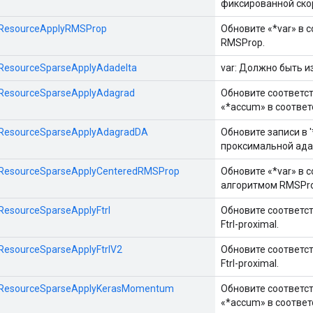
фиксированной ско
::ResourceApplyRMSProp
Обновите «*var» в 
RMSProp.
::ResourceSparseApplyAdadelta
var: Должно быть и
::ResourceSparseApplyAdagrad
Обновите соответст
«*accum» в соответ
::ResourceSparseApplyAdagradDA
Обновите записи в '*
проксимальной ада
s::ResourceSparseApplyCenteredRMSProp
Обновите «*var» в 
алгоритмом RMSPro
:ResourceSparseApplyFtrl
Обновите соответст
Ftrl-proximal.
::ResourceSparseApplyFtrlV2
Обновите соответст
Ftrl-proximal.
s::ResourceSparseApplyKerasMomentum
Обновите соответст
«*accum» в соответ