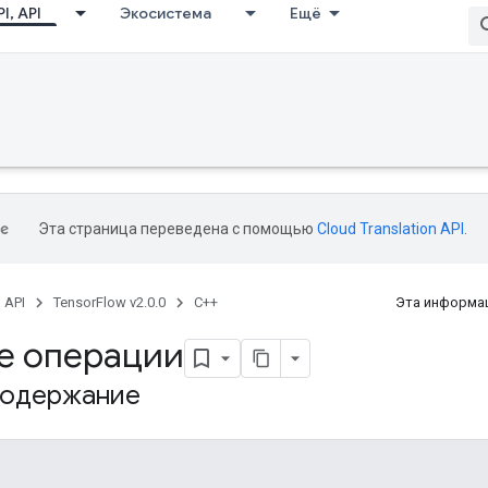
I, API
Экосистема
Ещё
Эта страница переведена с помощью
Cloud Translation API
.
, API
TensorFlow v2.0.0
C++
Эта информац
е операции
содержание