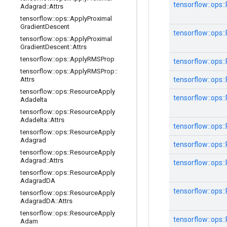
tensorflow::ops
Adagrad
::
Attrs
tensorflow
::
ops
::
Apply
Proximal
Gradient
Descent
tensorflow::ops
tensorflow
::
ops
::
Apply
Proximal
Gradient
Descent
::
Attrs
tensorflow
::
ops
::
Apply
RMSProp
tensorflow::ops:
tensorflow
::
ops
::
Apply
RMSProp
::
tensorflow::ops:
Attrs
tensorflow
::
ops
::
Resource
Apply
tensorflow::ops
Adadelta
tensorflow
::
ops
::
Resource
Apply
Adadelta
::
Attrs
tensorflow::op
tensorflow
::
ops
::
Resource
Apply
Adagrad
tensorflow::op
tensorflow
::
ops
::
Resource
Apply
Adagrad
::
Attrs
tensorflow::ops
tensorflow
::
ops
::
Resource
Apply
Adagrad
DA
tensorflow::ops
tensorflow
::
ops
::
Resource
Apply
Adagrad
DA
::
Attrs
tensorflow
::
ops
::
Resource
Apply
tensorflow::ops
Adam