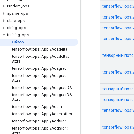
tensorflow::ops:
random
_
ops
sparse
_
ops
tensorflow::ops
state
_
ops
tensorflow::ops
string
_
ops
training
_
ops
tensorflow::ops
Обзор
tensorflow
::
ops
::
Apply
Adadelta
тензорный поток
tensorflow
::
ops
::
Apply
Adadelta
::
Attrs
tensorflow
::
ops
::
Apply
Adagrad
tensorflow::ops
tensorflow
::
ops
::
Apply
Adagrad
::
Attrs
tensorflow
::
ops
::
Apply
Adagrad
DA
тензорный поток:
tensorflow
::
ops
::
Apply
Adagrad
DA
::
тензорный поток
Attrs
tensorflow
::
ops
::
Apply
Adam
tensorflow::ops:
tensorflow
::
ops
::
Apply
Adam
::
Attrs
tensorflow
::
ops
::
Apply
Add
Sign
tensorflow::op
tensorflow
::
ops
::
Apply
Add
Sign
::
Attrs