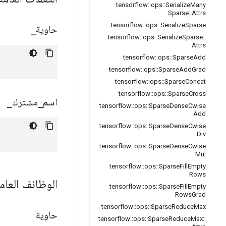
tensorflow
::
ops
::
Serialize
Many
Sparse
::
Attrs
tensorflow
::
ops
::
Serialize
Sparse
حاوية
_
tensorflow
::
ops
::
Serialize
Sparse
::
Attrs
tensorflow
::
ops
::
Sparse
Add
tensorflow
::
ops
::
Sparse
Add
Grad
tensorflow
::
ops
::
Sparse
Concat
tensorflow
::
ops
::
Sparse
Cross
اسم
_
مشترك
_
tensorflow
::
ops
::
Sparse
Dense
Cwise
Add
tensorflow
::
ops
::
Sparse
Dense
Cwise
Div
tensorflow
::
ops
::
Sparse
Dense
Cwise
Mul
tensorflow
::
ops
::
Sparse
Fill
Empty
Rows
الوظائف العام
tensorflow
::
ops
::
Sparse
Fill
Empty
Rows
Grad
tensorflow
::
ops
::
Sparse
Reduce
Max
حاوية
tensorflow
::
ops
::
Sparse
Reduce
Max
::