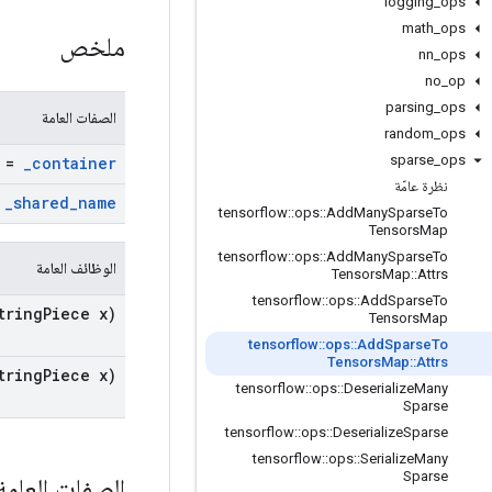
logging
_
ops
math
_
ops
ملخص
nn
_
ops
no
_
op
parsing
_
ops
الصفات العامة
random
_
ops
sparse
_
ops
 ""
_
container
نظرة عامّة
"
_
shared
_
name
tensorflow
::
ops
::
Add
Many
Sparse
To
Tensors
Map
tensorflow
::
ops
::
Add
Many
Sparse
To
الوظائف العامة
Tensors
Map
::
Attrs
tensorflow
::
ops
::
Add
Sparse
To
tring
Piece x)
Tensors
Map
tensorflow
::
ops
::
Add
Sparse
To
Tensors
Map
::
Attrs
tring
Piece x)
tensorflow
::
ops
::
Deserialize
Many
Sparse
tensorflow
::
ops
::
Deserialize
Sparse
tensorflow
::
ops
::
Serialize
Many
Sparse
الصفات العام