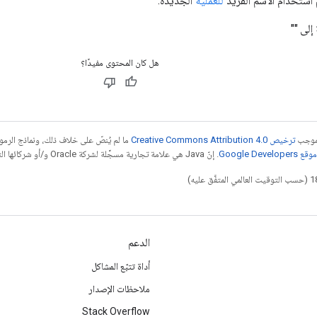
م استخدام الاسم الفريد
للعملية
الجديدة.
إلى ""
هل كان المحتوى مفيدًا؟
بموجب
ترخيص Creative Commons Attribution 4.0‏
ما لم يُنصّ على خلاف ذلك، ونماذج الر
Google Dev‏
. إنّ Java هي علامة تجارية مسجَّلة لشركة Oracle و/أو شركائها التابعين.
الدعم
أداة تتبّع المشاكل
ملاحظات الإصدار
Stack Overflow