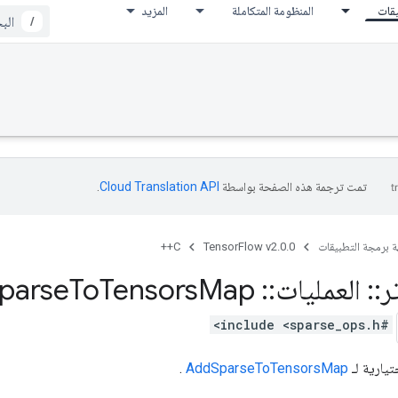
يقات
المنظومة المتكاملة
المزيد
/
تمت ترجمة هذه الصفحة بواسطة
Cloud Translation API‏
.
ة برمجة التطبيقات
TensorFlow v2.0.0
C++
ر
::
العمليات
::
Add
Map
Tensors
To
parse
#include <sparse_ops.h>
يارية لـ
AddSparseToTensorsMap
.