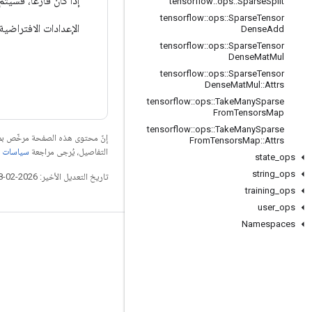
إذا كان فارغًا، فسيت
tensorflow
::
ops
::
Sparse
Split
tensorflow
::
ops
::
Sparse
Tensor
الإعدادات الافتراضية 
Dense
Add
tensorflow
::
ops
::
Sparse
Tensor
Dense
Mat
Mul
tensorflow
::
ops
::
Sparse
Tensor
Dense
Mat
Mul
::
Attrs
tensorflow
::
ops
::
Take
Many
Sparse
From
Tensors
Map
tensorflow
::
ops
::
Take
Many
Sparse
إنّ محتوى هذه الصفحة مرخّص 
From
Tensors
Map
::
Attrs
التفاصيل، يُرجى مراجعة
سياسات موقع elopers
state
_
ops
string
_
ops
تاريخ التعديل الأخير: 2026-02-18 (حسب التوقيت العالمي المتفَّق عليه)
training
_
ops
user
_
ops
Namespaces
التواصل الاجتماعي
المدوّنة
المنتدى
GitHub