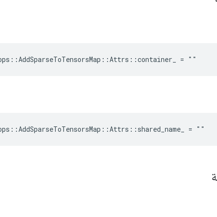
ops::AddSparseToTensorsMap::Attrs::container_ = ""
ops::AddSparseToTensorsMap::Attrs::shared_name_ = ""
ة