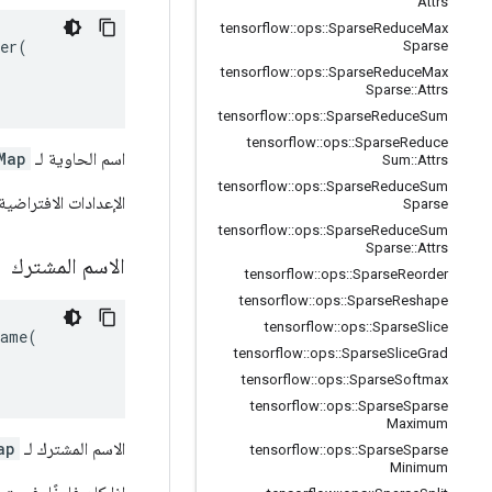
Attrs
tensorflow
::
ops
::
Sparse
Reduce
Max
er(

Sparse
tensorflow
::
ops
::
Sparse
Reduce
Max
Sparse
::
Attrs
tensorflow
::
ops
::
Sparse
Reduce
Sum
tensorflow
::
ops
::
Sparse
Reduce
اسم الحاوية لـ
Map
Sum
::
Attrs
tensorflow
::
ops
::
Sparse
Reduce
Sum
الإعدادات الافتراضية 
Sparse
tensorflow
::
ops
::
Sparse
Reduce
Sum
Sparse
::
Attrs
الاسم المشترك
tensorflow
::
ops
::
Sparse
Reorder
tensorflow
::
ops
::
Sparse
Reshape
tensorflow
::
ops
::
Sparse
Slice
ame(

tensorflow
::
ops
::
Sparse
Slice
Grad
tensorflow
::
ops
::
Sparse
Softmax
tensorflow
::
ops
::
Sparse
Sparse
Maximum
الاسم المشترك لـ
ap
tensorflow
::
ops
::
Sparse
Sparse
Minimum