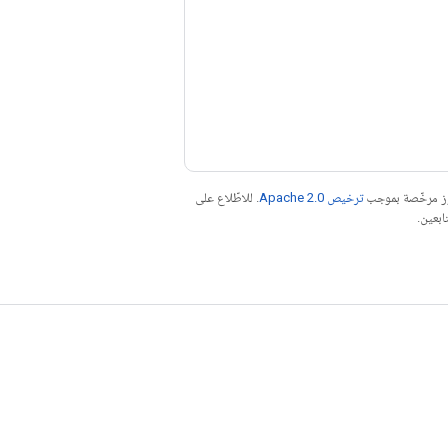
موز مرخّصة بموجب
ترخيص Apache 2.0‏
. للاطّلاع على