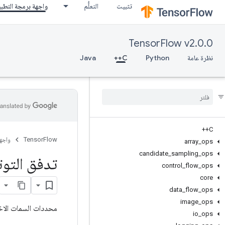
تثبيت
التعلُّم
واجهة برمجة التطب
TensorFlow v2.0.0
نظرة عامة
Python
C++
Java
C++
TensorFlow
واجه
array
_
ops
candidate
_
sampling
_
ops
تدفق التوت
control
_
flow
_
ops
core
data
_
flow
_
ops
image
_
ops
محددات السمات الاخت
io
_
ops