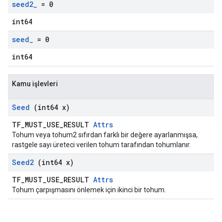
seed2
_
= 0
int64
seed
_
= 0
int64
Kamu işlevleri
Seed
(int64 x)
TF_MUST_USE_RESULT
Attrs
Tohum veya tohum2 sıfırdan farklı bir değere ayarlanmışsa,
rastgele sayı üreteci verilen tohum tarafından tohumlanır.
Seed2
(int64 x)
TF_MUST_USE_RESULT
Attrs
Tohum çarpışmasını önlemek için ikinci bir tohum.