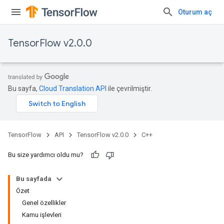
Oturum aç
TensorFlow v2.0.0
Bu sayfa,
Cloud Translation API
ile çevrilmiştir.
TensorFlow
API
TensorFlow v2.0.0
C++
Bu size yardımcı oldu mu?
Bu sayfada
Özet
Genel özellikler
Kamu işlevleri