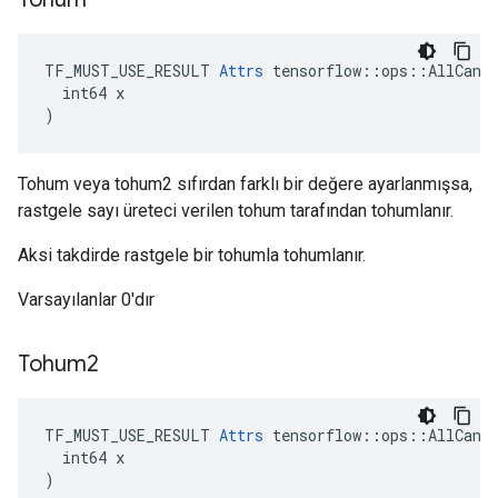
TF_MUST_USE_RESULT 
Attrs
 tensorflow::ops::AllCandi
  int64 x

)
Tohum veya tohum2 sıfırdan farklı bir değere ayarlanmışsa,
rastgele sayı üreteci verilen tohum tarafından tohumlanır.
Aksi takdirde rastgele bir tohumla tohumlanır.
Varsayılanlar 0'dır
Tohum2
TF_MUST_USE_RESULT 
Attrs
 tensorflow::ops::AllCandi
  int64 x

)