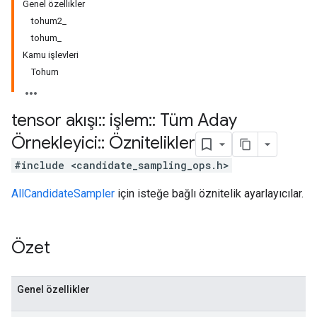
Genel özellikler
tohum2_
tohum_
Kamu işlevleri
Tohum
tensor akışı
::
işlem
::
Tüm Aday
Örnekleyici
::
Öznitelikler
#include <candidate_sampling_ops.h>
AllCandidateSampler
için isteğe bağlı öznitelik ayarlayıcılar.
Özet
Genel özellikler