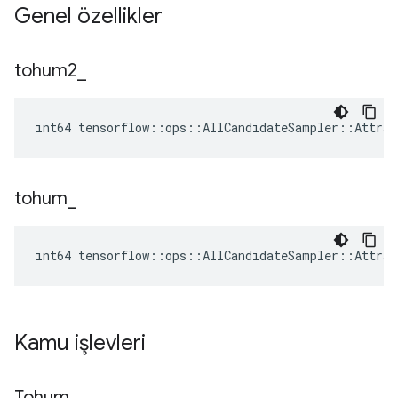
Genel özellikler
tohum2
_
int64 tensorflow::ops::AllCandidateSampler::Attrs:
tohum
_
int64 tensorflow::ops::AllCandidateSampler::Attrs:
Kamu işlevleri
Tohum