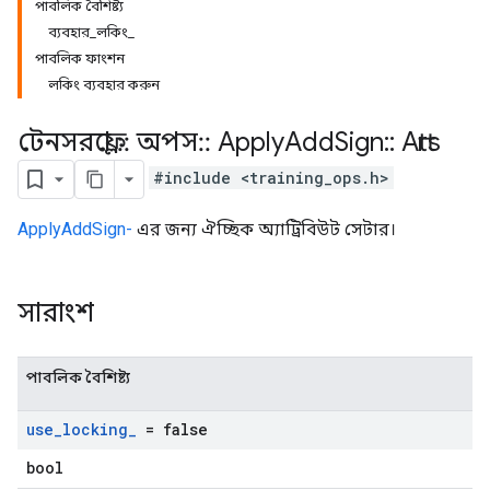
পাবলিক বৈশিষ্ট্য
ব্যবহার_লকিং_
পাবলিক ফাংশন
লকিং ব্যবহার করুন
টেনসরফ্লো
::
অপস
::
Apply
Add
Sign
::
Attrs
#include <training_ops.h>
ApplyAddSign-
এর জন্য ঐচ্ছিক অ্যাট্রিবিউট সেটার।
সারাংশ
পাবলিক বৈশিষ্ট্য
use
_
locking
_
= false
bool