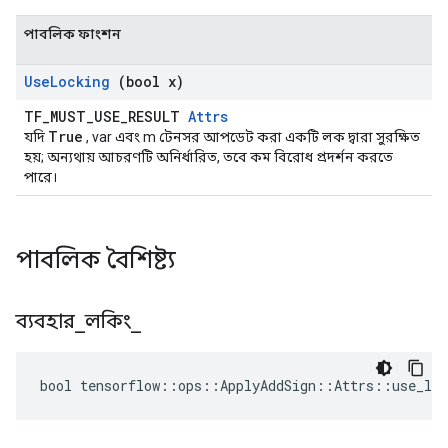
পাবলিক ফাংশন
Use
Locking
(bool x)
TF_MUST_USE_RESULT
Attrs
True
যদি
, var এবং m টেনসর আপডেট করা একটি লক দ্বারা সুরক্ষিত
হয়; অন্যথায় আচরণটি অনির্ধারিত, তবে কম বিরোধ প্রদর্শন করতে
পারে।
পাবলিক বৈশিষ্ট্য
ব্যবহার
_
লকিং
_
bool tensorflow::ops::ApplyAddSign::Attrs::use_loc