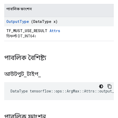
পাবলিক ফাংশন
Output
Type
(Data
Type x)
TF_MUST_USE_RESULT
Attrs
ডিফল্ট DT_INT64।
পাবলিক বৈশিষ্ট্য
আউটপুট
_
টাইপ
_
DataType
tensorflow
::
ops
::
ArgMax
::
Attrs
::
output_t
পাবলিক ফাংশন