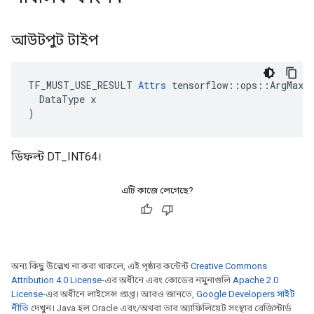
আউটপুট টাইপ
TF_MUST_USE_RESULT 
Attrs
 tensorflow::ops::ArgMax::
  DataType x

)
ডিফল্ট DT_INT64।
এটি কাজে লেগেছে?
অন্য কিছু উল্লেখ না করা থাকলে, এই পৃষ্ঠার কন্টেন্ট
Creative Commons
Attribution 4.0 License
-এর অধীনে এবং কোডের নমুনাগুলি
Apache 2.0
License
-এর অধীনে লাইসেন্স প্রাপ্ত। আরও জানতে,
Google Developers সাইট
নীতি
দেখুন। Java হল Oracle এবং/অথবা তার অ্যাফিলিয়েট সংস্থার রেজিস্টার্ড