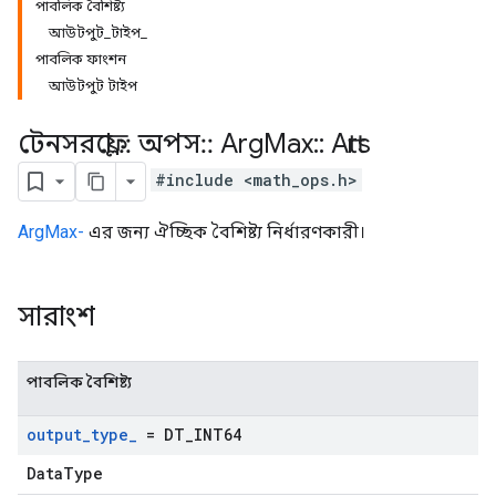
পাবলিক বৈশিষ্ট্য
আউটপুট_টাইপ_
পাবলিক ফাংশন
আউটপুট টাইপ
টেনসরফ্লো
::
অপস
::
Arg
Max
::
Attrs
#include <math_ops.h>
ArgMax-
এর জন্য ঐচ্ছিক বৈশিষ্ট্য নির্ধারণকারী।
সারাংশ
পাবলিক বৈশিষ্ট্য
output
_
type
_
= DT
_
INT64
DataType