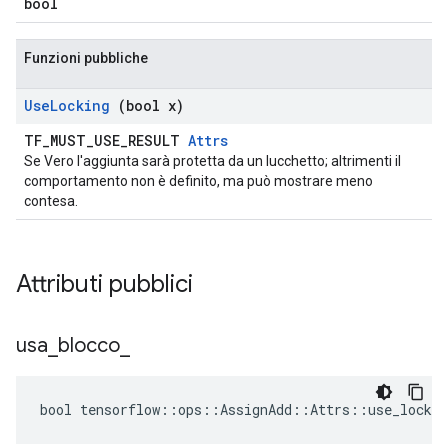
bool
Funzioni pubbliche
Use
Locking
(bool x)
TF_MUST_USE_RESULT
Attrs
Se Vero l'aggiunta sarà protetta da un lucchetto; altrimenti il ​​
comportamento non è definito, ma può mostrare meno
contesa.
Attributi pubblici
usa
_
blocco
_
bool tensorflow::ops::AssignAdd::Attrs::use_lockin