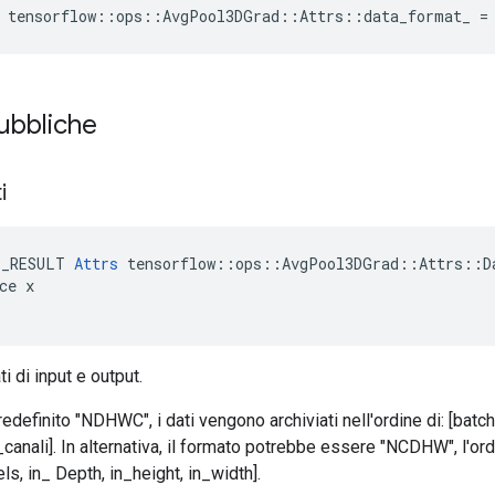
e tensorflow::ops::AvgPool3DGrad::Attrs::data_format_ =
pubbliche
ti
E_RESULT 
Attrs
 tensorflow::ops::AvgPool3DGrad::Attrs::Da
ce x

ti di input e output.
edefinito "NDHWC", i dati vengono archiviati nell'ordine di: [batch
canali]. In alternativa, il formato potrebbe essere "NCDHW", l'ordi
ls, in_ Depth, in_height, in_width].