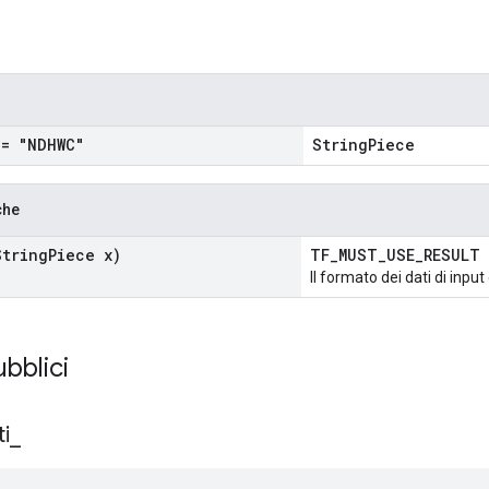
= "NDHWC"
StringPiece
che
tring
Piece x)
TF_MUST_USE_RESULT
Il formato dei dati di input
ubblici
ti
_