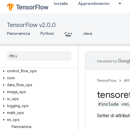
Installa
Apprendimento
TensorFlow v2.0.0
Panoramica
Python
C++
Java
C++
array
_
ops
candidate
_
sampling
_
ops
control
_
flow
_
ops
core
TensorFlow
API
data
_
flow
_
ops
tensore
image
_
ops
io
_
ops
#include <nn
logging
_
ops
math
_
ops
Setter di attribut
nn
_
ops
Panoramica