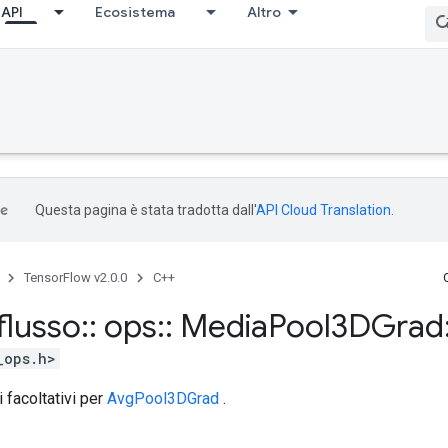
API
Ecosistema
Altro
Questa pagina è stata tradotta dall'
API Cloud Translation
.
TensorFlow v2.0.0
C++
flusso
::
ops
::
Media
Pool3DGrad
_ops.h>
i facoltativi per
AvgPool3DGrad
.