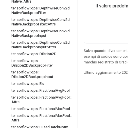
Native
::
Attrs
Il valore predef
tensorflow
::
ops
::
Depthwise
Conv2d
Native
Backprop
Filter
tensorflow
::
ops
::
Depthwise
Conv2d
Native
Backprop
Filter
::
Attrs
tensorflow
::
ops
::
Depthwise
Conv2d
Native
Backprop
Input
tensorflow
::
ops
::
Depthwise
Conv2d
Native
Backprop
Input
::
Attrs
Salvo quando diversamente 
tensorflow
::
ops
::
Dilation2D
esempi di codice sono con
tensorflow
::
ops
::
marchio registrato di Oracl
Dilation2DBackprop
Filter
tensorflow
::
ops
::
Ultimo aggiornamento 202
Dilation2DBackprop
Input
tensorflow
::
ops
::
Elu
tensorflow
::
ops
::
Fractional
Avg
Pool
Resta connesso
tensorflow
::
ops
::
Fractional
Avg
Pool
::
Attrs
Blog
tensorflow
::
ops
::
Fractional
Max
Pool
tensorflow
::
ops
::
Fractional
Max
Pool
::
Forum
Attrs
GitHub
tensorflow
::
ops
::
Fused
Batch
Norm