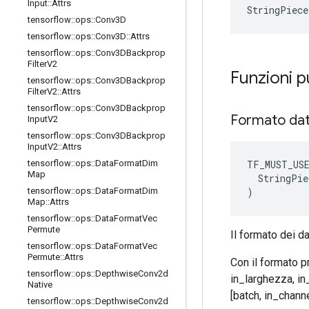
Input
::
Attrs
StringPiec
tensorflow
::
ops
::
Conv3D
tensorflow
::
ops
::
Conv3D
::
Attrs
tensorflow
::
ops
::
Conv3DBackprop
Filter
V2
Funzioni 
tensorflow
::
ops
::
Conv3DBackprop
Filter
V2
::
Attrs
tensorflow
::
ops
::
Conv3DBackprop
Formato da
Input
V2
tensorflow
::
ops
::
Conv3DBackprop
Input
V2
::
Attrs
TF_MUST_US
tensorflow
::
ops
::
Data
Format
Dim
Map
  StringPie
)
tensorflow
::
ops
::
Data
Format
Dim
Map
::
Attrs
tensorflow
::
ops
::
Data
Format
Vec
Permute
Il formato dei da
tensorflow
::
ops
::
Data
Format
Vec
Permute
::
Attrs
Con il formato pr
tensorflow
::
ops
::
Depthwise
Conv2d
in_larghezza, in_
Native
[batch, in_channe
tensorflow
::
ops
::
Depthwise
Conv2d