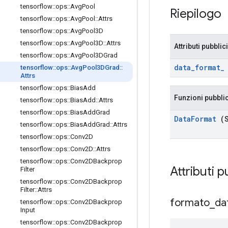
tensorflow
::
ops
::
Avg
Pool
Riepilogo
tensorflow
::
ops
::
Avg
Pool
::
Attrs
tensorflow
::
ops
::
Avg
Pool3D
tensorflow
::
ops
::
Avg
Pool3D
::
Attrs
Attributi pubblici
tensorflow
::
ops
::
Avg
Pool3DGrad
data
_
format
_
tensorflow
::
ops
::
Avg
Pool3DGrad
::
Attrs
tensorflow
::
ops
::
Bias
Add
Funzioni pubbli
tensorflow
::
ops
::
Bias
Add
::
Attrs
tensorflow
::
ops
::
Bias
Add
Grad
Data
Format
(S
tensorflow
::
ops
::
Bias
Add
Grad
::
Attrs
tensorflow
::
ops
::
Conv2D
tensorflow
::
ops
::
Conv2D
::
Attrs
tensorflow
::
ops
::
Conv2DBackprop
Attributi p
Filter
tensorflow
::
ops
::
Conv2DBackprop
Filter
::
Attrs
formato
_
da
tensorflow
::
ops
::
Conv2DBackprop
Input
tensorflow
::
ops
::
Conv2DBackprop