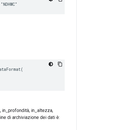
 "NDHWC"
taFormat(

, in_profondità, in_altezza,
ne di archiviazione dei dati è: