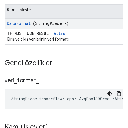
Kamu işlevleri
Data
Format
(String
Piece x)
TF_MUST_USE_RESULT
Attrs
Giriş ve çıkış verilerinin veri formatı.
Genel özellikler
veri
_
format
_
StringPiece tensorflow::ops::AvgPool3DGrad::Attrs
Kamu işlevleri