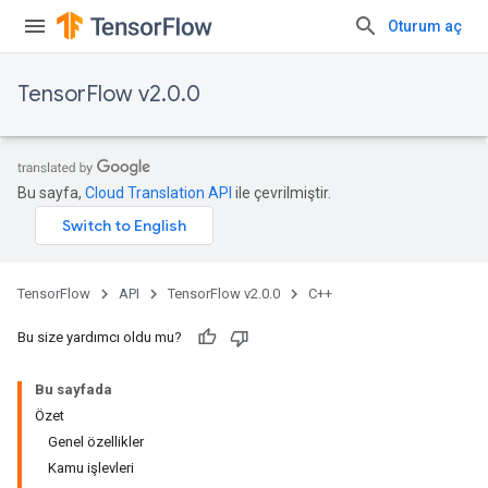
Oturum aç
TensorFlow v2.0.0
Bu sayfa,
Cloud Translation API
ile çevrilmiştir.
TensorFlow
API
TensorFlow v2.0.0
C++
Bu size yardımcı oldu mu?
Bu sayfada
Özet
Genel özellikler
Kamu işlevleri