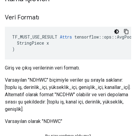
Veri Formatı
TF_MUST_USE_RESULT 
Attrs
 tensorflow::ops::AvgPool3
  StringPiece x

)
Giriş ve çıkış verilerinin veri formatı.
Varsayılan "NDHWC" biçimiyle veriler şu sırayla saklanır:
[toplu iş, derinlik_içi, yükseklik_içi, genişlik_içi, kanallar_içi].
Alternatif olarak format "NCDHW" olabilir ve veri depolama
sırası şu şekildedir: [toplu iş, kanal içi, derinlik, yükseklik,
genişlik].
Varsayılan olarak "NDHWC"
Bu size yardımcı oldu mu?