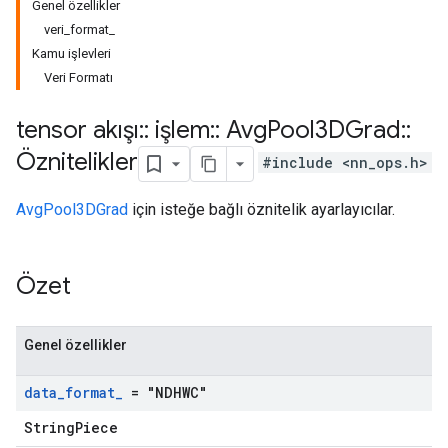
Genel özellikler
veri_format_
Kamu işlevleri
Veri Formatı
tensor akışı
::
işlem
::
Avg
Pool3DGrad
::
Öznitelikler
#include <nn_ops.h>
AvgPool3DGrad
için isteğe bağlı öznitelik ayarlayıcılar.
Özet
Genel özellikler
data
_
format
_
= "NDHWC"
StringPiece