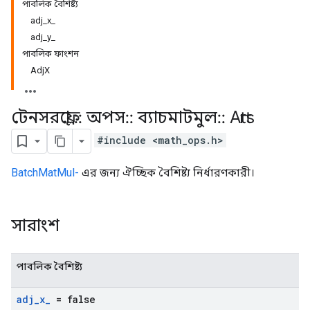
পাবলিক বৈশিষ্ট্য
adj_x_
adj_y_
পাবলিক ফাংশন
AdjX
টেনসরফ্লো
::
অপস
::
ব্যাচমাটমুল
::
Attrs
#include <math_ops.h>
BatchMatMul-
এর জন্য ঐচ্ছিক বৈশিষ্ট্য নির্ধারণকারী।
সারাংশ
পাবলিক বৈশিষ্ট্য
adj
_
x
_
= false