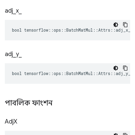
adj
_
x
_
bool tensorflow::ops::BatchMatMul::Attrs::adj_x_ 
adj
_
y
_
bool tensorflow::ops::BatchMatMul::Attrs::adj_y_ 
পাবলিক ফাংশন
Adj
X