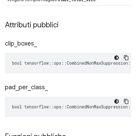
Attributi pubblici
clip
_
boxes
_
bool tensorflow::ops::CombinedNonMaxSuppression::A
pad
_
per
_
class
_
bool tensorflow::ops::CombinedNonMaxSuppression::A