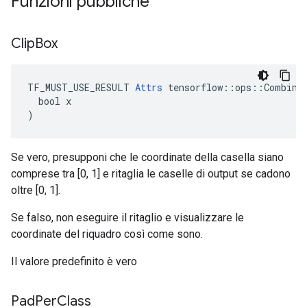
Funzioni pubbliche
Clip
Box
TF_MUST_USE_RESULT 
Attrs
 tensorflow::ops::Combined
  bool x

)
Se vero, presupponi che le coordinate della casella siano
comprese tra [0, 1] e ritaglia le caselle di output se cadono
oltre [0, 1].
Se falso, non eseguire il ritaglio e visualizzare le
coordinate del riquadro così come sono.
Il valore predefinito è vero
Pad
Per
Class