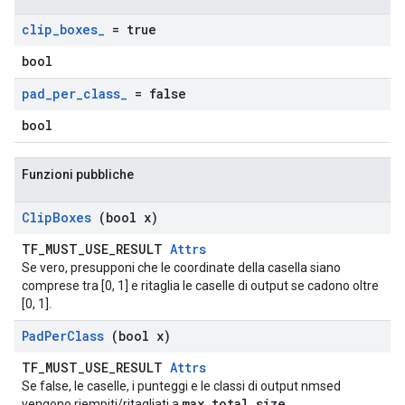
clip
_
boxes
_
= true
bool
pad
_
per
_
class
_
= false
bool
Funzioni pubbliche
Clip
Boxes
(bool x)
TF_MUST_USE_RESULT
Attrs
Se vero, presupponi che le coordinate della casella siano
comprese tra [0, 1] e ritaglia le caselle di output se cadono oltre
[0, 1].
Pad
Per
Class
(bool x)
TF_MUST_USE_RESULT
Attrs
Se false, le caselle, i punteggi e le classi di output nmsed
max_total_size
vengono riempiti/ritagliati a
.