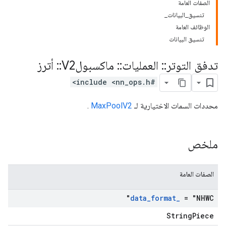
الصفات العامة
تنسيق_البيانات_
الوظائف العامة
تنسيق البيانات
تدفق التوتر
::
العمليات
::
ماكسبولV2
::
أترز
#include <nn_ops.h>
محددات السمات الاختيارية لـ
MaxPoolV2
.
ملخص
الصفات العامة
data
_
format
_
= "NHWC"
StringPiece