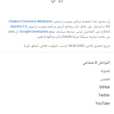
إنّ محتوى هذه الصفحة مرخّص بموجب
ترخيص Creative Commons Attribution
4.0‏
ما لم يُنصّ على خلاف ذلك، ونماذج الرموز مرخّصة بموجب
ترخيص Apache 2.0‏
.
للاطّلاع على التفاصيل، يُرجى مراجعة
سياسات موقع Google Developers‏
. إنّ Java
هي علامة تجارية مسجَّلة لشركة Oracle و/أو شركائها التابعين.
تاريخ التعديل الأخير: 2026-02-18 (حسب التوقيت العالمي المتفَّق عليه)
التواصل الاجتماعي
المدوّنة
المنتدى
GitHub
Twitter
YouTube