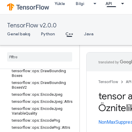
eg
Yükle
Bilgi
API
tensorflow::ops::DecodeAndCropJp
eg::Attrs
tensorflow::ops::DecodeBmp
TensorFlow v2.0.0
tensorflow::ops::DecodeBmp::Attrs
Genel bakış
Python
C++
Java
tensorflow::ops::DecodeGif
tensorflow
::
ops
::
Decode
Jpeg
tensorflow
::
ops
::
Decode
Jpeg
::
Attrs
tensorflow
::
ops
::
Decode
Png
tensorflow
::
ops
::
Decode
Png
::
Attrs
tensorflow
::
ops
::
Draw
Bounding
Boxes
TensorFlow
API
tensorflow
::
ops
::
Draw
Bounding
Boxes
V2
tensor a
tensorflow
::
ops
::
Encode
Jpeg
tensorflow
::
ops
::
Encode
Jpeg
::
Attrs
Özniteli
tensorflow
::
ops
::
Encode
Jpeg
Variable
Quality
tensorflow
::
ops
::
Encode
Png
NonMaxSuppres
tensorflow
::
ops
::
Encode
Png
::
Attrs