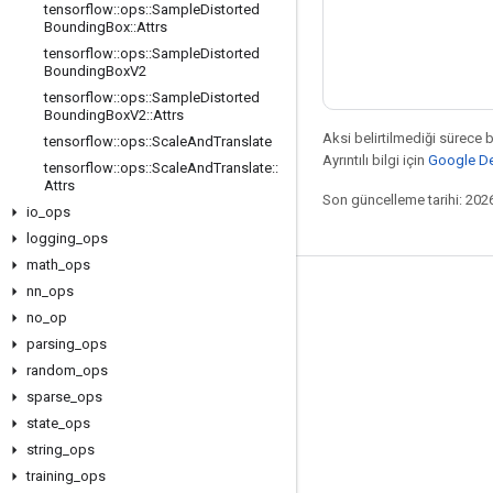
tensorflow
::
ops
::
Sample
Distorted
Bounding
Box
::
Attrs
tensorflow
::
ops
::
Sample
Distorted
Bounding
Box
V2
tensorflow
::
ops
::
Sample
Distorted
Bounding
Box
V2
::
Attrs
Aksi belirtilmediği sürece 
tensorflow
::
ops
::
Scale
And
Translate
Ayrıntılı bilgi için
Google Dev
tensorflow
::
ops
::
Scale
And
Translate
::
Attrs
Son güncelleme tarihi: 202
io
_
ops
logging
_
ops
math
_
ops
nn
_
ops
Bağlı kalma
no
_
op
Blog
parsing
_
ops
Forum
random
_
ops
sparse
_
ops
GitHub
state
_
ops
Twitter
string
_
ops
YouTube
training
_
ops