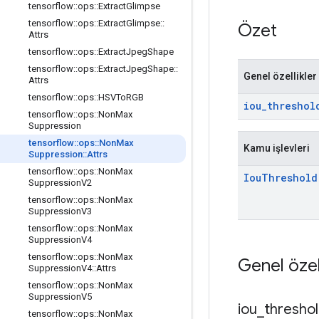
tensorflow
::
ops
::
Extract
Glimpse
tensorflow
::
ops
::
Extract
Glimpse
::
Özet
Attrs
tensorflow
::
ops
::
Extract
Jpeg
Shape
tensorflow
::
ops
::
Extract
Jpeg
Shape
::
Genel özellikler
Attrs
tensorflow
::
ops
::
HSVTo
RGB
iou
_
threshol
tensorflow
::
ops
::
Non
Max
Suppression
tensorflow
::
ops
::
Non
Max
Kamu işlevleri
Suppression
::
Attrs
tensorflow
::
ops
::
Non
Max
Iou
Threshold
Suppression
V2
tensorflow
::
ops
::
Non
Max
Suppression
V3
tensorflow
::
ops
::
Non
Max
Suppression
V4
tensorflow
::
ops
::
Non
Max
Genel özel
Suppression
V4
::
Attrs
tensorflow
::
ops
::
Non
Max
Suppression
V5
iou
_
thresho
tensorflow
::
ops
::
Non
Max