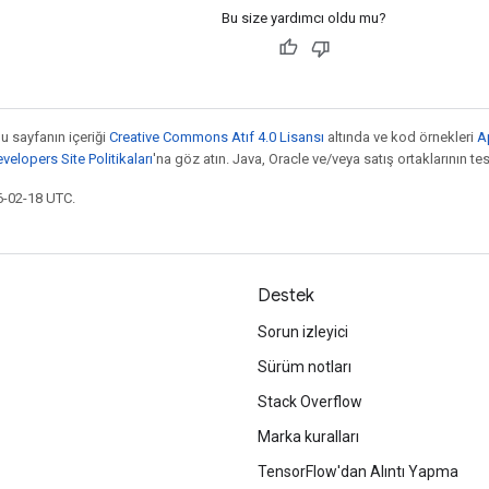
Bu size yardımcı oldu mu?
bu sayfanın içeriği
Creative Commons Atıf 4.0 Lisansı
altında ve kod örnekleri
A
elopers Site Politikaları
'na göz atın. Java, Oracle ve/veya satış ortaklarının tesc
6-02-18 UTC.
Destek
Sorun izleyici
Sürüm notları
Stack Overflow
Marka kuralları
TensorFlow'dan Alıntı Yapma