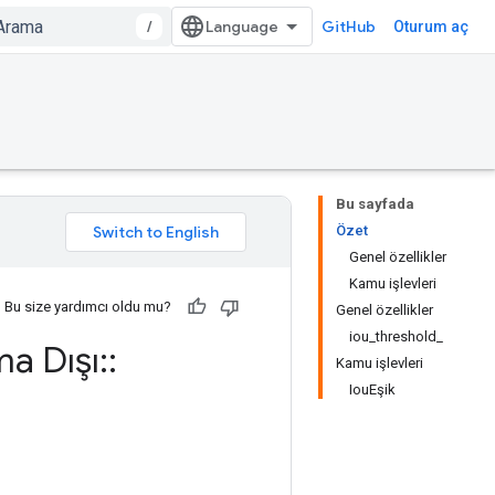
/
GitHub
Oturum aç
Bu sayfada
Özet
Genel özellikler
Kamu işlevleri
Bu size yardımcı oldu mu?
Genel özellikler
iou_threshold_
a Dışı
::
Kamu işlevleri
IouEşik