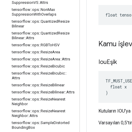
Suppression
V5
::
Attrs
tensorflow
::
ops
::
Non
Max
float tenso
Suppression
With
Overlaps
tensorflow
::
ops
::
Quantized
Resize
Bilinear
tensorflow
::
ops
::
Quantized
Resize
Bilinear
::
Attrs
Kamu işlev
tensorflow
::
ops
::
RGBTo
HSV
tensorflow
::
ops
::
Resize
Area
tensorflow
::
ops
::
Resize
Area
::
Attrs
Iou
Eşik
tensorflow
::
ops
::
Resize
Bicubic
tensorflow
::
ops
::
Resize
Bicubic
::
Attrs
TF_MUST_US
tensorflow
::
ops
::
Resize
Bilinear
  float x

)
tensorflow
::
ops
::
Resize
Bilinear
::
Attrs
tensorflow
::
ops
::
Resize
Nearest
Neighbor
Kutuların IOU'ya
tensorflow
::
ops
::
Resize
Nearest
Neighbor
::
Attrs
Varsayılan 0,5'tir
tensorflow
::
ops
::
Sample
Distorted
Bounding
Box