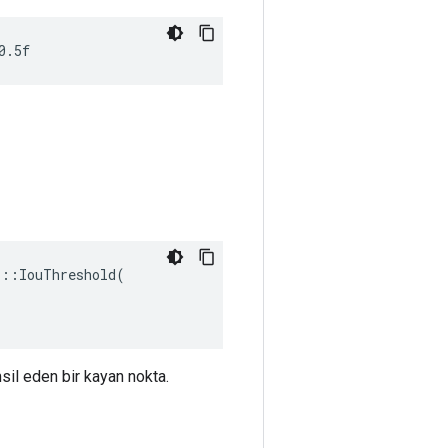
0.5f
::IouThreshold(

sil eden bir kayan nokta.