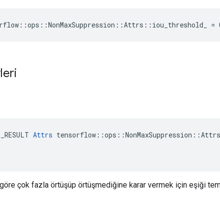
rflow::ops::NonMaxSuppression::Attrs::iou_threshold_ = 
leri
E_RESULT 
Attrs
 tensorflow::ops::NonMaxSuppression::Attrs
 göre çok fazla örtüşüp örtüşmediğine karar vermek için eşiği tem