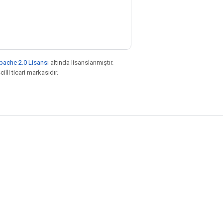
pache 2.0 Lisansı
altında lisanslanmıştır.
illi ticari markasıdır.