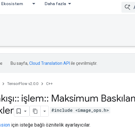
Ekosistem
Daha fazla
Bu sayfa,
Cloud Translation API
ile çevrilmiştir.
TensorFlow v2.0.0
C++
kışı
::
işlem
::
Maksimum Baskılam
kler
#include <image_ops.h>
sion
için isteğe bağlı öznitelik ayarlayıcılar.