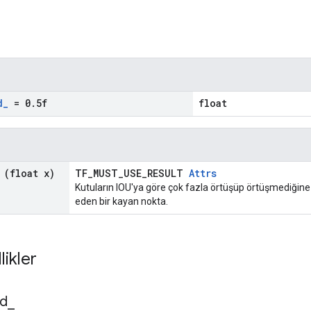
d
_
= 0
.
5f
float
(float x)
TF_MUST_USE_RESULT
Attrs
Kutuların IOU'ya göre çok fazla örtüşüp örtüşmediğine 
eden bir kayan nokta.
likler
ld
_