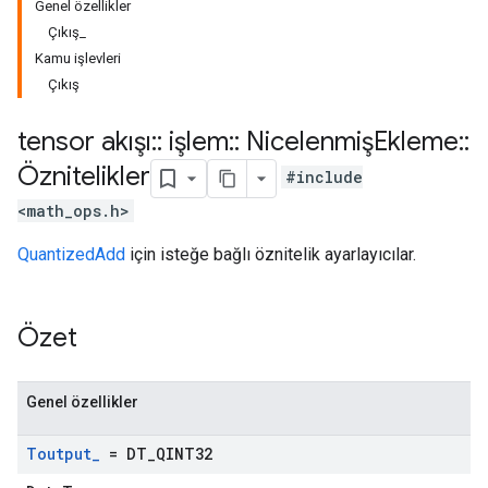
Genel özellikler
Çıkış_
Kamu işlevleri
Çıkış
tensor akışı
::
işlem
::
NicelenmişEkleme
::
Öznitelikler
#include
<math_ops.h>
QuantizedAdd
için isteğe bağlı öznitelik ayarlayıcılar.
Özet
Genel özellikler
Toutput
_
= DT
_
QINT32