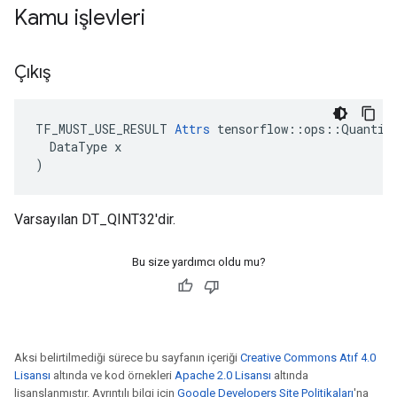
Kamu işlevleri
Çıkış
TF_MUST_USE_RESULT 
Attrs
 tensorflow::ops::Quantize
  DataType x

)
Varsayılan DT_QINT32'dir.
Bu size yardımcı oldu mu?
Aksi belirtilmediği sürece bu sayfanın içeriği
Creative Commons Atıf 4.0
Lisansı
altında ve kod örnekleri
Apache 2.0 Lisansı
altında
lisanslanmıştır. Ayrıntılı bilgi için
Google Developers Site Politikaları
'na