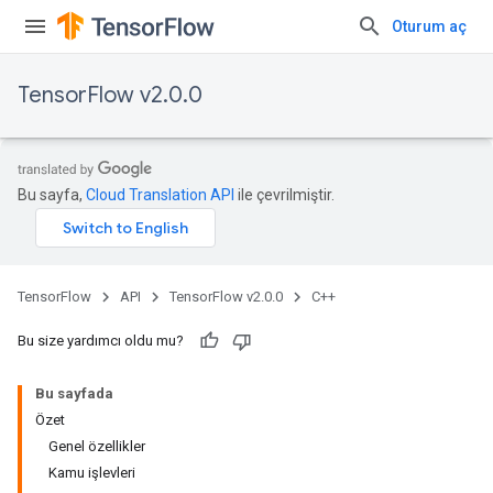
Oturum aç
TensorFlow v2.0.0
Bu sayfa,
Cloud Translation API
ile çevrilmiştir.
TensorFlow
API
TensorFlow v2.0.0
C++
Bu size yardımcı oldu mu?
Bu sayfada
Özet
Genel özellikler
Kamu işlevleri