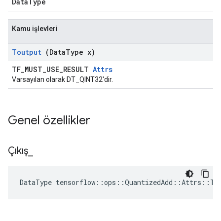
DataType
Kamu işlevleri
Toutput
(Data
Type x)
TF_MUST_USE_RESULT
Attrs
Varsayılan olarak DT_QINT32'dir.
Genel özellikler
Çıkış
_
DataType tensorflow::ops::QuantizedAdd::Attrs::To