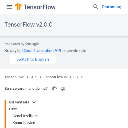
Oturum aç
TensorFlow v2.0.0
Bu sayfa,
Cloud Translation API
ile çevrilmiştir.
TensorFlow
API
TensorFlow v2.0.0
C++
Bu size yardımcı oldu mu?
Bu sayfada
Özet
Genel özellikler
Kamu işlevleri