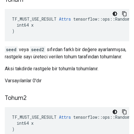
TF_MUST_USE_RESULT 
Attrs
 tensorflow::ops::RandomUn
  int64 x

)
seed
veya
seed2
sıfırdan farklı bir değere ayarlanmışsa,
rastgele sayı üreteci verilen tohum tarafından tohumlanır.
Aksi takdirde rastgele bir tohumla tohumlanır.
Varsayılanlar 0'dır
Tohum2
TF_MUST_USE_RESULT 
Attrs
 tensorflow::ops::RandomUn
  int64 x

)