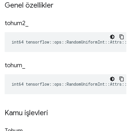
Genel özellikler
tohum2
_
int64 tensorflow::ops::RandomUniformInt::Attrs::s
tohum
_
int64 tensorflow::ops::RandomUniformInt::Attrs::s
Kamu işlevleri
Tohum