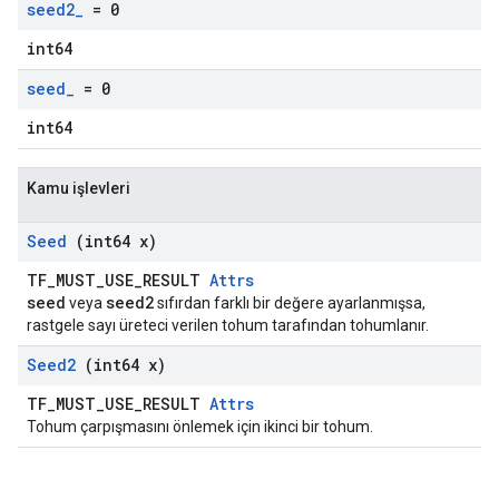
seed2
_
= 0
int64
seed
_
= 0
int64
Kamu işlevleri
Seed
(int64 x)
TF_MUST_USE_RESULT
Attrs
seed
seed2
veya
sıfırdan farklı bir değere ayarlanmışsa,
rastgele sayı üreteci verilen tohum tarafından tohumlanır.
Seed2
(int64 x)
TF_MUST_USE_RESULT
Attrs
Tohum çarpışmasını önlemek için ikinci bir tohum.