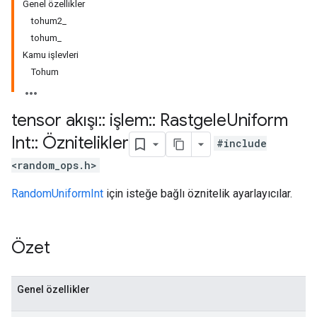
Genel özellikler
tohum2_
tohum_
Kamu işlevleri
Tohum
tensor akışı
::
işlem
::
Rastgele
Uniform
Int
::
Öznitelikler
#include
<random_ops.h>
RandomUniformInt
için isteğe bağlı öznitelik ayarlayıcılar.
Özet
Genel özellikler