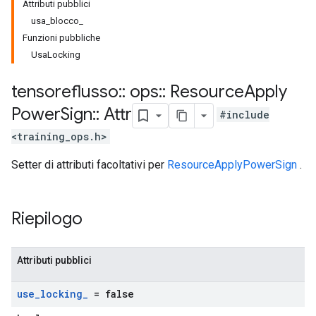
Attributi pubblici
usa_blocco_
Funzioni pubbliche
UsaLocking
tensoreflusso
::
ops
::
Resource
Apply
Power
Sign
::
Attr
#include
<training_ops.h>
Setter di attributi facoltativi per
ResourceApplyPowerSign
.
Riepilogo
Attributi pubblici
use
_
locking
_
= false