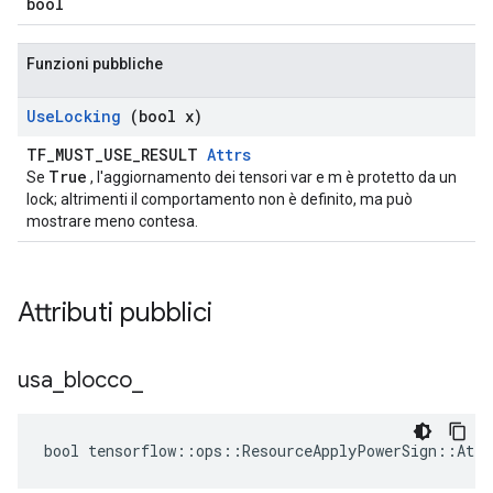
bool
Funzioni pubbliche
Use
Locking
(bool x)
TF_MUST_USE_RESULT
Attrs
True
Se
, l'aggiornamento dei tensori var e m è protetto da un
lock; altrimenti il ​​comportamento non è definito, ma può
mostrare meno contesa.
Attributi pubblici
usa
_
blocco
_
bool tensorflow::ops::ResourceApplyPowerSign::Attr