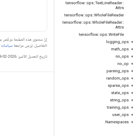
tensorflow
::
ops
::
Text
Line
Reader
::
Attrs
tensorflow
::
ops
::
Whole
File
Reader
tensorflow
::
ops
::
Whole
File
Reader
::
Attrs
tensorflow
::
ops
::
Write
File
إنّ محتوى هذه الصفحة مرخّص 
logging
_
ops
التفاصيل، يُرجى مراجعة
سياسات موقع elopers
math
_
ops
تاريخ التعديل الأخير: 2026-02-18 (حسب التوقيت العالمي المتفَّق عليه)
nn
_
ops
no
_
op
parsing
_
ops
random
_
ops
التواصل الاجتماعي
sparse
_
ops
state
_
ops
المدوّنة
string
_
ops
المنتدى
training
_
ops
GitHub
user
_
ops
Namespaces
Twitter
YouTube