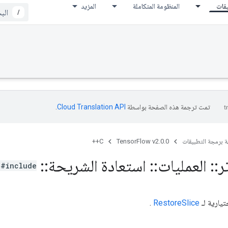
يقات
المنظومة المتكاملة
المزيد
/
تمت ترجمة هذه الصفحة بواسطة
Cloud Translation API‏
.
ة برمجة التطبيقات
TensorFlow v2.0.0
C++
ر
::
العمليات
::
استعادة الشريحة
::
Attrs
#include
يارية لـ
RestoreSlice
.