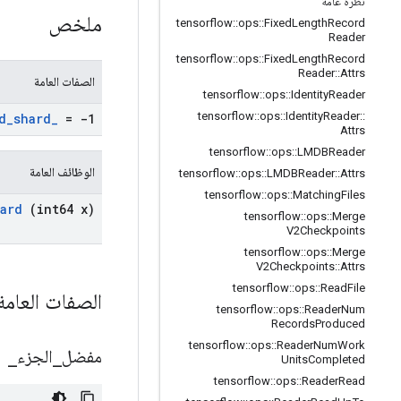
نظرة عامّة
ملخص
tensorflow
::
ops
::
Fixed
Length
Record
Reader
tensorflow
::
ops
::
Fixed
Length
Record
Reader
::
Attrs
الصفات العامة
tensorflow
::
ops
::
Identity
Reader
tensorflow
::
ops
::
Identity
Reader
::
d
_
shard
_
= -1
Attrs
tensorflow
::
ops
::
LMDBReader
الوظائف العامة
tensorflow
::
ops
::
LMDBReader
::
Attrs
tensorflow
::
ops
::
Matching
Files
ard
(int64 x)
tensorflow
::
ops
::
Merge
V2Checkpoints
tensorflow
::
ops
::
Merge
V2Checkpoints
::
Attrs
tensorflow
::
ops
::
Read
File
الصفات العام
tensorflow
::
ops
::
Reader
Num
Records
Produced
tensorflow
::
ops
::
Reader
Num
Work
مفضل
_
الجزء
_
Units
Completed
tensorflow
::
ops
::
Reader
Read