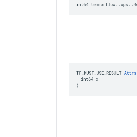
int64 tensorflow::ops::R
TF_MUST_USE_RESULT 
Attrs
  int64 x

)