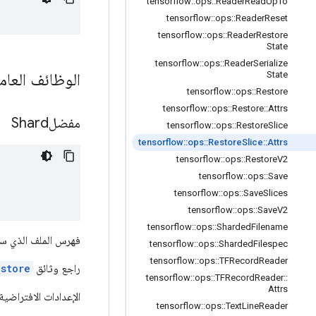
tensorflow
::
ops
::
Reader
Read
Up
To
tensorflow
::
ops
::
Reader
Reset
tensorflow
::
ops
::
Reader
Restore
State
tensorflow
::
ops
::
Reader
Serialize
الوظائف العام
State
tensorflow
::
ops
::
Restore
tensorflow
::
ops
::
Restore
::
Attrs
مفضلShard
tensorflow
::
ops
::
Restore
Slice
tensorflow
::
ops
::
Restore
Slice
::
Attrs
tensorflow
::
ops
::
Restore
V2
tensorflow
::
ops
::
Save
tensorflow
::
ops
::
Save
Slices
tensorflow
::
ops
::
Save
V2
tensorflow
::
ops
::
Sharded
Filename
فهرس الملف الذي سيت
tensorflow
::
ops
::
Sharded
Filespec
tensorflow
::
ops
::
TFRecord
Reader
راجع وثائق
estore
tensorflow
::
ops
::
TFRecord
Reader
::
Attrs
الإعدادات الافتراضية
tensorflow
::
ops
::
Text
Line
Reader