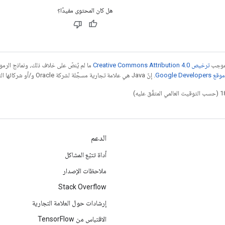
هل كان المحتوى مفيدًا؟
بموجب
ترخيص Creative Commons Attribution 4.0‏
ما لم يُنصّ على خلاف ذلك، ونماذج الر
Google Dev‏
. إنّ Java هي علامة تجارية مسجَّلة لشركة Oracle و/أو شركائها التابعين.
الدعم
أداة تتبّع المشاكل
ملاحظات الإصدار
Stack Overflow
إرشادات حول العلامة التجارية
الاقتباس من TensorFlow