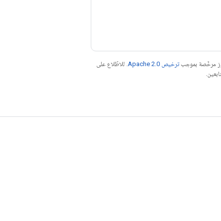
موز مرخّصة بموجب
ترخيص Apache 2.0‏
. للاطّلاع على