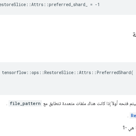
estoreSlice::Attrs::preferred_shard_ = -1
ة
 tensorflow::ops::RestoreSlice::Attrs::PreferredShard(

م فتحه أولاً إذا كانت هناك ملفات متعددة تتطابق مع
file_pattern
.
.
R
 هي -1