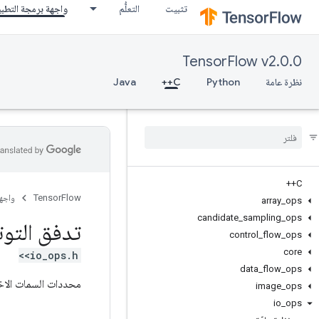
تثبيت
التعلُّم
واجهة برمجة التطب
TensorFlow v2.0.0
نظرة عامة
Python
C++
Java
C++
TensorFlow
واجه
array
_
ops
candidate
_
sampling
_
ops
تدفق التوت
control
_
flow
_
ops
core
<io_ops.h>
data
_
flow
_
ops
محددات السمات الاخت
image
_
ops
io
_
ops