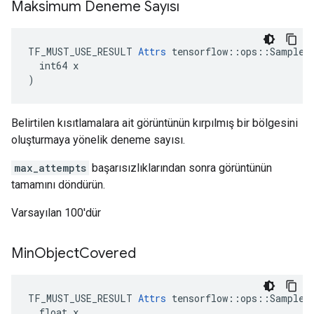
Maksimum Deneme Sayısı
TF_MUST_USE_RESULT 
Attrs
 tensorflow::ops::SampleDi
  int64 x

)
Belirtilen kısıtlamalara ait görüntünün kırpılmış bir bölgesini
oluşturmaya yönelik deneme sayısı.
max_attempts
başarısızlıklarından sonra görüntünün
tamamını döndürün.
Varsayılan 100'dür
Min
Object
Covered
TF_MUST_USE_RESULT 
Attrs
 tensorflow::ops::SampleDi
  float x
