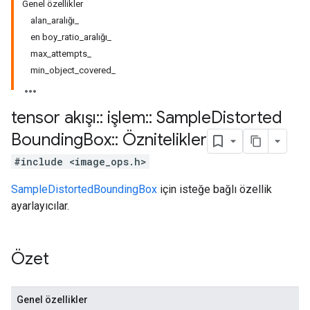
Genel özellikler
alan_aralığı_
en boy_ratio_aralığı_
max_attempts_
min_object_covered_
tensor akışı
::
işlem
::
Sample
Distorted
Bounding
Box
::
Öznitelikler
#include <image_ops.h>
SampleDistortedBoundingBox
için isteğe bağlı özellik
ayarlayıcılar.
Özet
Genel özellikler