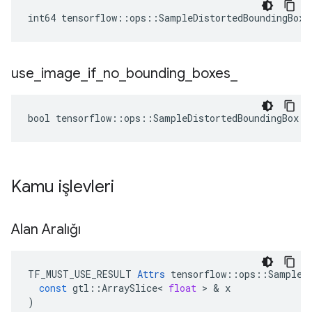
int64 tensorflow::ops::SampleDistortedBoundingBox:
use
_
image
_
if
_
no
_
bounding
_
boxes
_
bool tensorflow::ops::SampleDistortedBoundingBox::
Kamu işlevleri
Alan Aralığı
TF_MUST_USE_RESULT
Attrs
tensorflow
::
ops
::
SampleD
const
gtl
::
ArraySlice
<
float
>
&
x
)