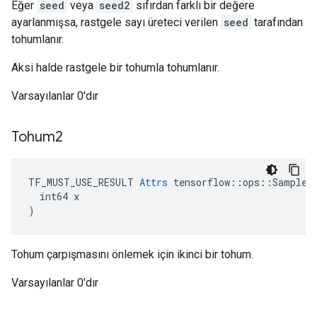
Eğer
seed
veya
seed2
sıfırdan farklı bir değere
ayarlanmışsa, rastgele sayı üreteci verilen
seed
tarafından
tohumlanır.
Aksi halde rastgele bir tohumla tohumlanır.
Varsayılanlar 0'dır
Tohum2
TF_MUST_USE_RESULT 
Attrs
 tensorflow::ops::SampleDi
  int64 x

)
Tohum çarpışmasını önlemek için ikinci bir tohum.
Varsayılanlar 0'dır