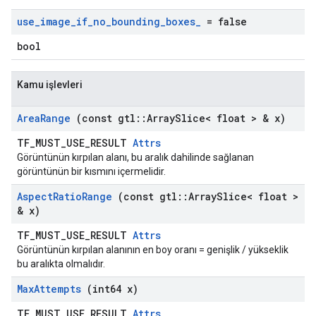
use
_
image
_
if
_
no
_
bounding
_
boxes
_
= false
bool
Kamu işlevleri
Area
Range
(const gtl
::
Array
Slice< float > & x)
TF_MUST_USE_RESULT
Attrs
Görüntünün kırpılan alanı, bu aralık dahilinde sağlanan
görüntünün bir kısmını içermelidir.
Aspect
Ratio
Range
(const gtl
::
Array
Slice< float >
& x)
TF_MUST_USE_RESULT
Attrs
Görüntünün kırpılan alanının en boy oranı = genişlik / yükseklik
bu aralıkta olmalıdır.
Max
Attempts
(int64 x)
TF_MUST_USE_RESULT
Attrs