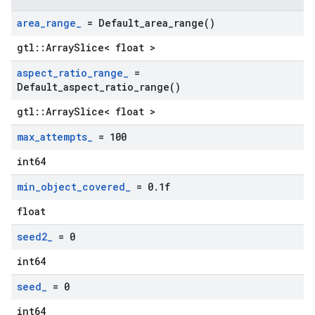
area
_
range
_
=
Default_area_range(
)
gtl::ArraySlice< float >
aspect
_
ratio
_
range
_
=
Default_aspect_ratio_range(
)
gtl::ArraySlice< float >
max
_
attempts
_
= 100
int64
min
_
object
_
covered
_
= 0
.
1f
float
seed2
_
= 0
int64
seed
_
= 0
int64