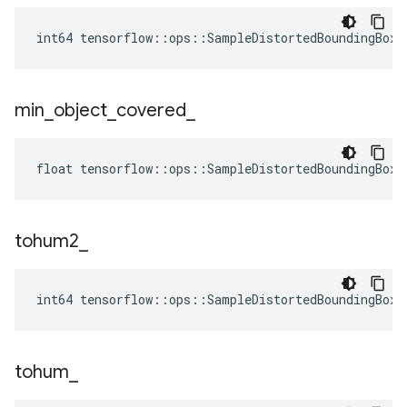
int64 tensorflow::ops::SampleDistortedBoundingBox:
min
_
object
_
covered
_
float tensorflow::ops::SampleDistortedBoundingBox:
tohum2
_
int64 tensorflow::ops::SampleDistortedBoundingBox:
tohum
_