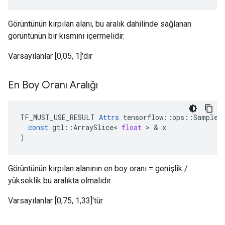
Görüntünün kırpılan alanı, bu aralık dahilinde sağlanan
görüntünün bir kısmını içermelidir.
Varsayılanlar [0,05, 1]'dir
En Boy Oranı Aralığı
TF_MUST_USE_RESULT
Attrs
tensorflow
::
ops
::
SampleD
const
gtl
::
ArraySlice
<
float
>
&
x
)
Görüntünün kırpılan alanının en boy oranı = genişlik /
yükseklik bu aralıkta olmalıdır.
Varsayılanlar [0,75, 1,33]'tür