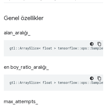
Genel özellikler
alan
_
aralığı
_
gtl::ArraySlice< float > tensorflow::ops::SampleDi
en boy
_
ratio
_
aralığı
_
gtl::ArraySlice< float > tensorflow::ops::SampleDi
max
_
attempts
_