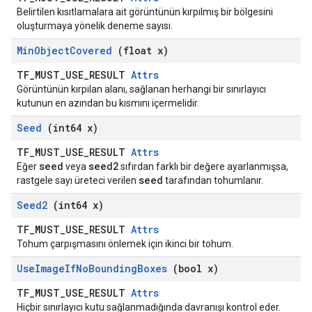
Belirtilen kısıtlamalara ait görüntünün kırpılmış bir bölgesini
oluşturmaya yönelik deneme sayısı.
Min
Object
Covered
(float x)
TF_MUST_USE_RESULT
Attrs
Görüntünün kırpılan alanı, sağlanan herhangi bir sınırlayıcı
kutunun en azından bu kısmını içermelidir.
Seed
(int64 x)
TF_MUST_USE_RESULT
Attrs
seed
seed2
Eğer
veya
sıfırdan farklı bir değere ayarlanmışsa,
seed
rastgele sayı üreteci verilen
tarafından tohumlanır.
Seed2
(int64 x)
TF_MUST_USE_RESULT
Attrs
Tohum çarpışmasını önlemek için ikinci bir tohum.
Use
Image
If
No
Bounding
Boxes
(bool x)
TF_MUST_USE_RESULT
Attrs
Hiçbir sınırlayıcı kutu sağlanmadığında davranışı kontrol eder.