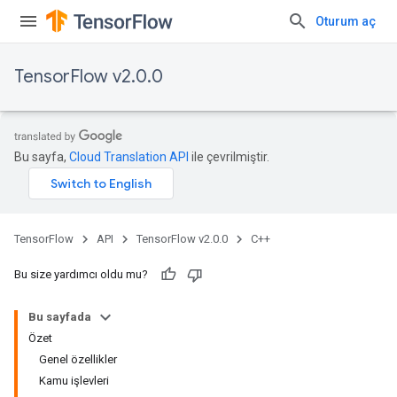
Oturum aç
TensorFlow v2.0.0
Bu sayfa,
Cloud Translation API
ile çevrilmiştir.
TensorFlow
API
TensorFlow v2.0.0
C++
Bu size yardımcı oldu mu?
Bu sayfada
Özet
Genel özellikler
Kamu işlevleri