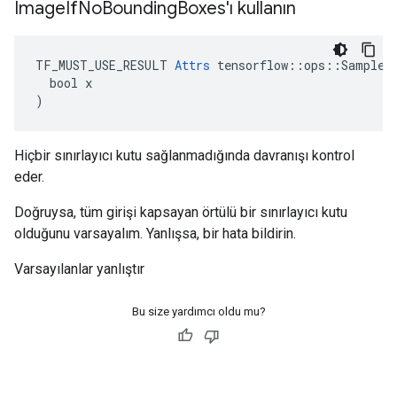
Image
If
No
Bounding
Boxes'ı kullanın
TF_MUST_USE_RESULT 
Attrs
 tensorflow::ops::SampleDi
  bool x

)
Hiçbir sınırlayıcı kutu sağlanmadığında davranışı kontrol
eder.
Doğruysa, tüm girişi kapsayan örtülü bir sınırlayıcı kutu
olduğunu varsayalım. Yanlışsa, bir hata bildirin.
Varsayılanlar yanlıştır
Bu size yardımcı oldu mu?