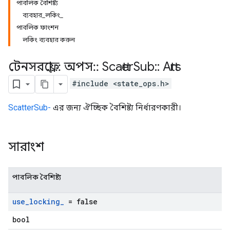
পাবলিক বৈশিষ্ট্য
ব্যবহার_লকিং_
পাবলিক ফাংশন
লকিং ব্যবহার করুন
টেনসরফ্লো
::
অপস
::
Scatter
Sub
::
Attrs
#include <state_ops.h>
ScatterSub-
এর জন্য ঐচ্ছিক বৈশিষ্ট্য নির্ধারণকারী।
সারাংশ
পাবলিক বৈশিষ্ট্য
use
_
locking
_
= false
bool