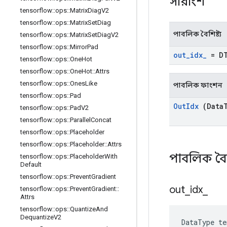
সারাংশ
tensorflow
::
ops
::
Matrix
Diag
V2
tensorflow
::
ops
::
Matrix
Set
Diag
পাবলিক বৈশিষ্ট্য
tensorflow
::
ops
::
Matrix
Set
Diag
V2
tensorflow
::
ops
::
Mirror
Pad
out
_
idx
_
= D
tensorflow
::
ops
::
One
Hot
tensorflow
::
ops
::
One
Hot
::
Attrs
tensorflow
::
ops
::
Ones
Like
পাবলিক ফাংশন
tensorflow
::
ops
::
Pad
Out
Idx
(Data
tensorflow
::
ops
::
Pad
V2
tensorflow
::
ops
::
Parallel
Concat
tensorflow
::
ops
::
Placeholder
tensorflow
::
ops
::
Placeholder
::
Attrs
পাবলিক বৈশি
tensorflow
::
ops
::
Placeholder
With
Default
tensorflow
::
ops
::
Prevent
Gradient
out
_
idx
_
tensorflow
::
ops
::
Prevent
Gradient
::
Attrs
tensorflow
::
ops
::
Quantize
And
Dequantize
V2
DataType te