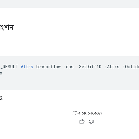
াংশন
E_RESULT 
Attrs
 tensorflow::ops::SetDiff1D::Attrs::OutIdx


2।
এটি কাজে লেগেছে?