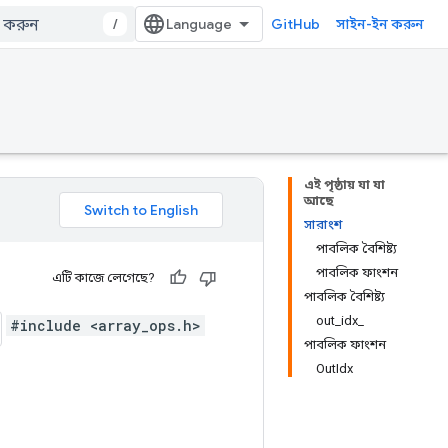
/
GitHub
সাইন-ইন করুন
এই পৃষ্ঠায় যা যা
আছে
সারাংশ
পাবলিক বৈশিষ্ট্য
পাবলিক ফাংশন
এটি কাজে লেগেছে?
পাবলিক বৈশিষ্ট্য
out_idx_
#include <array_ops.h>
পাবলিক ফাংশন
OutIdx