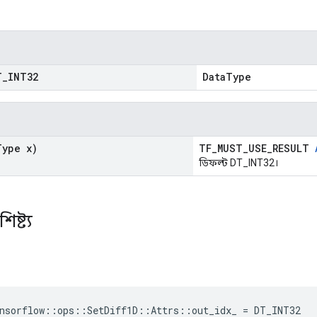
T
_
INT32
DataType
Type x)
TF_MUST_USE_RESULT
ডিফল্ট DT_INT32।
ষ্ট্য
nsorflow::ops::SetDiff1D::Attrs::out_idx_ = DT_INT32