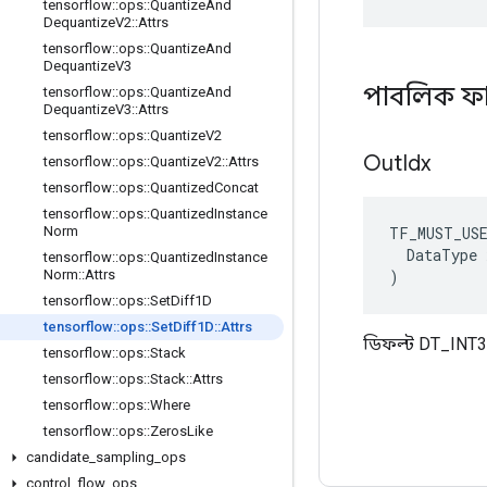
tensorflow
::
ops
::
Quantize
And
Dequantize
V2
::
Attrs
tensorflow
::
ops
::
Quantize
And
Dequantize
V3
পাবলিক ফ
tensorflow
::
ops
::
Quantize
And
Dequantize
V3
::
Attrs
tensorflow
::
ops
::
Quantize
V2
Out
Idx
tensorflow
::
ops
::
Quantize
V2
::
Attrs
tensorflow
::
ops
::
Quantized
Concat
tensorflow
::
ops
::
Quantized
Instance
TF_MUST_US
Norm
  DataType x
tensorflow
::
ops
::
Quantized
Instance
)
Norm
::
Attrs
tensorflow
::
ops
::
Set
Diff1D
tensorflow
::
ops
::
Set
Diff1D
::
Attrs
ডিফল্ট DT_INT3
tensorflow
::
ops
::
Stack
tensorflow
::
ops
::
Stack
::
Attrs
tensorflow
::
ops
::
Where
tensorflow
::
ops
::
Zeros
Like
candidate
_
sampling
_
ops
control
_
flow
_
ops