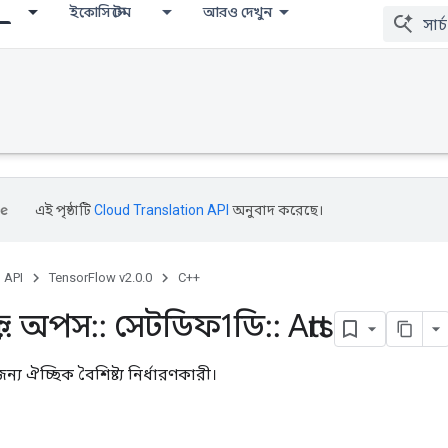
ইকোসিস্টেম
আরও দেখুন
এই পৃষ্ঠাটি
Cloud Translation API
অনুবাদ করেছে।
, API
TensorFlow v2.0.0
C++
::
অপস
::
সেটডিফ1ডি
::
Attrs
্য ঐচ্ছিক বৈশিষ্ট্য নির্ধারণকারী।