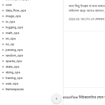
core
অন্য কিছু উল্লেখ না করা থাকলে,
data
_
flow
_
ops
লাইসেন্স প্রাপ্ত। আরও জানতে
image
_
ops
2026-02-18 UTC-তে শেষবা
io
_
ops
logging
_
ops
math
_
ops
nn
_
ops
সবসময় যুক্ত থাকুন
no
_
op
ব্লগ
parsing
_
ops
ফোরাম
random
_
ops
sparse
_
ops
GitHub
state
_
ops
Twitter
string
_
ops
YouTube
training
_
ops
user
_
ops
Namespaces
শর্তাবলী
গোপনীয়তা
Manage cookies
TensorFlow নিউজলেটার পেতে