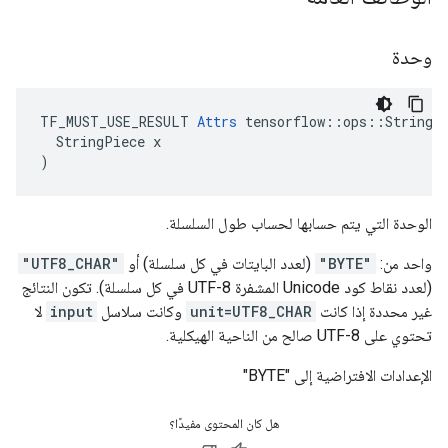
وحدة
TF_MUST_USE_RESULT 
Attrs
 tensorflow::ops::StringLe
  StringPiece x

)
الوحدة التي يتم حسابها لحساب طول السلسلة.
واحد من:
"BYTE"
(لعدد البايتات في كل سلسلة) أو
"UTF8_CHAR"
(لعدد نقاط كود Unicode المشفرة UTF-8 في كل سلسلة). تكون النتائج
غير محددة إذا كانت
unit=UTF8_CHAR
وكانت سلاسل
input
لا
تحتوي على UTF-8 صالح من الناحية الهيكلية.
الإعدادات الافتراضية إلى "BYTE"
هل كان المحتوى مفيدًا؟