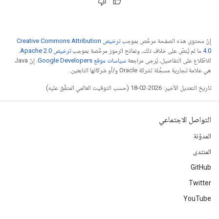
إنّ محتوى هذه الصفحة مرخّص بموجب
ترخيص Creative Commons Attribution
4.0‏
ما لم يُنصّ على خلاف ذلك، ونماذج الرموز مرخّصة بموجب
ترخيص Apache 2.0‏
.
للاطّلاع على التفاصيل، يُرجى مراجعة
سياسات موقع Google Developers‏
. إنّ Java
هي علامة تجارية مسجَّلة لشركة Oracle و/أو شركائها التابعين.
تاريخ التعديل الأخير: 2026-02-18 (حسب التوقيت العالمي المتفَّق عليه)
التواصل الاجتماعي
المدوّنة
المنتدى
GitHub
Twitter
YouTube