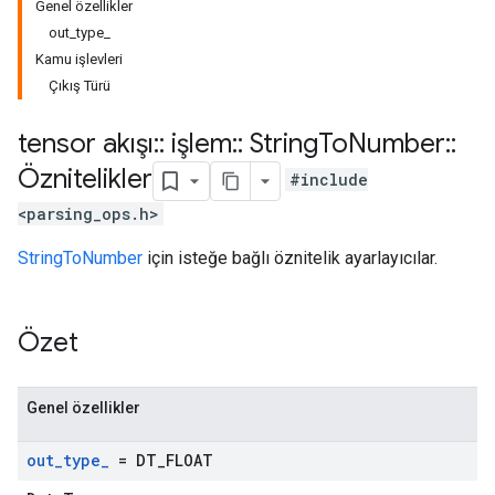
Genel özellikler
out_type_
Kamu işlevleri
Çıkış Türü
tensor akışı
::
işlem
::
String
To
Number
::
Öznitelikler
#include
<parsing_ops.h>
StringToNumber
için isteğe bağlı öznitelik ayarlayıcılar.
Özet
Genel özellikler
out
_
type
_
= DT
_
FLOAT