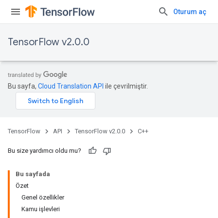
Oturum aç
TensorFlow v2.0.0
Bu sayfa,
Cloud Translation API
ile çevrilmiştir.
TensorFlow
API
TensorFlow v2.0.0
C++
Bu size yardımcı oldu mu?
Bu sayfada
Özet
Genel özellikler
Kamu işlevleri