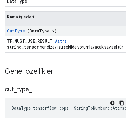
DataType
Kamu işlevleri
Out
Type
(Data
Type x)
TF_MUST_USE_RESULT
Attrs
string_tensor
her dizeyi şu şekilde yorumlayacak sayısal tür.
Genel özellikler
out
_
type
_
DataType
tensorflow
::
ops
::
StringToNumber
::
Attrs
::