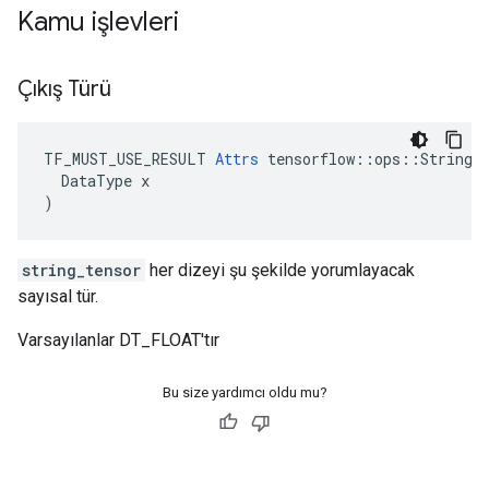
Kamu işlevleri
Çıkış Türü
TF_MUST_USE_RESULT 
Attrs
 tensorflow::ops::StringTo
  DataType x

)
string_tensor
her dizeyi şu şekilde yorumlayacak
sayısal tür.
Varsayılanlar DT_FLOAT'tır
Bu size yardımcı oldu mu?