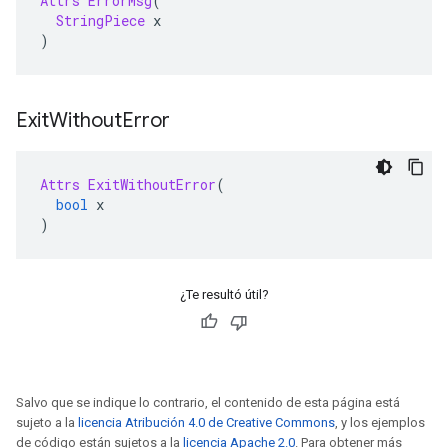
Attrs
ErrorMsg
(
StringPiece
 x
)
Exit
Without
Error
Attrs
ExitWithoutError
(
bool
 x
)
¿Te resultó útil?
Salvo que se indique lo contrario, el contenido de esta página está
sujeto a la
licencia Atribución 4.0 de Creative Commons
, y los ejemplos
de código están sujetos a la
licencia Apache 2.0
. Para obtener más