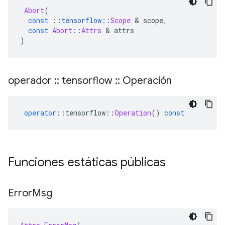
Abort
(
const
::
tensorflow
::
Scope
&
 scope
,
const
Abort
::
Attrs
&
 attrs
)
operador
::
tensorflow
::
Operación
operator
::
tensorflow
::
Operation
()
const
Funciones estáticas públicas
Error
Msg