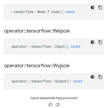
::
tensorflow
::
Node
*
node
()
const
operator
::
tensorflow
::
Wejście
operator
::
tensorflow
::
Input
()
const
operator
::
tensorflow
::
Wyjście
operator
::
tensorflow
::
Output
()
const
Czy te wskazówki były pomocne?