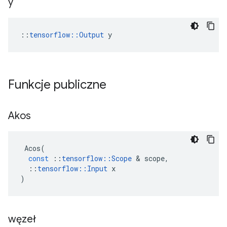
y
::
tensorflow::Output
 y
Funkcje publiczne
Akos
Acos
(
const
::
tensorflow
::
Scope
&
scope
,
::
tensorflow
::
Input
x
)
węzeł