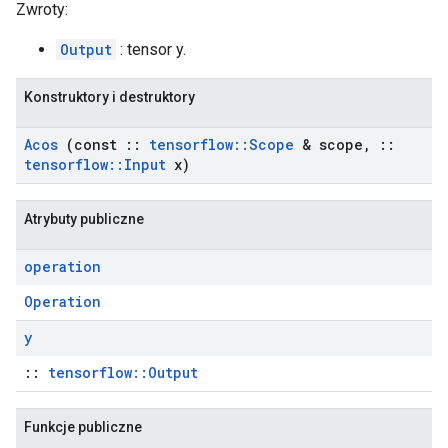
Zwroty:
Output
: tensor y.
Konstruktory i destruktory
Acos
(const
::
tensorflow
::
Scope
& scope
,
::
tensorflow
::
Input
x)
Atrybuty publiczne
operation
Operation
y
::
tensorflow::Output
Funkcje publiczne