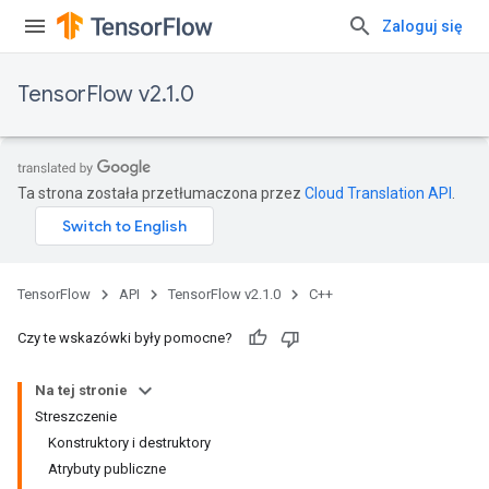
Zaloguj się
TensorFlow v2.1.0
Ta strona została przetłumaczona przez
Cloud Translation API
.
TensorFlow
API
TensorFlow v2.1.0
C++
Czy te wskazówki były pomocne?
Na tej stronie
Streszczenie
Konstruktory i destruktory
Atrybuty publiczne