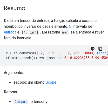
Resumo
Dado um tensor de entrada, a função calcula o cosseno
hiperbólico inverso de cada elemento.
O
intervalo de
entrada
é
[1, inf]
. Ele retorna
nan
se a entrada estiver
fora do intervalo.
x 
=
 tf
.
constant
([-
2
,
-
0.5
,
1
,
1.2
,
200
,
10000
,
float
tf
.
math
.
acosh
(
x
)
==>
[
nan nan 
0.
0.62236255
5.991458
Argumentos:
escopo: um objeto
Scope
Retorna:
Output
: o tensor y.