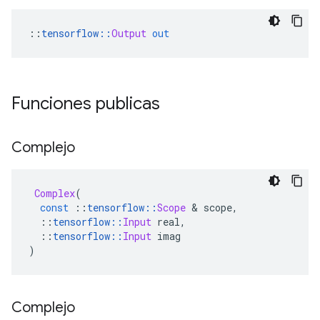
::
tensorflow
::
Output
out
Funciones publicas
Complejo
Complex
(
const
::
tensorflow
::
Scope
&
 scope
,
::
tensorflow
::
Input
 real
,
::
tensorflow
::
Input
 imag
)
Complejo