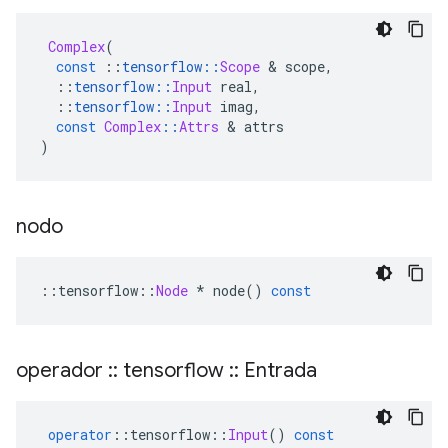
Complex
(
const
::
tensorflow
::
Scope
&
 scope
,
::
tensorflow
::
Input
 real
,
::
tensorflow
::
Input
 imag
,
const
Complex
::
Attrs
&
 attrs
)
nodo
::
tensorflow
::
Node
*
 node
()
const
operador
::
tensorflow
::
Entrada
operator
::
tensorflow
::
Input
()
const