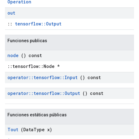
Operation
out
::
tensorflow::Output
Funciones publicas
node
() const
::tensorflow::Node *
operator
::
tensorflow
::
Input
() const
operator
::
tensorflow
::
Output
() const
Funciones estáticas públicas
Tout
(Data
Type x)