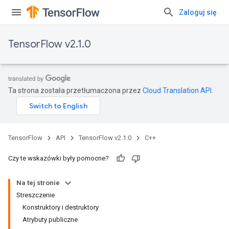
Zaloguj się
TensorFlow v2.1.0
Ta strona została przetłumaczona przez
Cloud Translation API
.
TensorFlow
API
TensorFlow v2.1.0
C++
Czy te wskazówki były pomocne?
Na tej stronie
Streszczenie
Konstruktory i destruktory
Atrybuty publiczne