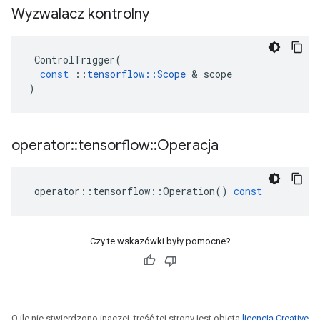
Wyzwalacz kontrolny
ControlTrigger
(
const
::
tensorflow
::
Scope
&
scope
)
operator
::
tensorflow
::
Operacja
operator
::
tensorflow
::
Operation
()
const
Czy te wskazówki były pomocne?
O ile nie stwierdzono inaczej, treść tej strony jest objęta
licencją Creative