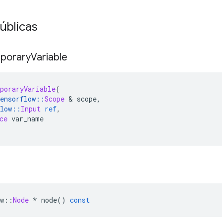
úblicas
porary
Variable
poraryVariable
(
ensorflow
::
Scope
&
 scope
,
low
::
Input
ref
,
ce
 var_name
w
::
Node
*
 node
()
const