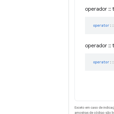
operador
::
t
operator
::
operador
::
t
operator
::
Exceto em caso de indicaç
amostras de código são l