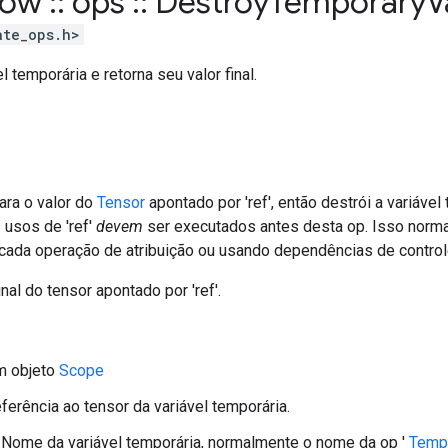
flow
::
ops
::
Destroy
Temporary
V
ate_ops.h>
l temporária e retorna seu valor final.
ara o valor do
Tensor
apontado por 'ref', então destrói a variáve
 usos de 'ref'
devem
ser executados antes desta op. Isso norm
 cada operação de atribuição ou usando dependências de control
nal do tensor apontado por 'ref'.
m objeto
Scope
eferência ao tensor da variável temporária.
 Nome da variável temporária, normalmente o nome da op '
Tempo