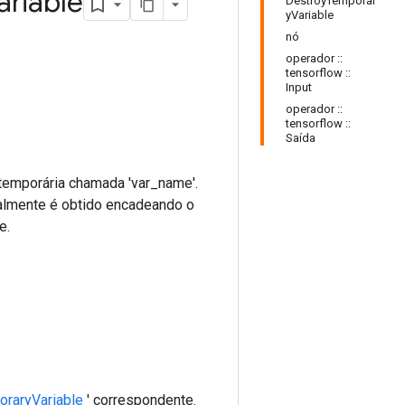
ariable
DestroyTemporar
yVariable
nó
operador ::
tensorflow ::
Input
operador ::
tensorflow ::
Saída
l temporária chamada 'var_name'.
almente é obtido encadeando o
e.
raryVariable
' correspondente.