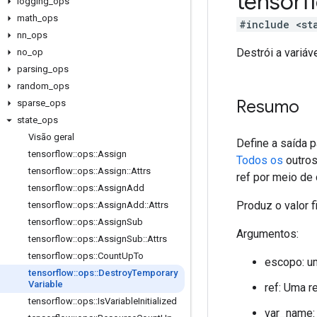
tensor
logging
_
ops
math
_
ops
#include <st
nn
_
ops
Destrói a variáve
no
_
op
parsing
_
ops
random
_
ops
Resumo
sparse
_
ops
state
_
ops
Visão geral
Define a saída p
tensorflow
::
ops
::
Assign
Todos os
outros
tensorflow
::
ops
::
Assign
::
Attrs
ref por meio de
tensorflow
::
ops
::
Assign
Add
Produz o valor fi
tensorflow
::
ops
::
Assign
Add
::
Attrs
tensorflow
::
ops
::
Assign
Sub
Argumentos:
tensorflow
::
ops
::
Assign
Sub
::
Attrs
tensorflow
::
ops
::
Count
Up
To
escopo: u
tensorflow
::
ops
::
Destroy
Temporary
Variable
ref: Uma r
tensorflow
::
ops
::
Is
Variable
Initialized
var_name: