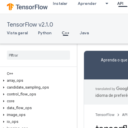
Instalar
Aprender
API
TensorFlow v2.1.0
Vista geral
Python
C++
Java
Aprenda o que
C++
array
_
ops
candidate
_
sampling
_
ops
control
_
flow
_
ops
idioma de preferê
core
data
_
flow
_
ops
image
_
ops
TensorFlow
API
io
_
ops