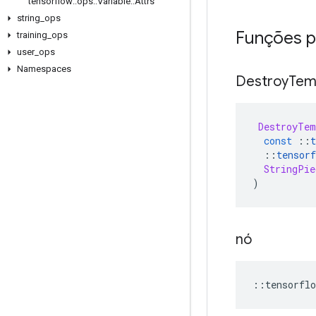
tensorflow
::
ops
::
Variable
::
Attrs
string
_
ops
Funções p
training
_
ops
user
_
ops
Namespaces
Destroy
Tem
DestroyTem
const
::
t
::
tensorf
StringPie
)
nó
::
tensorflo