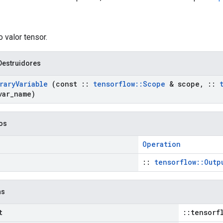
o valor tensor.
Destruidores
rary
Variable
(const
::
tensorflow
::
Scope
& scope
,
::
var
_
name)
cos
Operation
::
tensorflow::Outp
as
t
::tensorf