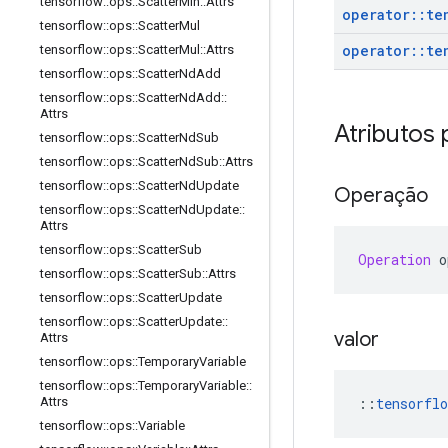
tensorflow
::
ops
::
Scatter
Min
::
Attrs
operator
::
te
tensorflow
::
ops
::
Scatter
Mul
operator
::
te
tensorflow
::
ops
::
Scatter
Mul
::
Attrs
tensorflow
::
ops
::
Scatter
Nd
Add
tensorflow
::
ops
::
Scatter
Nd
Add
::
Attrs
Atributos 
tensorflow
::
ops
::
Scatter
Nd
Sub
tensorflow
::
ops
::
Scatter
Nd
Sub
::
Attrs
tensorflow
::
ops
::
Scatter
Nd
Update
Operação
tensorflow
::
ops
::
Scatter
Nd
Update
::
Attrs
tensorflow
::
ops
::
Scatter
Sub
Operation
 o
tensorflow
::
ops
::
Scatter
Sub
::
Attrs
tensorflow
::
ops
::
Scatter
Update
tensorflow
::
ops
::
Scatter
Update
::
valor
Attrs
tensorflow
::
ops
::
Temporary
Variable
tensorflow
::
ops
::
Temporary
Variable
::
::
tensorflo
Attrs
tensorflow
::
ops
::
Variable