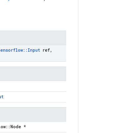
tensorflow
::
Input
ref
,
ut
low::Node *