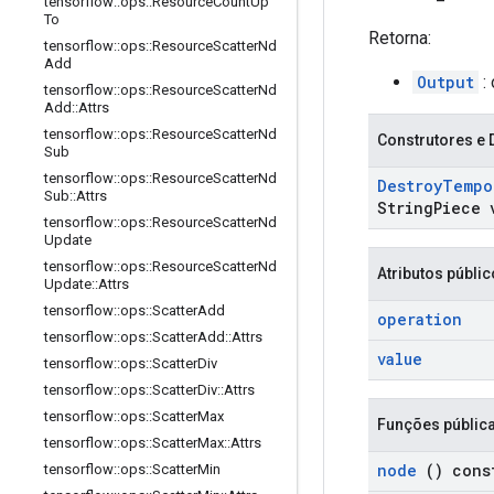
tensorflow
::
ops
::
Resource
Count
Up
To
Retorna:
tensorflow
::
ops
::
Resource
Scatter
Nd
Add
Output
: 
tensorflow
::
ops
::
Resource
Scatter
Nd
Add
::
Attrs
tensorflow
::
ops
::
Resource
Scatter
Nd
Construtores e 
Sub
tensorflow
::
ops
::
Resource
Scatter
Nd
Destroy
Tempo
Sub
::
Attrs
String
Piece 
tensorflow
::
ops
::
Resource
Scatter
Nd
Update
tensorflow
::
ops
::
Resource
Scatter
Nd
Atributos públi
Update
::
Attrs
tensorflow
::
ops
::
Scatter
Add
operation
tensorflow
::
ops
::
Scatter
Add
::
Attrs
value
tensorflow
::
ops
::
Scatter
Div
tensorflow
::
ops
::
Scatter
Div
::
Attrs
tensorflow
::
ops
::
Scatter
Max
Funções públic
tensorflow
::
ops
::
Scatter
Max
::
Attrs
node
() cons
tensorflow
::
ops
::
Scatter
Min