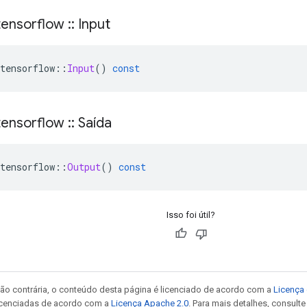
ensorflow
::
Input
tensorflow
::
Input
()
const
ensorflow
::
Saída
tensorflow
::
Output
()
const
Isso foi útil?
ão contrária, o conteúdo desta página é licenciado de acordo com a
Licença 
icenciadas de acordo com a
Licença Apache 2.0
. Para mais detalhes, consult