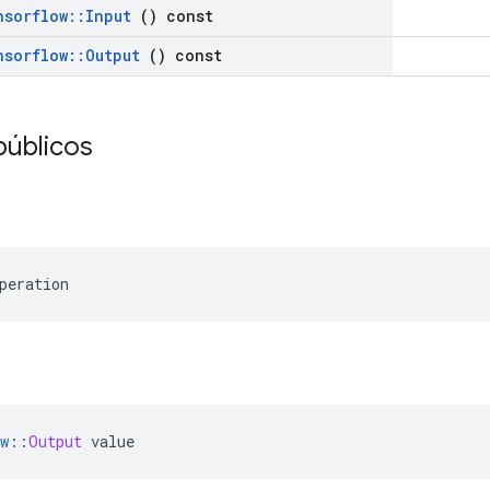
nsorflow
::
Input
() const
nsorflow
::
Output
() const
públicos
peration
w
::
Output
 value