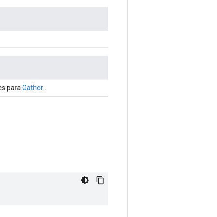
es para
Gather
.