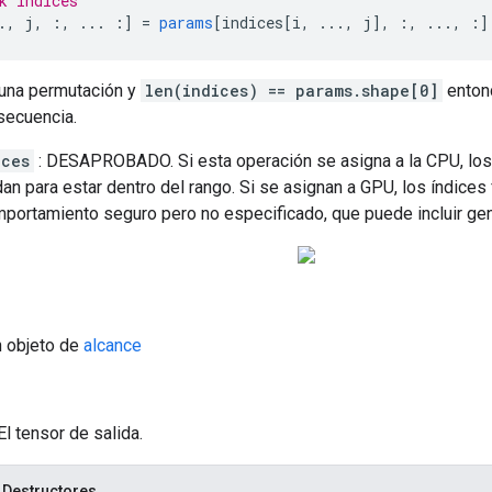
k indices
.,
 j
,
:,
...
:]
=
params
[
indices
[
i
,
...,
 j
],
:,
...,
:]
una permutación y
len(indices) == params.shape[0]
enton
secuencia.
ices
: DESAPROBADO. Si esta operación se asigna a la CPU, los
an para estar dentro del rango. Si se asignan a GPU, los índices
portamiento seguro pero no especificado, que puede incluir gene
n objeto de
alcance
El tensor de salida.
 Destructores