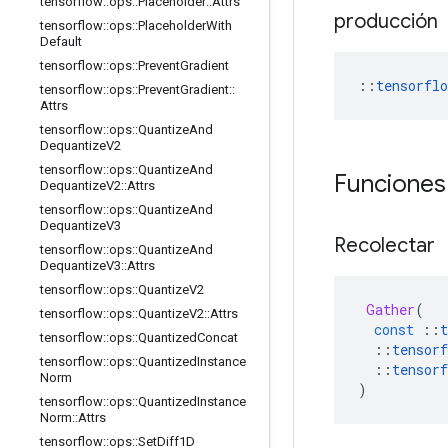
tensorflow
::
ops
::
Placeholder
::
Attrs
producción
tensorflow
::
ops
::
Placeholder
With
Default
tensorflow
::
ops
::
Prevent
Gradient
::
tensorflo
tensorflow
::
ops
::
Prevent
Gradient
::
Attrs
tensorflow
::
ops
::
Quantize
And
Dequantize
V2
tensorflow
::
ops
::
Quantize
And
Funciones
Dequantize
V2
::
Attrs
tensorflow
::
ops
::
Quantize
And
Dequantize
V3
Recolectar
tensorflow
::
ops
::
Quantize
And
Dequantize
V3
::
Attrs
tensorflow
::
ops
::
Quantize
V2
Gather
(
tensorflow
::
ops
::
Quantize
V2
::
Attrs
const
::
t
tensorflow
::
ops
::
Quantized
Concat
::
tensorf
tensorflow
::
ops
::
Quantized
Instance
::
tensorf
Norm
)
tensorflow
::
ops
::
Quantized
Instance
Norm
::
Attrs
tensorflow
::
ops
::
Set
Diff1D