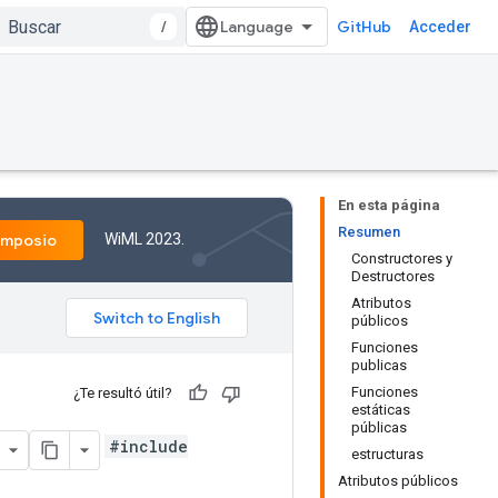
/
GitHub
Acceder
En esta página
Resumen
WiML 2023.
imposio
Constructores y
Destructores
Atributos
públicos
Funciones
publicas
Funciones
¿Te resultó útil?
estáticas
públicas
#include
estructuras
Atributos públicos