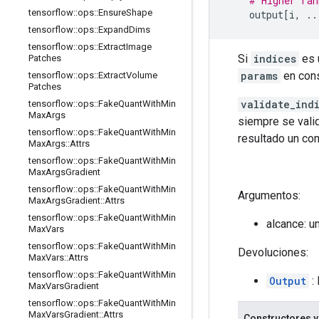
# Higher ran
tensorflow
::
ops
::
Ensure
Shape
    output
[
i
,
..
tensorflow
::
ops
::
Expand
Dims
tensorflow
::
ops
::
Extract
Image
Si
indices
es 
Patches
params
en con
tensorflow
::
ops
::
Extract
Volume
Patches
validate_ind
tensorflow
::
ops
::
Fake
Quant
With
Min
Max
Args
siempre se valid
tensorflow
::
ops
::
Fake
Quant
With
Min
resultado un com
Max
Args
::
Attrs
tensorflow
::
ops
::
Fake
Quant
With
Min
Max
Args
Gradient
tensorflow
::
ops
::
Fake
Quant
With
Min
Argumentos:
Max
Args
Gradient
::
Attrs
tensorflow
::
ops
::
Fake
Quant
With
Min
alcance: u
Max
Vars
tensorflow
::
ops
::
Fake
Quant
With
Min
Devoluciones:
Max
Vars
::
Attrs
tensorflow
::
ops
::
Fake
Quant
With
Min
Output
: 
Max
Vars
Gradient
tensorflow
::
ops
::
Fake
Quant
With
Min
Max
Vars
Gradient
::
Attrs
Constructores y