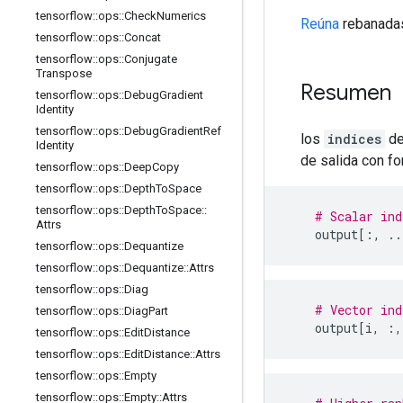
tensorflow
::
ops
::
Check
Numerics
Reúna
rebanada
tensorflow
::
ops
::
Concat
tensorflow
::
ops
::
Conjugate
Transpose
Resumen
tensorflow
::
ops
::
Debug
Gradient
Identity
tensorflow
::
ops
::
Debug
Gradient
Ref
los
indices
de
Identity
de salida con f
tensorflow
::
ops
::
Deep
Copy
tensorflow
::
ops
::
Depth
To
Space
tensorflow
::
ops
::
Depth
To
Space
::
# Scalar ind
Attrs
    output
[:,
..
tensorflow
::
ops
::
Dequantize
tensorflow
::
ops
::
Dequantize
::
Attrs
tensorflow
::
ops
::
Diag
# Vector ind
tensorflow
::
ops
::
Diag
Part
    output
[
i
,
:,
tensorflow
::
ops
::
Edit
Distance
tensorflow
::
ops
::
Edit
Distance
::
Attrs
tensorflow
::
ops
::
Empty
tensorflow
::
ops
::
Empty
::
Attrs