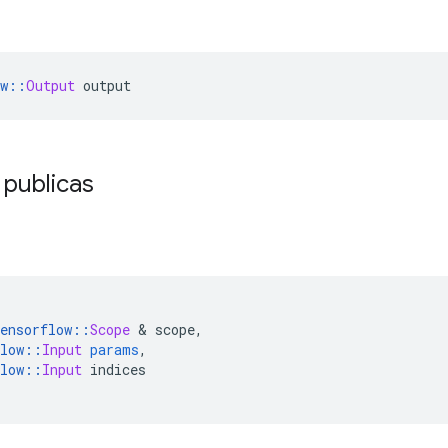
w
::
Output
 output
 publicas
ensorflow
::
Scope
&
 scope
,
low
::
Input
params
,
low
::
Input
 indices