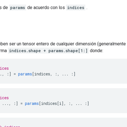
s de
params
de acuerdo con los
indices
.
ben ser un tensor entero de cualquier dimensión (generalmente 0
orma
indices.shape + params.shape[1:]
donde:
ices
.,
:]
=
params
[
indices
,
:,
...
:]
ices
...,
:]
=
params
[
indices
[
i
],
:,
...
:]