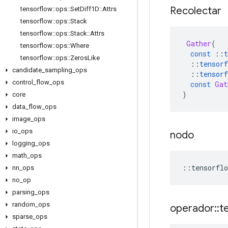
Recolectar
tensorflow
::
ops
::
Set
Diff1D
::
Attrs
tensorflow
::
ops
::
Stack
tensorflow
::
ops
::
Stack
::
Attrs
Gather
(
tensorflow
::
ops
::
Where
const
::
t
tensorflow
::
ops
::
Zeros
Like
::
tensorf
candidate
_
sampling
_
ops
::
tensorf
control
_
flow
_
ops
const
Gat
)
core
data
_
flow
_
ops
image
_
ops
io
_
ops
nodo
logging
_
ops
math
_
ops
::
tensorflo
nn
_
ops
no
_
op
parsing
_
ops
random
_
ops
operador
::
t
sparse
_
ops