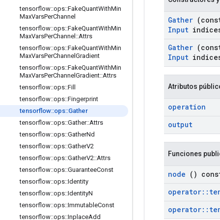
tensorflow
::
ops
::
Fake
Quant
With
Min
Max
Vars
Per
Channel
Gather
(con
tensorflow
::
ops
::
Fake
Quant
With
Min
Input
indice
Max
Vars
Per
Channel
::
Attrs
Gather
(con
tensorflow
::
ops
::
Fake
Quant
With
Min
Max
Vars
Per
Channel
Gradient
Input
indice
tensorflow
::
ops
::
Fake
Quant
With
Min
Max
Vars
Per
Channel
Gradient
::
Attrs
Atributos públi
tensorflow
::
ops
::
Fill
tensorflow
::
ops
::
Fingerprint
operation
tensorflow
::
ops
::
Gather
tensorflow
::
ops
::
Gather
::
Attrs
output
tensorflow
::
ops
::
Gather
Nd
tensorflow
::
ops
::
Gather
V2
Funciones publ
tensorflow
::
ops
::
Gather
V2
::
Attrs
tensorflow
::
ops
::
Guarantee
Const
node
() cons
tensorflow
::
ops
::
Identity
operator
::
te
tensorflow
::
ops
::
Identity
N
tensorflow
::
ops
::
Immutable
Const
operator
::
te
tensorflow
::
ops
::
Inplace
Add