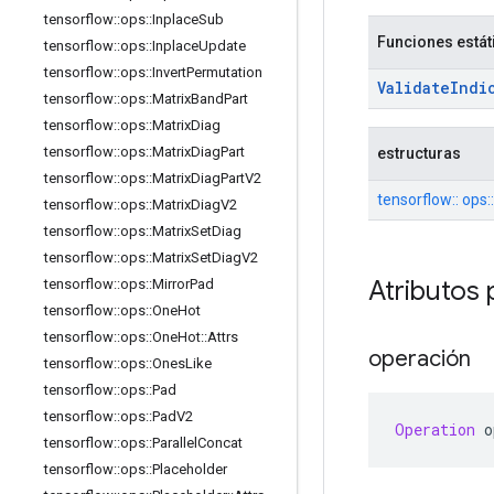
tensorflow
::
ops
::
Inplace
Sub
Funciones estát
tensorflow
::
ops
::
Inplace
Update
tensorflow
::
ops
::
Invert
Permutation
Validate
Indi
tensorflow
::
ops
::
Matrix
Band
Part
tensorflow
::
ops
::
Matrix
Diag
tensorflow
::
ops
::
Matrix
Diag
Part
estructuras
tensorflow
::
ops
::
Matrix
Diag
Part
V2
tensorflow:: ops:
tensorflow
::
ops
::
Matrix
Diag
V2
tensorflow
::
ops
::
Matrix
Set
Diag
tensorflow
::
ops
::
Matrix
Set
Diag
V2
Atributos 
tensorflow
::
ops
::
Mirror
Pad
tensorflow
::
ops
::
One
Hot
tensorflow
::
ops
::
One
Hot
::
Attrs
operación
tensorflow
::
ops
::
Ones
Like
tensorflow
::
ops
::
Pad
tensorflow
::
ops
::
Pad
V2
Operation
 o
tensorflow
::
ops
::
Parallel
Concat
tensorflow
::
ops
::
Placeholder