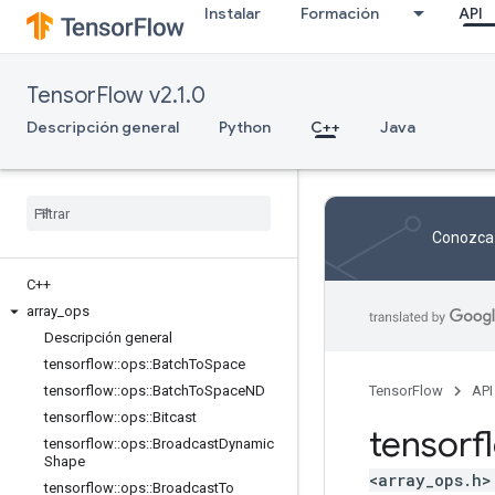
Instalar
Formación
API
TensorFlow v2.1.0
Descripción general
Python
C++
Java
Conozca 
C++
array
_
ops
Descripción general
tensorflow
::
ops
::
Batch
To
Space
tensorflow
::
ops
::
Batch
To
Space
ND
TensorFlow
API
tensorflow
::
ops
::
Bitcast
tensorf
tensorflow
::
ops
::
Broadcast
Dynamic
Shape
<array_ops.h>
tensorflow
::
ops
::
Broadcast
To