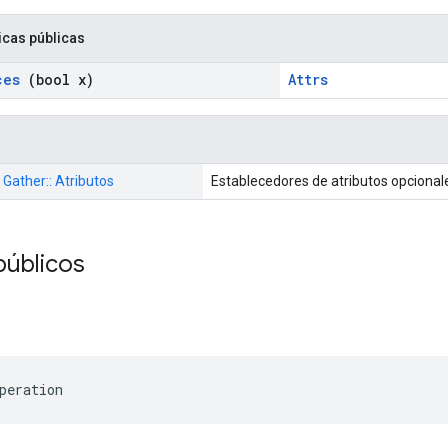
icas públicas
ces
(bool x)
Attrs
: Gather:: Atributos
Establecedores de atributos opcional
públicos
peration