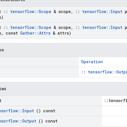
st
::
tensorflow
::
Scope
& scope
,
::
tensorflow
::
Input
p
s)
st
::
tensorflow
::
Scope
& scope
,
::
tensorflow
::
Input
p
s
,
const
Gather
::
Attrs
& attrs)
cos
Operation
::
tensorflow::Outp
icas
t
::tensorf
nsorflow
::
Input
() const
nsorflow
::
Output
() const