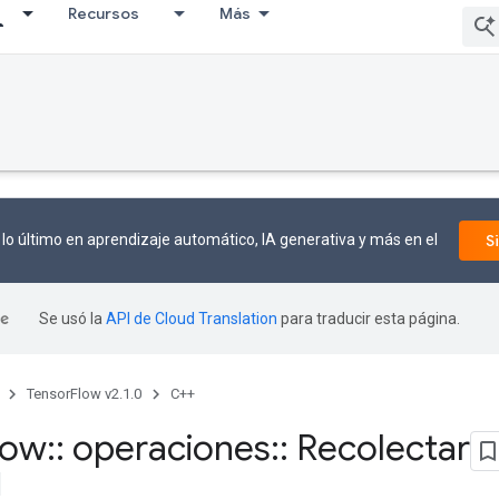
Recursos
Más
lo último en aprendizaje automático, IA generativa y más en el
S
Se usó la
API de Cloud Translation
para traducir esta página.
TensorFlow v2.1.0
C++
low
::
operaciones
::
Recolectar