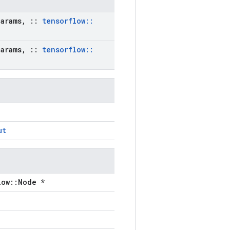
arams
,
::
tensorflow
::
arams
,
::
tensorflow
::
ut
low::Node *