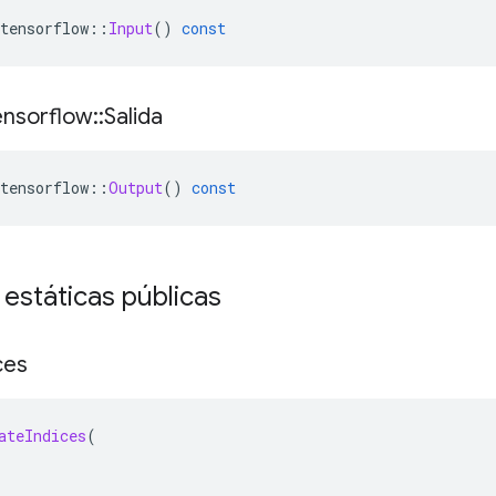
tensorflow
::
Input
()
const
ensorflow
::
Salida
tensorflow
::
Output
()
const
 estáticas públicas
ces
ateIndices
(