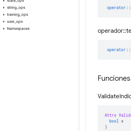
state
_
ops
operator
::
string
_
ops
training
_
ops
user
_
ops
Namespaces
operador
::
t
operator
::
Funciones
Validate
Indi
Attrs
Valid
bool
 x
)