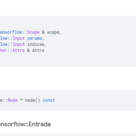
ensorflow
::
Scope
&
 scope
,
low
::
Input
params
,
low
::
Input
 indices
,
her
::
Attrs
&
 attrs
w
::
Node
*
 node
()
const
ensorflow
::
Entrada