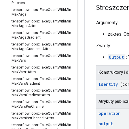
Patches
Streszcze
tensorflow
::
ops
::
Fake
Quant
With
Min
Max
Args
tensorflow
::
ops
::
Fake
Quant
With
Min
Argumenty:
Max
Args
::
Attrs
tensorflow
::
ops
::
Fake
Quant
With
Min
zakres: O
Max
Args
Gradient
tensorflow
::
ops
::
Fake
Quant
With
Min
Zwroty:
Max
Args
Gradient
::
Attrs
tensorflow
::
ops
::
Fake
Quant
With
Min
Output
:
Max
Vars
tensorflow
::
ops
::
Fake
Quant
With
Min
Max
Vars
::
Attrs
Konstruktory i d
tensorflow
::
ops
::
Fake
Quant
With
Min
Max
Vars
Gradient
Identity
(co
tensorflow
::
ops
::
Fake
Quant
With
Min
Max
Vars
Gradient
::
Attrs
Atrybuty public
tensorflow
::
ops
::
Fake
Quant
With
Min
Max
Vars
Per
Channel
operation
tensorflow
::
ops
::
Fake
Quant
With
Min
Max
Vars
Per
Channel
::
Attrs
output
tensorflow
::
ops
::
Fake
Quant
With
Min