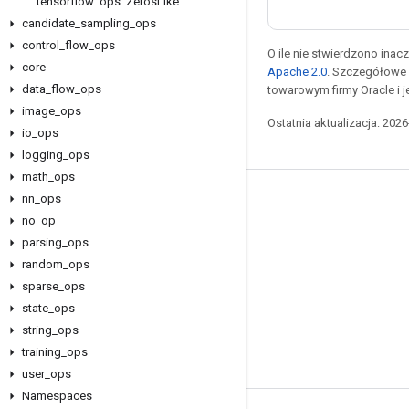
tensorflow
::
ops
::
Zeros
Like
candidate
_
sampling
_
ops
control
_
flow
_
ops
O ile nie stwierdzono inacze
core
Apache 2.0
. Szczegółowe 
data
_
flow
_
ops
towarowym firmy Oracle i 
image
_
ops
Ostatnia aktualizacja: 202
io
_
ops
logging
_
ops
math
_
ops
nn
_
ops
Pozostawaj w kontakcie
no
_
op
Blog
parsing
_
ops
Forum
random
_
ops
sparse
_
ops
GitHub
state
_
ops
Twitter
string
_
ops
YouTube
training
_
ops
user
_
ops
Namespaces