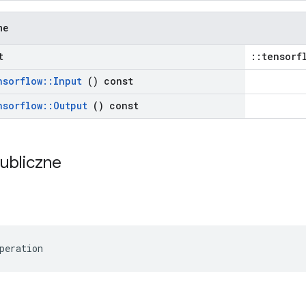
ne
t
::tensorf
nsorflow
::
Input
() const
nsorflow
::
Output
() const
publiczne
peration