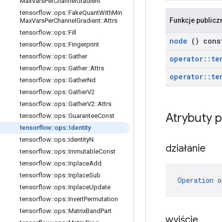
Max
Vars
Per
Channel
Gradient
tensorflow
::
ops
::
Fake
Quant
With
Min
Funkcje publicz
Max
Vars
Per
Channel
Gradient
::
Attrs
tensorflow
::
ops
::
Fill
node
() cons
tensorflow
::
ops
::
Fingerprint
tensorflow
::
ops
::
Gather
operator
::
te
tensorflow
::
ops
::
Gather
::
Attrs
operator
::
te
tensorflow
::
ops
::
Gather
Nd
tensorflow
::
ops
::
Gather
V2
tensorflow
::
ops
::
Gather
V2
::
Attrs
Atrybuty 
tensorflow
::
ops
::
Guarantee
Const
tensorflow
::
ops
::
Identity
tensorflow
::
ops
::
Identity
N
działanie
tensorflow
::
ops
::
Immutable
Const
tensorflow
::
ops
::
Inplace
Add
tensorflow
::
ops
::
Inplace
Sub
Operation
 o
tensorflow
::
ops
::
Inplace
Update
tensorflow
::
ops
::
Invert
Permutation
tensorflow
::
ops
::
Matrix
Band
Part
wyjście