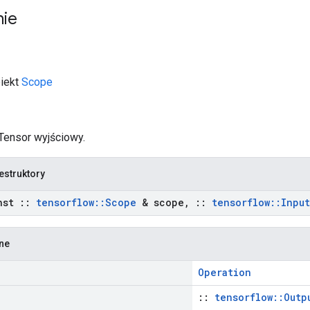
nie
biekt
Scope
 Tensor wyjściowy.
estruktory
nst
::
tensorflow
::
Scope
& scope
,
::
tensorflow
::
Input
zne
Operation
::
tensorflow::Outp