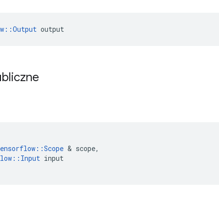
ow::Output
 output
ubliczne
ensorflow
::
Scope
&
scope
,
low
::
Input
input