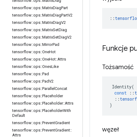
tensorflow
::
ops
::
Matrix
Diag
tensorflow
::
ops
::
Matrix
Diag
Part
tensorflow
::
ops
::
Matrix
Diag
Part
V2
::
tensorfl
tensorflow
::
ops
::
Matrix
Diag
V2
tensorflow
::
ops
::
Matrix
Set
Diag
tensorflow
::
ops
::
Matrix
Set
Diag
V2
tensorflow
::
ops
::
Mirror
Pad
Funkcje p
tensorflow
::
ops
::
One
Hot
tensorflow
::
ops
::
One
Hot
::
Attrs
Tożsamość
tensorflow
::
ops
::
Ones
Like
tensorflow
::
ops
::
Pad
tensorflow
::
ops
::
Pad
V2
Identity
(
tensorflow
::
ops
::
Parallel
Concat
const
::
t
tensorflow
::
ops
::
Placeholder
::
tensorf
tensorflow
::
ops
::
Placeholder
::
Attrs
)
tensorflow
::
ops
::
Placeholder
With
Default
tensorflow
::
ops
::
Prevent
Gradient
węzeł
tensorflow
::
ops
::
Prevent
Gradient
::
Attrs