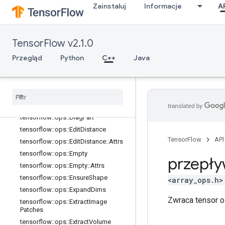
tity
Zainstaluj
Informacje
A
tensorflow::ops::DebugGradientRefI
dentity
tensorflow::ops::DeepCopy
TensorFlow v2.1.0
tensorflow::ops::DepthToSpace
Przegląd
Python
C++
Java
tensorflow::ops::DepthToSpace::Attr
s
tensorflow
::
ops
::
Dequantize
tensorflow
::
ops
::
Dequantize
::
Attrs
tensorflow
::
ops
::
Diag
tensorflow
::
ops
::
Diag
Part
tensorflow
::
ops
::
Edit
Distance
TensorFlow
API
tensorflow
::
ops
::
Edit
Distance
::
Attrs
tensorflow
::
ops
::
Empty
przepły
tensorflow
::
ops
::
Empty
::
Attrs
tensorflow
::
ops
::
Ensure
Shape
<array_ops.h>
tensorflow
::
ops
::
Expand
Dims
Zwraca tensor o
tensorflow
::
ops
::
Extract
Image
Patches
tensorflow
::
ops
::
Extract
Volume