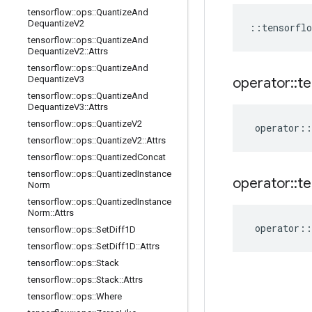
tensorflow
::
ops
::
Quantize
And
Dequantize
V2
::
tensorflo
tensorflow
::
ops
::
Quantize
And
Dequantize
V2
::
Attrs
tensorflow
::
ops
::
Quantize
And
Dequantize
V3
operator
::
te
tensorflow
::
ops
::
Quantize
And
Dequantize
V3
::
Attrs
tensorflow
::
ops
::
Quantize
V2
operator
::
tensorflow
::
ops
::
Quantize
V2
::
Attrs
tensorflow
::
ops
::
Quantized
Concat
tensorflow
::
ops
::
Quantized
Instance
operator
::
te
Norm
tensorflow
::
ops
::
Quantized
Instance
Norm
::
Attrs
operator
::
tensorflow
::
ops
::
Set
Diff1D
tensorflow
::
ops
::
Set
Diff1D
::
Attrs
tensorflow
::
ops
::
Stack
tensorflow
::
ops
::
Stack
::
Attrs
tensorflow
::
ops
::
Where