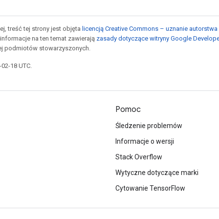
j, treść tej strony jest objęta
licencją Creative Commons – uznanie autorstwa 
informacje na ten temat zawierają
zasady dotyczące witryny Google Develop
jej podmiotów stowarzyszonych.
6-02-18 UTC.
Pomoc
Śledzenie problemów
Informacje o wersji
Stack Overflow
Wytyczne dotyczące marki
Cytowanie TensorFlow