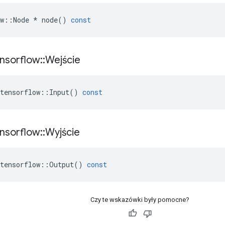
w
::
Node
*
node
()
const
nsorflow
::
Wejście
tensorflow
::
Input
()
const
nsorflow
::
Wyjście
tensorflow
::
Output
()
const
Czy te wskazówki były pomocne?