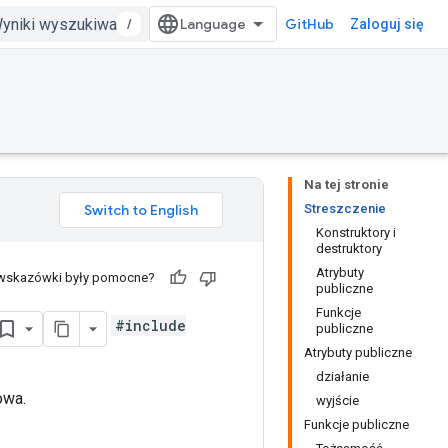
/
GitHub
Zaloguj się
Na tej stronie
Streszczenie
Konstruktory i
destruktory
Atrybuty
 wskazówki były pomocne?
publiczne
Funkcje
#include
publiczne
Atrybuty publiczne
działanie
owa.
wyjście
Funkcje publiczne