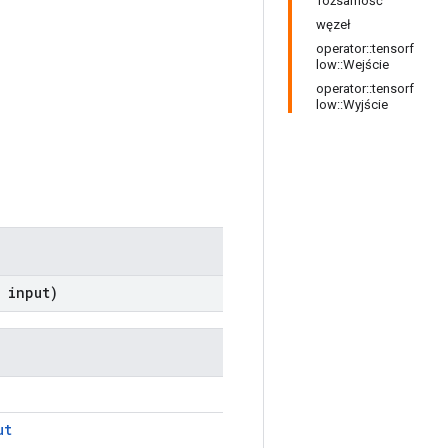
Tożsamość
węzeł
operator::tensorf
low::Wejście
operator::tensorf
low::Wyjście
input)
ut