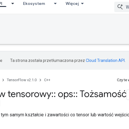
PI
Ekosystem
Więcej
Ta strona została przetłumaczona przez
Cloud Translation API
.
TensorFlow v2.1.0
C++
Czy te
w tensorowy
::
ops
::
Tożsamość
 tym samym kształcie i zawartości co tensor lub wartość wejści