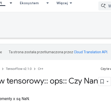
PI
Ekosystem
Więcej
Ta strona została przetłumaczona przez
Cloud Translation API
.
TensorFlow v2.1.0
C++
Czy te
w tensorowy
::
ops
::
Czy Nan
lementy x są NaN.