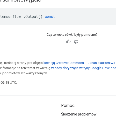
tensorflow
::
Output
()
const
Czy te wskazówki były pomocne?
j, treść tej strony jest objęta
licencją Creative Commons – uznanie autorstwa 
informacje na ten temat zawierają
zasady dotyczące witryny Google Develop
jej podmiotów stowarzyszonych.
6-02-18 UTC.
Pomoc
Śledzenie problemów