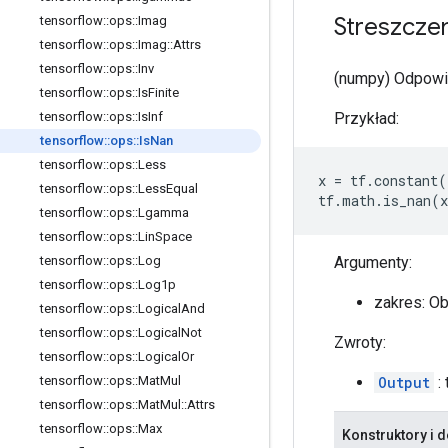
Streszcze
tensorflow
::
ops
::
Imag
tensorflow
::
ops
::
Imag
::
Attrs
tensorflow
::
ops
::
Inv
(numpy) Odpowi
tensorflow
::
ops
::
Is
Finite
Przykład:
tensorflow
::
ops
::
Is
Inf
tensorflow
::
ops
::
Is
Nan
tensorflow
::
ops
::
Less
x
=
tf
.
constant
(
tensorflow
::
ops
::
Less
Equal
tf
.
math
.
is_nan
(
x
tensorflow
::
ops
::
Lgamma
tensorflow
::
ops
::
Lin
Space
Argumenty:
tensorflow
::
ops
::
Log
tensorflow
::
ops
::
Log1p
zakres: O
tensorflow
::
ops
::
Logical
And
tensorflow
::
ops
::
Logical
Not
Zwroty:
tensorflow
::
ops
::
Logical
Or
Output
: 
tensorflow
::
ops
::
Mat
Mul
tensorflow
::
ops
::
Mat
Mul
::
Attrs
tensorflow
::
ops
::
Max
Konstruktory i d