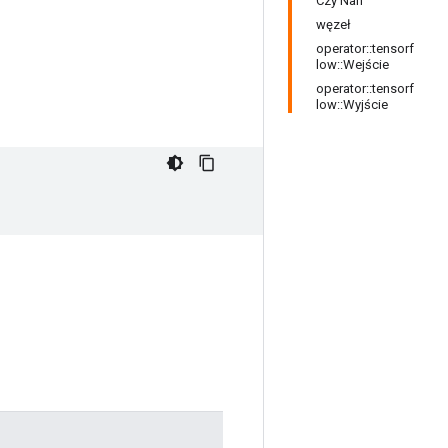
Czy Nan
węzeł
operator::tensorf
low::Wejście
operator::tensorf
low::Wyjście