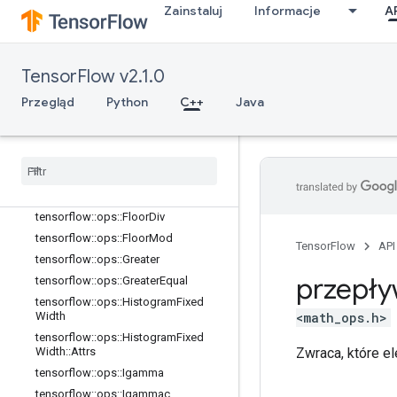
Zainstaluj
Informacje
A
tensorflow::ops::Equal::Attrs
tensorflow::ops::Erf
tensorflow::ops::Erfc
TensorFlow v2.1.0
tensorflow::ops::Erfinv
tensorflow::ops::EuclideanNorm
Przegląd
Python
C++
Java
tensorflow
::
ops
::
Euclidean
Norm
::
Attrs
tensorflow
::
ops
::
Exp
tensorflow
::
ops
::
Expm1
tensorflow
::
ops
::
Floor
tensorflow
::
ops
::
Floor
Div
tensorflow
::
ops
::
Floor
Mod
TensorFlow
API
tensorflow
::
ops
::
Greater
przepły
tensorflow
::
ops
::
Greater
Equal
tensorflow
::
ops
::
Histogram
Fixed
<math_ops.h>
Width
tensorflow
::
ops
::
Histogram
Fixed
Zwraca, które e
Width
::
Attrs
tensorflow
::
ops
::
Igamma
tensorflow
::
ops
::
Igammac