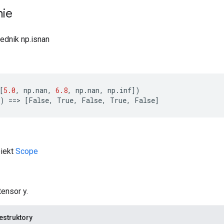
nie
ednik np.isnan
[
5.0
,
np
.
nan
,
6.8
,
np
.
nan
,
np
.
inf
])
)
==>
[
False
,
True
,
False
,
True
,
False
]
biekt
Scope
tensor y.
estruktory