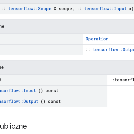
t
::
tensorflow
::
Scope
& scope
,
::
tensorflow
::
Input
x)
zne
Operation
::
tensorflow::Outp
ne
t
::tensorf
nsorflow
::
Input
() const
nsorflow
::
Output
() const
publiczne