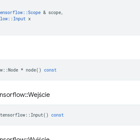
ensorflow
::
Scope
&
scope
,
low
::
Input
x
w
::
Node
*
node
()
const
nsorflow
::
Wejście
tensorflow
::
Input
()
const
nsorflow
::
Wyjście