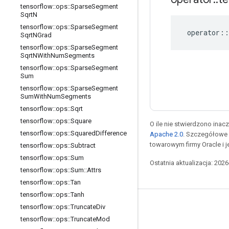
tensorflow
::
ops
::
Sparse
Segment
Sqrt
N
tensorflow
::
ops
::
Sparse
Segment
operator
::
Sqrt
NGrad
tensorflow
::
ops
::
Sparse
Segment
Sqrt
NWith
Num
Segments
tensorflow
::
ops
::
Sparse
Segment
Sum
tensorflow
::
ops
::
Sparse
Segment
Sum
With
Num
Segments
tensorflow
::
ops
::
Sqrt
tensorflow
::
ops
::
Square
O ile nie stwierdzono inacze
tensorflow
::
ops
::
Squared
Difference
Apache 2.0
. Szczegółowe 
towarowym firmy Oracle i 
tensorflow
::
ops
::
Subtract
tensorflow
::
ops
::
Sum
Ostatnia aktualizacja: 202
tensorflow
::
ops
::
Sum
::
Attrs
tensorflow
::
ops
::
Tan
tensorflow
::
ops
::
Tanh
tensorflow
::
ops
::
Truncate
Div
Pozostawaj w kontakcie
tensorflow
::
ops
::
Truncate
Mod
Blog