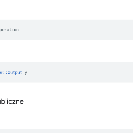
peration
ow::Output
 y
ubliczne