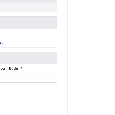
ut
low::Node *