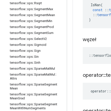
tensorflow
::
ops
::
Rsqrt
IsNan
(
tensorflow
::
ops
::
Segment
Max
const
::
t
::
tensorf
tensorflow
::
ops
::
Segment
Mean
)
tensorflow
::
ops
::
Segment
Min
tensorflow
::
ops
::
Segment
Prod
tensorflow
::
ops
::
Segment
Sum
węzeł
tensorflow
::
ops
::
Select
V2
tensorflow
::
ops
::
Sigmoid
tensorflow
::
ops
::
Sign
::
tensorflo
tensorflow
::
ops
::
Sin
tensorflow
::
ops
::
Sinh
tensorflow
::
ops
::
Sparse
Mat
Mul
operator
::
te
tensorflow
::
ops
::
Sparse
Mat
Mul
::
Attrs
tensorflow
::
ops
::
Sparse
Segment
Mean
operator
::
tensorflow
::
ops
::
Sparse
Segment
Mean
Grad
tensorflow
::
ops
::
Sparse
Segment
Mean
With
Num
Segments
operator
::
te