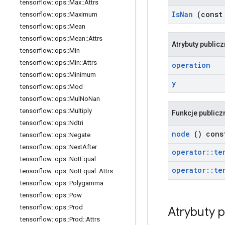
tensorflow
::
ops
::
Max
::
Attrs
Is
Nan
(cons
tensorflow
::
ops
::
Maximum
tensorflow
::
ops
::
Mean
tensorflow
::
ops
::
Mean
::
Attrs
Atrybuty public
tensorflow
::
ops
::
Min
tensorflow
::
ops
::
Min
::
Attrs
operation
tensorflow
::
ops
::
Minimum
y
tensorflow
::
ops
::
Mod
tensorflow
::
ops
::
Mul
No
Nan
tensorflow
::
ops
::
Multiply
Funkcje publicz
tensorflow
::
ops
::
Ndtri
node
() cons
tensorflow
::
ops
::
Negate
tensorflow
::
ops
::
Next
After
operator
::
te
tensorflow
::
ops
::
Not
Equal
operator
::
te
tensorflow
::
ops
::
Not
Equal
::
Attrs
tensorflow
::
ops
::
Polygamma
tensorflow
::
ops
::
Pow
tensorflow
::
ops
::
Prod
Atrybuty 
tensorflow
::
ops
::
Prod
::
Attrs