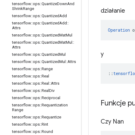
tensorflow
::
ops
::
Quantize
Down
And
Shrink
Range
działanie
tensorflow
::
ops
::
Quantized
Add
tensorflow
::
ops
::
Quantized
Add
::
Attrs
Operation
 o
tensorflow
::
ops
::
Quantized
Mat
Mul
tensorflow
::
ops
::
Quantized
Mat
Mul
::
Attrs
y
tensorflow
::
ops
::
Quantized
Mul
tensorflow
::
ops
::
Quantized
Mul
::
Attrs
tensorflow
::
ops
::
Range
::
tensorfl
tensorflow
::
ops
::
Real
tensorflow
::
ops
::
Real
::
Attrs
tensorflow
::
ops
::
Real
Div
tensorflow
::
ops
::
Reciprocal
Funkcje p
tensorflow
::
ops
::
Requantization
Range
tensorflow
::
ops
::
Requantize
Czy Nan
tensorflow
::
ops
::
Rint
tensorflow
::
ops
::
Round