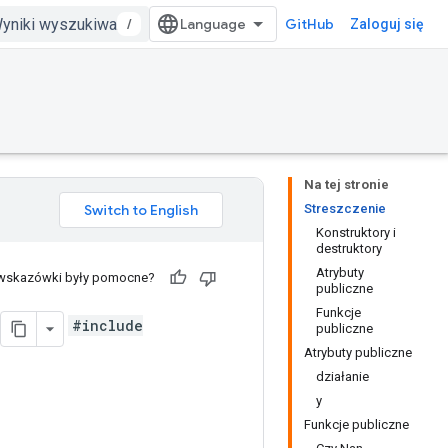
/
GitHub
Zaloguj się
Na tej stronie
Streszczenie
Konstruktory i
destruktory
Atrybuty
 wskazówki były pomocne?
publiczne
Funkcje
#include
publiczne
Atrybuty publiczne
działanie
y
Funkcje publiczne