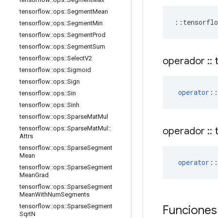
tensorflow
::
ops
::
Segment
Mean
::
tensorflo
tensorflow
::
ops
::
Segment
Min
tensorflow
::
ops
::
Segment
Prod
tensorflow
::
ops
::
Segment
Sum
tensorflow
::
ops
::
Select
V2
operador
::
t
tensorflow
::
ops
::
Sigmoid
tensorflow
::
ops
::
Sign
operator
::
tensorflow
::
ops
::
Sin
tensorflow
::
ops
::
Sinh
tensorflow
::
ops
::
Sparse
Mat
Mul
tensorflow
::
ops
::
Sparse
Mat
Mul
::
operador
::
t
Attrs
tensorflow
::
ops
::
Sparse
Segment
Mean
operator
::
tensorflow
::
ops
::
Sparse
Segment
Mean
Grad
tensorflow
::
ops
::
Sparse
Segment
Mean
With
Num
Segments
tensorflow
::
ops
::
Sparse
Segment
Funciones
Sqrt
N