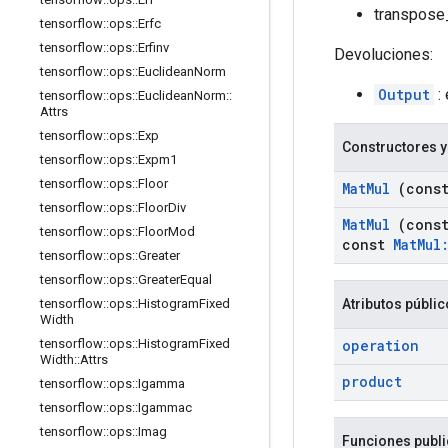
transpose_
tensorflow
::
ops
::
Erfc
tensorflow
::
ops
::
Erfinv
Devoluciones:
tensorflow
::
ops
::
Euclidean
Norm
Output
: 
tensorflow
::
ops
::
Euclidean
Norm
::
Attrs
tensorflow
::
ops
::
Exp
Constructores y
tensorflow
::
ops
::
Expm1
tensorflow
::
ops
::
Floor
Mat
Mul
(cons
tensorflow
::
ops
::
Floor
Div
Mat
Mul
(cons
tensorflow
::
ops
::
Floor
Mod
const
Mat
Mul
tensorflow
::
ops
::
Greater
tensorflow
::
ops
::
Greater
Equal
Atributos públi
tensorflow
::
ops
::
Histogram
Fixed
Width
operation
tensorflow
::
ops
::
Histogram
Fixed
Width
::
Attrs
product
tensorflow
::
ops
::
Igamma
tensorflow
::
ops
::
Igammac
tensorflow
::
ops
::
Imag
Funciones publ