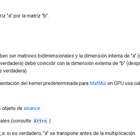
iz "a" por la matriz "b".
ben ser matrices bidimensionales y la dimensión interna de "a" 
verdadera) debe coincidir con la dimensión externa de "b" (desp
 verdadera).
entación del kernel predeterminada para
MatMul
en GPU usa cub
n objeto de
alcance
nales (consulte
Attrs
):
a: si es verdadero, "a" se transpone antes de la multiplicación.