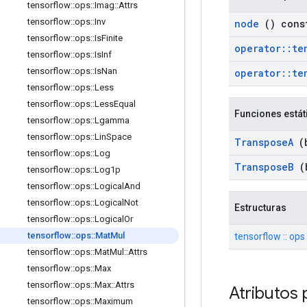
tensorflow
::
ops
::
Imag
::
Attrs
tensorflow
::
ops
::
Inv
node
() cons
tensorflow
::
ops
::
Is
Finite
operator
::
te
tensorflow
::
ops
::
Is
Inf
tensorflow
::
ops
::
Is
Nan
operator
::
te
tensorflow
::
ops
::
Less
tensorflow
::
ops
::
Less
Equal
Funciones estát
tensorflow
::
ops
::
Lgamma
tensorflow
::
ops
::
Lin
Space
Transpose
A
(b
tensorflow
::
ops
::
Log
Transpose
B
(b
tensorflow
::
ops
::
Log1p
tensorflow
::
ops
::
Logical
And
tensorflow
::
ops
::
Logical
Not
Estructuras
tensorflow
::
ops
::
Logical
Or
tensorflow
::
ops
::
Mat
Mul
tensorflow :: ops 
tensorflow
::
ops
::
Mat
Mul
::
Attrs
tensorflow
::
ops
::
Max
tensorflow
::
ops
::
Max
::
Attrs
Atributos 
tensorflow
::
ops
::
Maximum