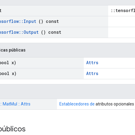
t
::tensorf
nsorflow
::
Input
() const
nsorflow
::
Output
() const
icas públicas
ool x)
Attrs
ool x)
Attrs
:: MatMul :: Attrs
Establecedores de
atributos opcionales
públicos