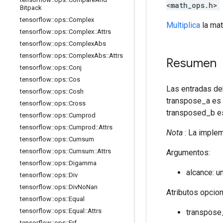
<math_ops.h>
Bitpack
tensorflow
::
ops
::
Complex
Multiplica
la matr
tensorflow
::
ops
::
Complex
::
Attrs
tensorflow
::
ops
::
Complex
Abs
tensorflow
::
ops
::
Complex
Abs
::
Attrs
Resumen
tensorflow
::
ops
::
Conj
tensorflow
::
ops
::
Cos
Las entradas de
tensorflow
::
ops
::
Cosh
transpose_a es 
tensorflow
::
ops
::
Cross
transposed_b es
tensorflow
::
ops
::
Cumprod
tensorflow
::
ops
::
Cumprod
::
Attrs
Nota
: La implem
tensorflow
::
ops
::
Cumsum
tensorflow
::
ops
::
Cumsum
::
Attrs
Argumentos:
tensorflow
::
ops
::
Digamma
alcance: u
tensorflow
::
ops
::
Div
tensorflow
::
ops
::
Div
No
Nan
Atributos opcio
tensorflow
::
ops
::
Equal
tensorflow
::
ops
::
Equal
::
Attrs
transpose_
tensorflow
::
ops
::
Erf