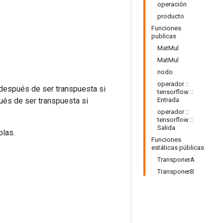
operación
producto
Funciones
publicas
MatMul
MatMul
nodo
operador ::
(después de ser transpuesta si
tensorflow ::
ués de ser transpuesta si
Entrada
operador ::
tensorflow ::
Salida
las.
Funciones
estáticas públicas
TransponerA
TransponerB