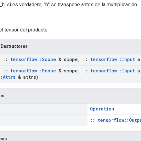
b: si es verdadero, "b" se transpone antes de la multiplicación.
el tensor del producto.
 Destructores
t
::
tensorflow
::
Scope
& scope
,
::
tensorflow
::
Input
a
t
::
tensorflow
::
Scope
& scope
,
::
tensorflow
::
Input
a
::
Attrs
& attrs)
cos
Operation
::
tensorflow::Outp
icas