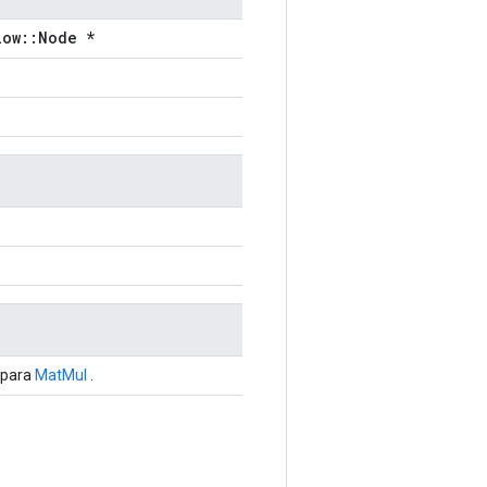
low::Node *
 para
MatMul
.