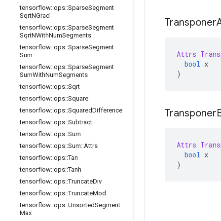
tensorflow
::
ops
::
Sparse
Segment
Sqrt
NGrad
Transponer
tensorflow
::
ops
::
Sparse
Segment
Sqrt
NWith
Num
Segments
tensorflow
::
ops
::
Sparse
Segment
Attrs
Trans
Sum
bool
 x
tensorflow
::
ops
::
Sparse
Segment
)
Sum
With
Num
Segments
tensorflow
::
ops
::
Sqrt
tensorflow
::
ops
::
Square
tensorflow
::
ops
::
Squared
Difference
Transponer
tensorflow
::
ops
::
Subtract
tensorflow
::
ops
::
Sum
Attrs
Trans
tensorflow
::
ops
::
Sum
::
Attrs
bool
 x
tensorflow
::
ops
::
Tan
)
tensorflow
::
ops
::
Tanh
tensorflow
::
ops
::
Truncate
Div
tensorflow
::
ops
::
Truncate
Mod
tensorflow
::
ops
::
Unsorted
Segment
Max