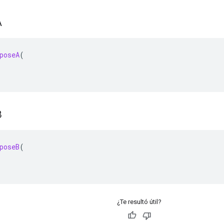
A
poseA
(
B
poseB
(
¿Te resultó útil?