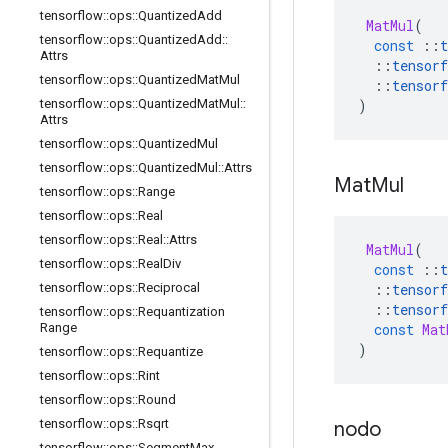
tensorflow
::
ops
::
Quantized
Add
MatMul
(
tensorflow
::
ops
::
Quantized
Add
::
const
::
t
Attrs
::
tensorf
tensorflow
::
ops
::
Quantized
Mat
Mul
::
tensorf
)
tensorflow
::
ops
::
Quantized
Mat
Mul
::
Attrs
tensorflow
::
ops
::
Quantized
Mul
tensorflow
::
ops
::
Quantized
Mul
::
Attrs
Mat
Mul
tensorflow
::
ops
::
Range
tensorflow
::
ops
::
Real
tensorflow
::
ops
::
Real
::
Attrs
MatMul
(
tensorflow
::
ops
::
Real
Div
const
::
t
::
tensorf
tensorflow
::
ops
::
Reciprocal
::
tensorf
tensorflow
::
ops
::
Requantization
const
Mat
Range
)
tensorflow
::
ops
::
Requantize
tensorflow
::
ops
::
Rint
tensorflow
::
ops
::
Round
tensorflow
::
ops
::
Rsqrt
nodo
tensorflow
::
ops
::
Segment
Max