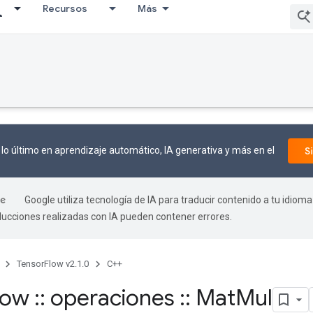
Recursos
Más
lo último en aprendizaje automático, IA generativa y más en el
S
Google utiliza tecnología de IA para traducir contenido a tu idioma
aducciones realizadas con IA pueden contener errores.
TensorFlow v2.1.0
C++
flow
::
operaciones
::
Mat
Mul