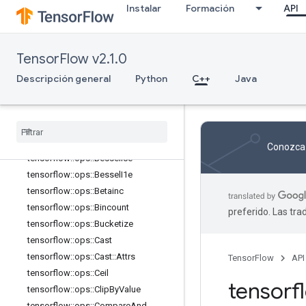
Instalar
Formación
API
tensorflow::ops::Asinh
tensorflow::ops::Atan
tensorflow::ops::Atan2
TensorFlow v2.1.0
tensorflow::ops::Atanh
Descripción general
Python
C++
Java
tensorflow::ops::BatchMatMul
tensorflow
::
ops
::
Batch
Mat
Mul
::
Attrs
tensorflow
::
ops
::
Batch
Mat
Mul
V2
tensorflow
::
ops
::
Batch
Mat
Mul
V2
::
Attrs
Conozca 
tensorflow
::
ops
::
Bessel
I0e
tensorflow
::
ops
::
Bessel
I1e
tensorflow
::
ops
::
Betainc
tensorflow
::
ops
::
Bincount
preferido. Las tr
tensorflow
::
ops
::
Bucketize
tensorflow
::
ops
::
Cast
tensorflow
::
ops
::
Cast
::
Attrs
TensorFlow
API
tensorflow
::
ops
::
Ceil
tensor
tensorflow
::
ops
::
Clip
By
Value
tensorflow
::
ops
::
Compare
And