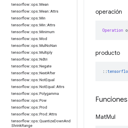
tensorflow
::
ops
::
Mean
operación
tensorflow
::
ops
::
Mean
::
Attrs
tensorflow
::
ops
::
Min
tensorflow
::
ops
::
Min
::
Attrs
Operation
 o
tensorflow
::
ops
::
Minimum
tensorflow
::
ops
::
Mod
tensorflow
::
ops
::
Mul
No
Nan
producto
tensorflow
::
ops
::
Multiply
tensorflow
::
ops
::
Ndtri
tensorflow
::
ops
::
Negate
::
tensorflo
tensorflow
::
ops
::
Next
After
tensorflow
::
ops
::
Not
Equal
tensorflow
::
ops
::
Not
Equal
::
Attrs
tensorflow
::
ops
::
Polygamma
Funciones
tensorflow
::
ops
::
Pow
tensorflow
::
ops
::
Prod
tensorflow
::
ops
::
Prod
::
Attrs
Mat
Mul
tensorflow
::
ops
::
Quantize
Down
And
Shrink
Range