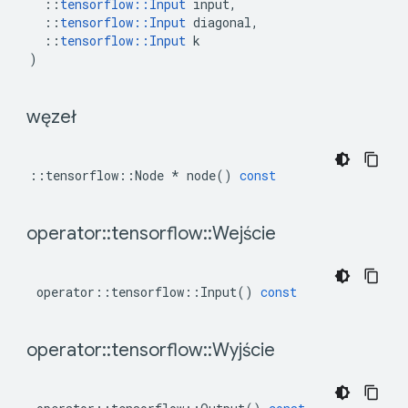
::
tensorflow
::
Input
input
,
::
tensorflow
::
Input
diagonal
,
::
tensorflow
::
Input
k
)
 węzeł 
::
tensorflow
::
Node
*
node
()
const
 operator
::
tensorflow
::
Wejście 
operator
::
tensorflow
::
Input
()
const
 operator
::
tensorflow
::
Wyjście 