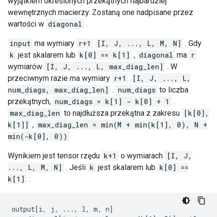
wyjątkiem określonych przekątnych najbardziej
wewnętrznych macierzy. Zostaną one nadpisane przez
wartości w
diagonal
.
input
ma wymiary
r+1
[I, J, ..., L, M, N]
. Gdy
k
jest skalarem lub
k[0] == k[1]
,
diagonal
ma
r
wymiarów
[I, J, ..., L, max_diag_len]
. W
przeciwnym razie ma wymiary
r+1
[I, J, ..., L,
num_diags, max_diag_len]
.
num_diags
to liczba
przekątnych,
num_diags = k[1] - k[0] + 1
.
max_diag_len
to najdłuższa przekątna z zakresu
[k[0],
k[1]]
,
max_diag_len = min(M + min(k[1], 0), N +
min(-k[0], 0))
Wynikiem jest tensor rzędu
k+1
o wymiarach
[I, J,
..., L, M, N]
. Jeśli
k
jest skalarem lub
k[0] ==
k[1]
:
output[i, j, ..., l, m, n]
