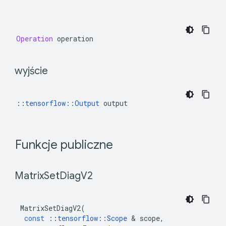
Operation
operation
 wyjście 
::
tensorflow::Output
 output
 Funkcje publiczne 
 Matrix
Set
Diag
V2 
MatrixSetDiagV2
(
const
::
tensorflow
::
Scope
&
scope
,