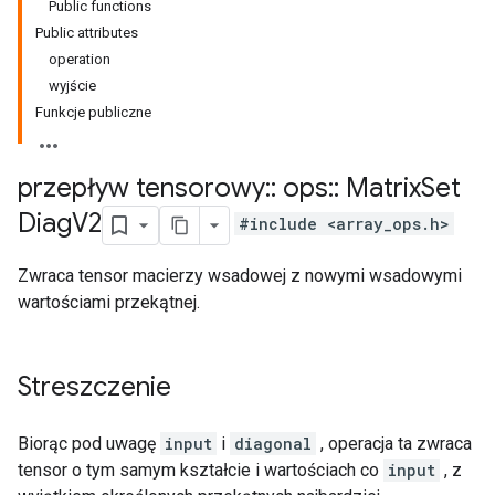
Public functions
Public attributes
operation
wyjście
Funkcje publiczne
przepływ tensorowy
::
ops
::
Matrix
Set
Diag
V2
#include <array_ops.h>
Zwraca tensor macierzy wsadowej z nowymi wsadowymi
wartościami przekątnej.
Streszczenie
Biorąc pod uwagę
input
i
diagonal
, operacja ta zwraca
tensor o tym samym kształcie i wartościach co
input
, z