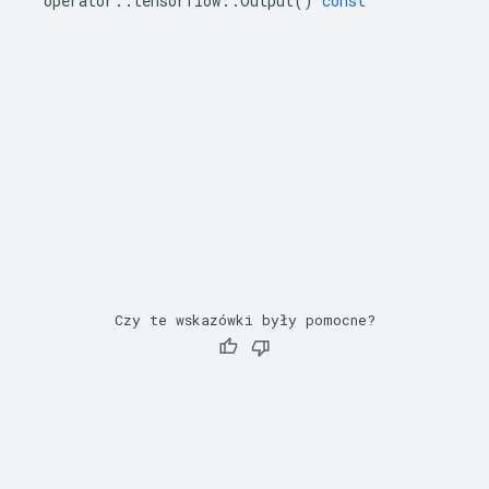
operator
::
tensorflow
::
Output
()
const
Czy te wskazówki były pomocne?