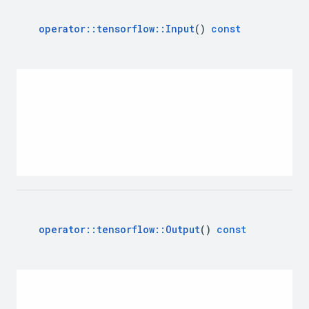
operator
::
tensorflow
::
Input
()
const
operator
::
tensorflow
::
Output
()
const