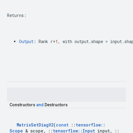
Returns
:
Output
:
Rank
r
+
1
,
with
output
.
shape
=
input
.
sha
Constructors
and
Destructors
Matrix
Set
Diag
V2
(
const
::
tensorflow
::
Scope
&
scope
,
::
tensorflow
::
Input
input
,
::