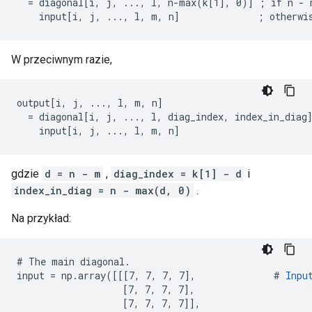
  = diagonal[i, j, ..., l, n-max(k[1], 0)] ; if n - m
    input[i, j, ..., l, m, n]              ; otherwi
W przeciwnym razie,
output[i, j, ..., l, m, n]

  = diagonal[i, j, ..., l, diag_index, index_in_diag]
    input[i, j, ..., l, m, n]                       
gdzie
d = n - m
,
diag_index = k[1] - d
i
index_in_diag = n - max(d, 0)
.
Na przykład:
# The main diagonal.

input = np.array([[[7, 7, 7, 7],              # 
Inpu
                   [7, 7, 7, 7],

                   [7, 7, 7, 7]],
