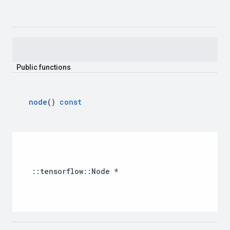
Public
functions
node
()
const
::
tensorflow
::
Node
*