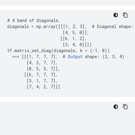
# A band of diagonals.

diagonals = np.array([[[1, 2, 3],  # Diagonal shape: 
                       [4, 5, 0]],

                      [[6, 1, 2],

                       [3, 4, 0]]])

tf.matrix_set_diag(diagonals, k = (-1, 0))

  ==> [[[1, 7, 7, 7],  # 
Output
 shape: (2, 3, 4)

        [4, 2, 7, 7],

        [0, 5, 3, 7]],

       [[6, 7, 7, 7],

        [3, 1, 7, 7],

        [7, 4, 2, 7]]]