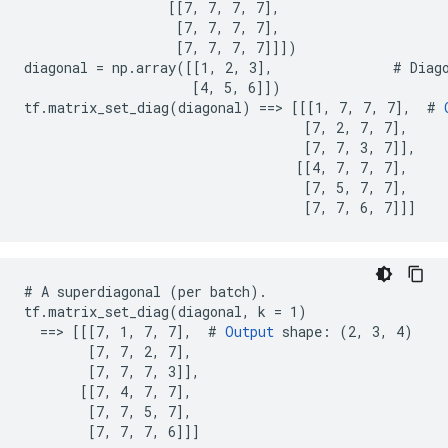
                  [[7, 7, 7, 7],

                   [7, 7, 7, 7],

                   [7, 7, 7, 7]]])

diagonal = np.array([[1, 2, 3],               # Diago
                     [4, 5, 6]])

tf.matrix_set_diag(diagonal) ==> [[[1, 7, 7, 7],  # 
                                   [7, 2, 7, 7],

                                   [7, 7, 3, 7]],

                                  [[4, 7, 7, 7],

                                   [7, 5, 7, 7],

                                   [7, 7, 6, 7]]]
# A superdiagonal (per batch).

tf.matrix_set_diag(diagonal, k = 1)

  ==> [[[7, 1, 7, 7],  # 
Output
 shape: (2, 3, 4)

        [7, 7, 2, 7],

        [7, 7, 7, 3]],

       [[7, 4, 7, 7],

        [7, 7, 5, 7],

        [7, 7, 7, 6]]]