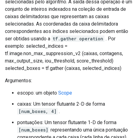
selecionadas pelo algoritmo. A saída dessa operação é um
conjunto de inteiros indexados na coleção de entrada de
caixas delimitadoras que representam as caixas
selecionadas. As coordenadas da caixa delimitadora
correspondentes aos índices selecionados podem então
ser obtidas usando a
tf.gather operation
. Por
exemplo: selected_indices =
tf.image.non_max_suppression_v2 (caixas, contagens,
max_output_size, iou_threshold, score_threshold)
selected_boxes = tf.gather (caixas, selected_indices)
Argumentos:
escopo: um objeto
Scope
caixas: Um tensor flutuante 2-D de forma
[num_boxes, 4]
.
pontuações: Um tensor flutuante 1-D de forma
[num_boxes]
representando uma única pontuação
correspondente a cada caixa (cada linha de caixas).