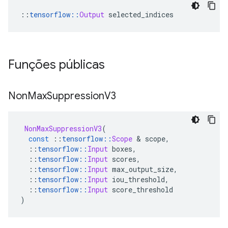
::
tensorflow
::
Output
 selected_indices
Funções públicas
Non
Max
Suppression
V3
NonMaxSuppressionV3
(
const
::
tensorflow
::
Scope
&
 scope
,
::
tensorflow
::
Input
 boxes
,
::
tensorflow
::
Input
 scores
,
::
tensorflow
::
Input
 max_output_size
,
::
tensorflow
::
Input
 iou_threshold
,
::
tensorflow
::
Input
 score_threshold
)