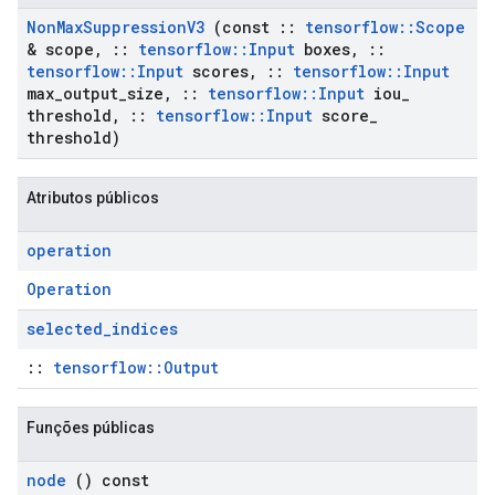
Non
Max
Suppression
V3
(const
::
tensorflow
::
Scope
& scope
,
::
tensorflow
::
Input
boxes
,
::
tensorflow
::
Input
scores
,
::
tensorflow
::
Input
max
_
output
_
size
,
::
tensorflow
::
Input
iou
_
threshold
,
::
tensorflow
::
Input
score
_
threshold)
Atributos públicos
operation
Operation
selected
_
indices
::
tensorflow::Output
Funções públicas
node
() const