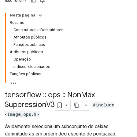
Isso foi útil?
Nesta página
Resumo
Construtores e Destruidores
Atributos públicos
Funções públicas
Atributos públicos
Operação
índices_elecionados
Funções públicas
tensorflow
::
ops
::
Non
Max
Suppression
V3
#include
<image_ops.h>
Avidamente seleciona um subconjunto de caixas
delimitadoras em ordem decrescente de pontuação.