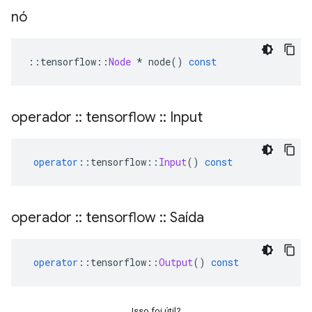
nó
::
tensorflow
::
Node
*
 node
()
const
operador
::
tensorflow
::
Input
operator
::
tensorflow
::
Input
()
const
operador
::
tensorflow
::
Saída
operator
::
tensorflow
::
Output
()
const
Isso foi útil?