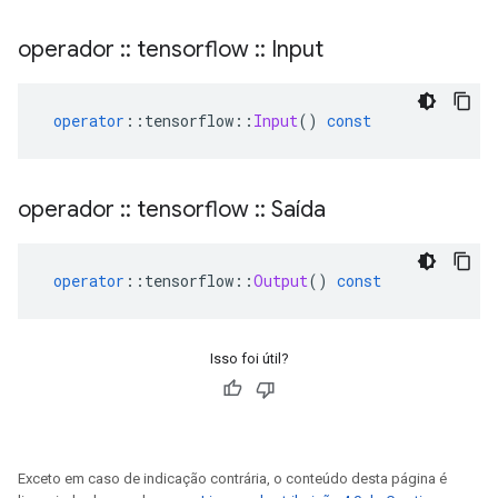
operador
::
tensorflow
::
Input
operator
::
tensorflow
::
Input
()
const
operador
::
tensorflow
::
Saída
operator
::
tensorflow
::
Output
()
const
Isso foi útil?
Exceto em caso de indicação contrária, o conteúdo desta página é