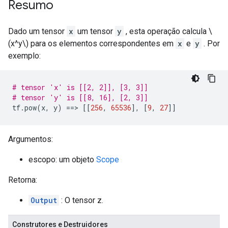
Resumo
Dado um tensor
x
um tensor
y
, esta operação calcula \
(x^y\) para os elementos correspondentes em
x
e
y
. Por
exemplo:
# tensor 'x' is [[2, 2]], [3, 3]]
# tensor 'y' is [[8, 16], [2, 3]]
tf
.
pow
(
x
,
 y
)
==>
[[
256
,
65536
],
[
9
,
27
]]
Argumentos:
escopo: um objeto
Scope
Retorna:
Output
: O tensor z.
Construtores e Destruidores