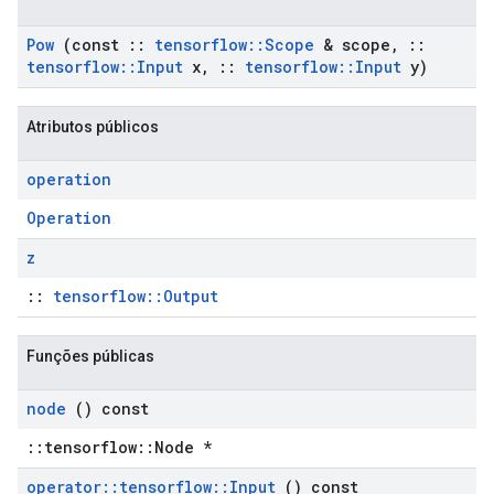
Pow
(const
::
tensorflow
::
Scope
& scope
,
::
tensorflow
::
Input
x
,
::
tensorflow
::
Input
y)
Atributos públicos
operation
Operation
z
::
tensorflow::Output
Funções públicas
node
() const
::tensorflow::Node *
operator
::
tensorflow
::
Input
() const