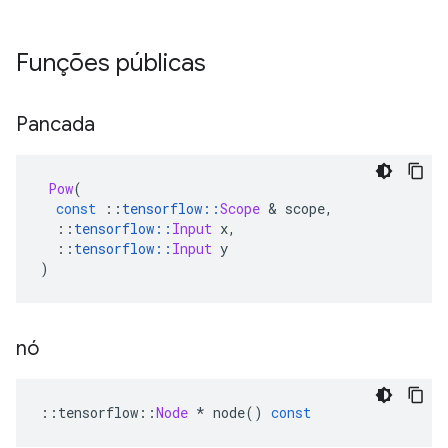
Funções públicas
Pancada
Pow
(
const
::
tensorflow
::
Scope
&
 scope
,
::
tensorflow
::
Input
 x
,
::
tensorflow
::
Input
 y
)
nó
::
tensorflow
::
Node
*
 node
()
const