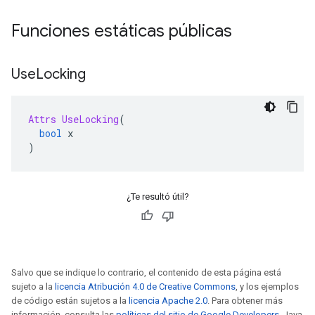
Funciones estáticas públicas
Use
Locking
Attrs
UseLocking
(
bool
 x
)
¿Te resultó útil?
Salvo que se indique lo contrario, el contenido de esta página está
sujeto a la
licencia Atribución 4.0 de Creative Commons
, y los ejemplos
de código están sujetos a la
licencia Apache 2.0
. Para obtener más
información, consulta las
políticas del sitio de Google Developers
. Java