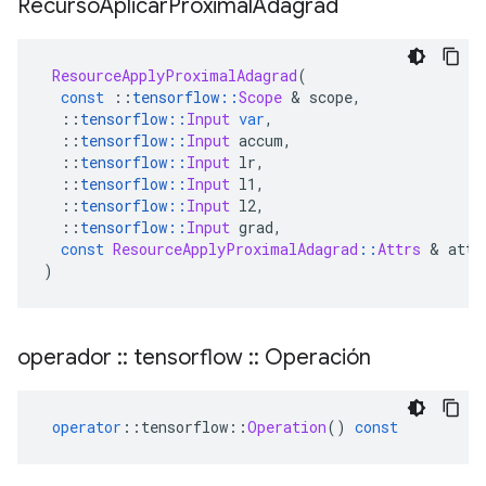
Recurso
Aplicar
Proximal
Adagrad
ResourceApplyProximalAdagrad
(
const
::
tensorflow
::
Scope
&
 scope
,
::
tensorflow
::
Input
var
,
::
tensorflow
::
Input
 accum
,
::
tensorflow
::
Input
 lr
,
::
tensorflow
::
Input
 l1
,
::
tensorflow
::
Input
 l2
,
::
tensorflow
::
Input
 grad
,
const
ResourceApplyProximalAdagrad
::
Attrs
&
 attr
)
operador
::
tensorflow
::
Operación
operator
::
tensorflow
::
Operation
()
const