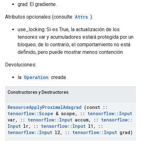
grad: El gradiente.
Atributos opcionales (consulte
Attrs
):
use_locking: Si es True, la actualización de los
tensores var y acumuladores estará protegida por un
bloqueo; de lo contrario, el comportamiento no está
definido, pero puede mostrar menos contención.
Devoluciones:
la
Operation
creada
Constructores y Destructores
Resource
Apply
Proximal
Adagrad
(const
::
tensorflow
::
Scope
& scope
,
::
tensorflow
::
Input
var
,
::
tensorflow
::
Input
accum
,
::
tensorflow
::
Input
lr
,
::
tensorflow
::
Input
l1
,
::
tensorflow
::
Input
l2
,
::
tensorflow
::
Input
grad)