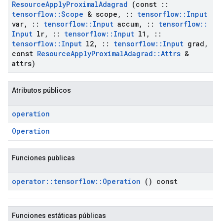
Resource
Apply
Proximal
Adagrad
(const
::
tensorflow
::
Scope
& scope
,
::
tensorflow
::
Input
var
,
::
tensorflow
::
Input
accum
,
::
tensorflow
::
Input
lr
,
::
tensorflow
::
Input
l1
,
::
tensorflow
::
Input
l2
,
::
tensorflow
::
Input
grad
,
const
Resource
Apply
Proximal
Adagrad
::
Attrs
&
attrs)
Atributos públicos
operation
Operation
Funciones publicas
operator
::
tensorflow
::
Operation
() const
Funciones estáticas públicas