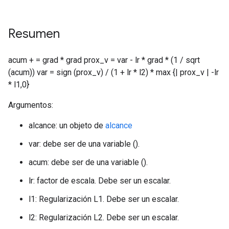
Resumen
acum + = grad * grad prox_v = var - lr * grad * (1 / sqrt
(acum)) var = sign (prox_v) / (1 + lr * l2) * max {| prox_v | -lr
* l1,0}
Argumentos:
alcance: un objeto de
alcance
var: debe ser de una variable ().
acum: debe ser de una variable ().
lr: factor de escala. Debe ser un escalar.
l1: Regularización L1. Debe ser un escalar.
l2: Regularización L2. Debe ser un escalar.