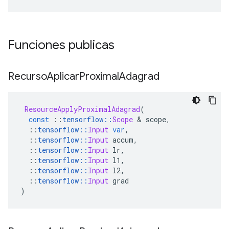
Funciones publicas
Recurso
Aplicar
Proximal
Adagrad
ResourceApplyProximalAdagrad
(
const
::
tensorflow
::
Scope
&
 scope
,
::
tensorflow
::
Input
var
,
::
tensorflow
::
Input
 accum
,
::
tensorflow
::
Input
 lr
,
::
tensorflow
::
Input
 l1
,
::
tensorflow
::
Input
 l2
,
::
tensorflow
::
Input
 grad
)