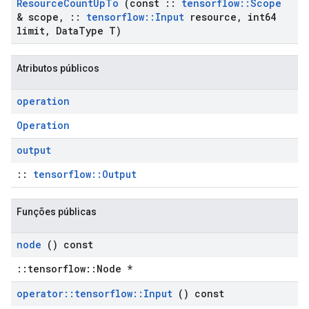
Resource
Count
Up
To
(const
::
tensorflow
::
Scope
& scope
,
::
tensorflow
::
Input
resource
,
int64
limit
,
Data
Type T)
Atributos públicos
operation
Operation
output
::
tensorflow::Output
Funções públicas
node
() const
::tensorflow::Node *
operator
::
tensorflow
::
Input
() const