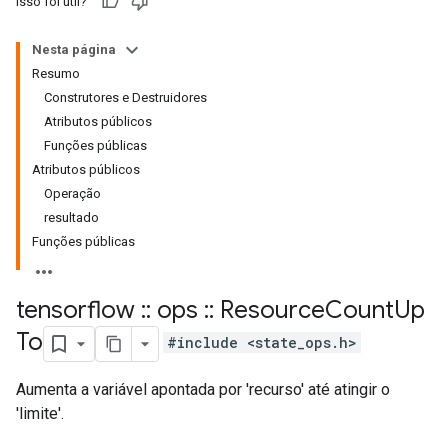
Isso foi útil?
Nesta página
Resumo
Construtores e Destruidores
Atributos públicos
Funções públicas
Atributos públicos
Operação
resultado
Funções públicas
tensorflow
::
ops
::
Resource
Count
Up
To
#include <state_ops.h>
Aumenta a variável apontada por 'recurso' até atingir o
'limite'.