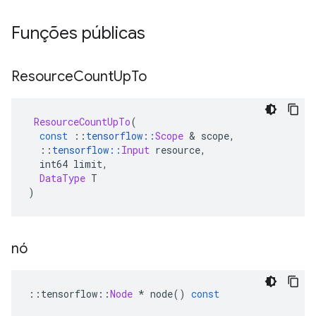
Funções públicas
Resource
Count
Up
To
ResourceCountUpTo
(
const
::
tensorflow
::
Scope
&
 scope
,
::
tensorflow
::
Input
 resource
,
  int64 limit
,
DataType
 T
)
nó
::
tensorflow
::
Node
*
 node
()
const