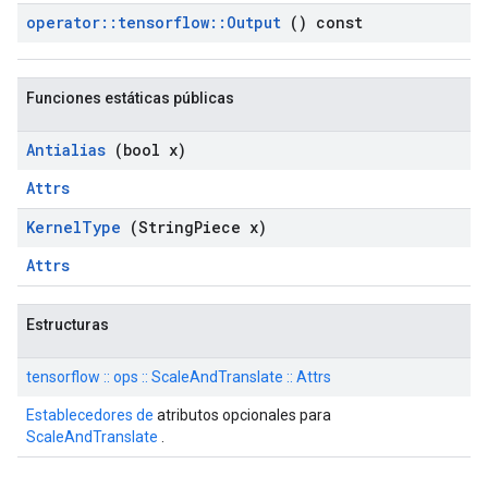
operator
::
tensorflow
::
Output
() const
Funciones estáticas públicas
Antialias
(bool x)
Attrs
Kernel
Type
(String
Piece x)
Attrs
Estructuras
tensorflow :: ops :: ScaleAndTranslate :: Attrs
Establecedores de
atributos opcionales para
ScaleAndTranslate
.