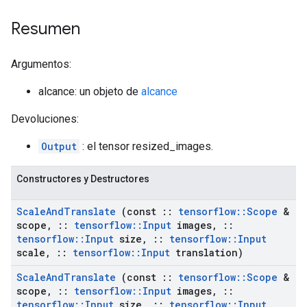
Resumen
Argumentos:
alcance: un objeto de
alcance
Devoluciones:
Output
: el tensor resized_images.
Constructores y Destructores
Scale
And
Translate
(const
::
tensorflow
::
Scope
&
scope
,
::
tensorflow
::
Input
images
,
::
tensorflow
::
Input
size
,
::
tensorflow
::
Input
scale
,
::
tensorflow
::
Input
translation)
Scale
And
Translate
(const
::
tensorflow
::
Scope
&
scope
,
::
tensorflow
::
Input
images
,
::
tensorflow
::
Input
size
,
::
tensorflow
::
Input