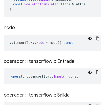
const
ScaleAndTranslate
::
Attrs
&
 attrs
)
nodo
::
tensorflow
::
Node
*
 node
()
const
operador
::
tensorflow
::
Entrada
operator
::
tensorflow
::
Input
()
const
operador
::
tensorflow
::
Salida