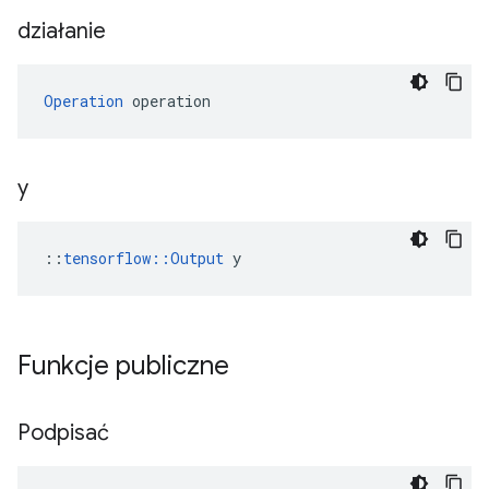
działanie
Operation
 operation
y
::
tensorflow::Output
 y
Funkcje publiczne
Podpisać