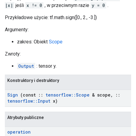
|x|
jeśli
x != 0
, w przeciwnym razie
y = 0
.
Przykładowe użycie: tf.math.sign([0., 2., -3.])
Argumenty:
zakres: Obiekt
Scope
Zwroty:
Output
: tensor y.
Konstruktory i destruktory
Sign
(const
::
tensorflow
::
Scope
& scope
,
::
tensorflow
::
Input
x)
Atrybuty publiczne
operation