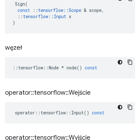
Sign
(
const
::
tensorflow
::
Scope
&
scope
,
::
tensorflow
::
Input
x
)
węzeł
::
tensorflow
::
Node
*
node
()
const
operator
::
tensorflow
::
Wejście
operator
::
tensorflow
::
Input
()
const
operator
::
tensorflow
::
Wyjście