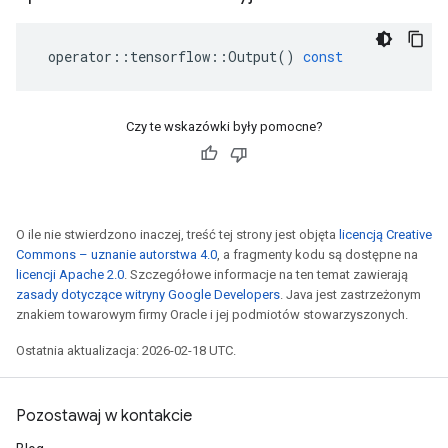
operator
::
tensorflow
::
Output
()
const
Czy te wskazówki były pomocne?
O ile nie stwierdzono inaczej, treść tej strony jest objęta
licencją Creative
Commons – uznanie autorstwa 4.0
, a fragmenty kodu są dostępne na
licencji Apache 2.0
. Szczegółowe informacje na ten temat zawierają
zasady dotyczące witryny Google Developers
. Java jest zastrzeżonym
znakiem towarowym firmy Oracle i jej podmiotów stowarzyszonych.
Ostatnia aktualizacja: 2026-02-18 UTC.
Pozostawaj w kontakcie