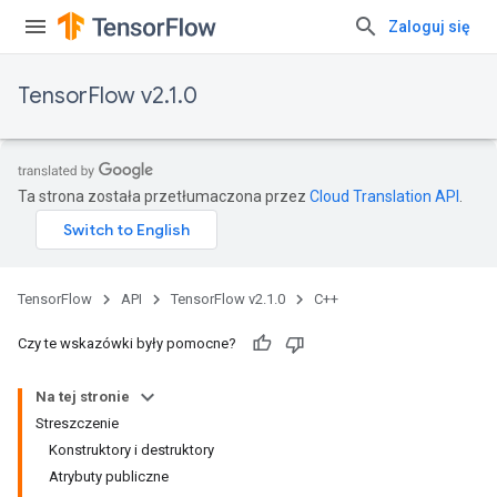
Zaloguj się
TensorFlow v2.1.0
Ta strona została przetłumaczona przez
Cloud Translation API
.
TensorFlow
API
TensorFlow v2.1.0
C++
Czy te wskazówki były pomocne?
Na tej stronie
Streszczenie
Konstruktory i destruktory
Atrybuty publiczne