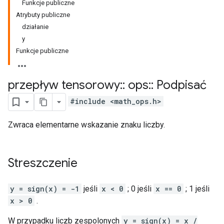
Funkcje publiczne
Atrybuty publiczne
działanie
y
Funkcje publiczne
przepływ tensorowy
::
ops
::
Podpisać
#include <math_ops.h>
Zwraca elementarne wskazanie znaku liczby.
Streszczenie
y = sign(x) = -1
jeśli
x < 0
; 0 jeśli
x == 0
; 1 jeśli
x > 0
.
W przypadku liczb zespolonych
y = sign(x) = x /